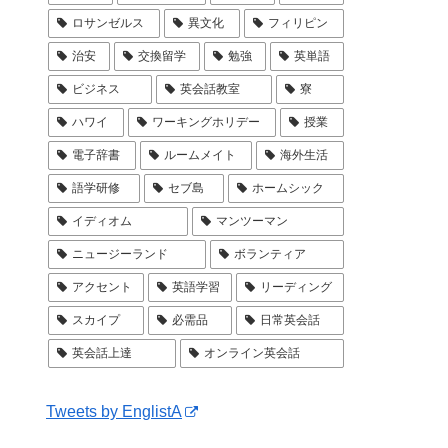
ロサンゼルス
異文化
フィリピン
治安
交換留学
勉強
英単語
ビジネス
英会話教室
寮
ハワイ
ワーキングホリデー
授業
電子辞書
ルームメイト
海外生活
語学研修
セブ島
ホームシック
イディオム
マンツーマン
ニュージーランド
ボランティア
アクセント
英語学習
リーディング
スカイプ
必需品
日常英会話
英会話上達
オンライン英会話
Tweets by EnglistA