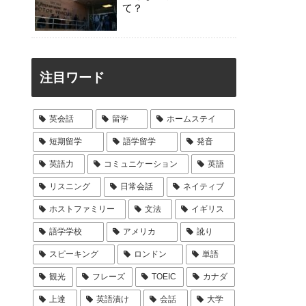
て？
注目ワード
英会話
留学
ホームステイ
短期留学
語学留学
発音
英語力
コミュニケーション
英語
リスニング
日常会話
ネイティブ
ホストファミリー
文法
イギリス
語学学校
アメリカ
訛り
スピーキング
ロンドン
単語
観光
フレーズ
TOEIC
カナダ
上達
英語漬け
会話
大学