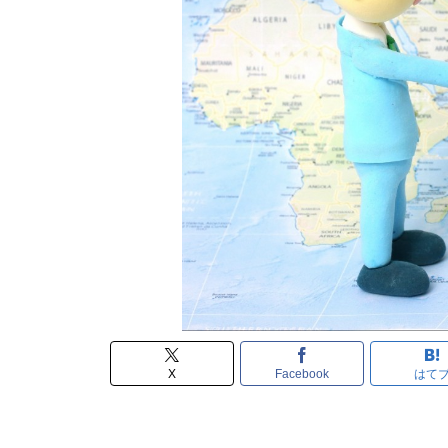
X
Facebook
はて