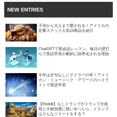
NEW ENTRIES
子供から大人まで愛される！アメリカの
定番スナック人気10商品を紹介
ChatGPTで英会話レッスン。毎日の壁打
ちで英語学習が劇的に効率化される理由
今年は文句なしにテイラーの年！アメリ
カン・ミュージック・アワードのハイラ
イトで英語学習
【Reddit】もしトランプがトランプ大統
領と大統領選に競い合ったら、トランプ
はどんなツイートをする？