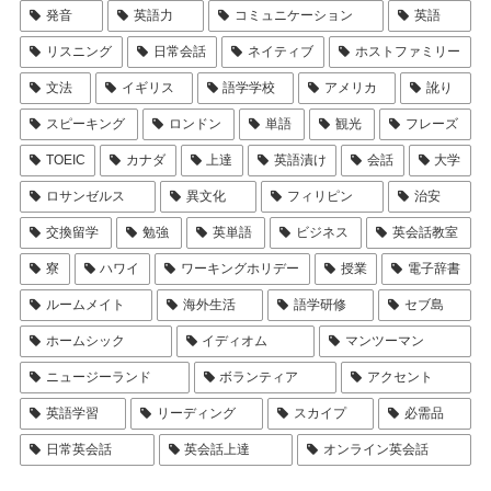
発音
英語力
コミュニケーション
英語
リスニング
日常会話
ネイティブ
ホストファミリー
文法
イギリス
語学学校
アメリカ
訛り
スピーキング
ロンドン
単語
観光
フレーズ
TOEIC
カナダ
上達
英語漬け
会話
大学
ロサンゼルス
異文化
フィリピン
治安
交換留学
勉強
英単語
ビジネス
英会話教室
寮
ハワイ
ワーキングホリデー
授業
電子辞書
ルームメイト
海外生活
語学研修
セブ島
ホームシック
イディオム
マンツーマン
ニュージーランド
ボランティア
アクセント
英語学習
リーディング
スカイプ
必需品
日常英会話
英会話上達
オンライン英会話