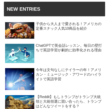
NEW ENTRIES
子供から大人まで愛される！アメリカの
定番スナック人気10商品を紹介
ChatGPTで英会話レッスン。毎日の壁打
ちで英語学習が劇的に効率化される理由
今年は文句なしにテイラーの年！アメリ
カン・ミュージック・アワードのハイラ
イトで英語学習
【Reddit】もしトランプがトランプ大統
領と大統領選に競い合ったら、トランプ
はどんなツイートをする？