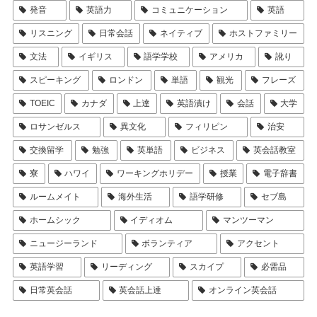
発音
英語力
コミュニケーション
英語
リスニング
日常会話
ネイティブ
ホストファミリー
文法
イギリス
語学学校
アメリカ
訛り
スピーキング
ロンドン
単語
観光
フレーズ
TOEIC
カナダ
上達
英語漬け
会話
大学
ロサンゼルス
異文化
フィリピン
治安
交換留学
勉強
英単語
ビジネス
英会話教室
寮
ハワイ
ワーキングホリデー
授業
電子辞書
ルームメイト
海外生活
語学研修
セブ島
ホームシック
イディオム
マンツーマン
ニュージーランド
ボランティア
アクセント
英語学習
リーディング
スカイプ
必需品
日常英会話
英会話上達
オンライン英会話