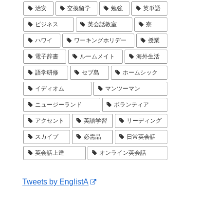
治安
交換留学
勉強
英単語
ビジネス
英会話教室
寮
ハワイ
ワーキングホリデー
授業
電子辞書
ルームメイト
海外生活
語学研修
セブ島
ホームシック
イディオム
マンツーマン
ニュージーランド
ボランティア
アクセント
英語学習
リーディング
スカイプ
必需品
日常英会話
英会話上達
オンライン英会話
Tweets by EnglistA