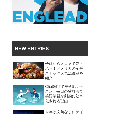
NEW ENTRIES
子供から大人まで愛さ
れる！アメリカの定番
スナック人気10商品を
紹介
ChatGPTで英会話レッ
スン。毎日の壁打ちで
英語学習が劇的に効率
化される理由
今年は文句なしにテイ