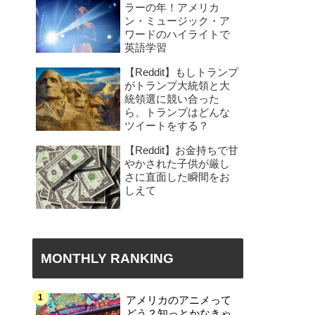
ラーの年！アメリカ
ン・ミュージック・ア
ワードのハイライトで
英語学習
【Reddit】もしトランプ
がトランプ大統領と大
統領選に競い合った
ら、トランプはどんな
ツイートをする？
【Reddit】お金持ちで甘
やかされた子供が厳し
さに直面した瞬間をお
しえて
MONTHLY RANKING
アメリカのアニメって
どう？知っとかなきゃ