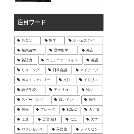
注目ワード
英会話
留学
ホームステイ
短期留学
語学留学
発音
英語力
コミュニケーション
英語
リスニング
日常会話
ネイティブ
ホストファミリー
文法
イギリス
語学学校
アメリカ
訛り
スピーキング
ロンドン
単語
観光
フレーズ
TOEIC
カナダ
上達
英語漬け
会話
大学
ロサンゼルス
異文化
フィリピン