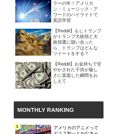
ラーの年！アメリカ
ン・ミュージック・ア
ワードのハイライトで
英語学習
【Reddit】もしトランプ
がトランプ大統領と大
統領選に競い合った
ら、トランプはどんな
ツイートをする？
【Reddit】お金持ちで甘
やかされた子供が厳し
さに直面した瞬間をお
しえて
MONTHLY RANKING
アメリカのアニメって
どう？知っとかなきゃ