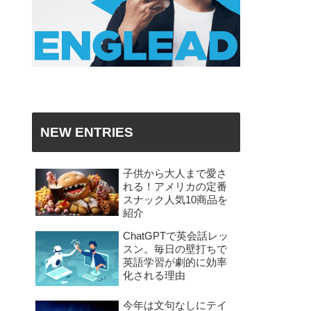
NEW ENTRIES
子供から大人まで愛さ
れる！アメリカの定番
スナック人気10商品を
紹介
ChatGPTで英会話レッ
スン。毎日の壁打ちで
英語学習が劇的に効率
化される理由
今年は文句なしにテイ