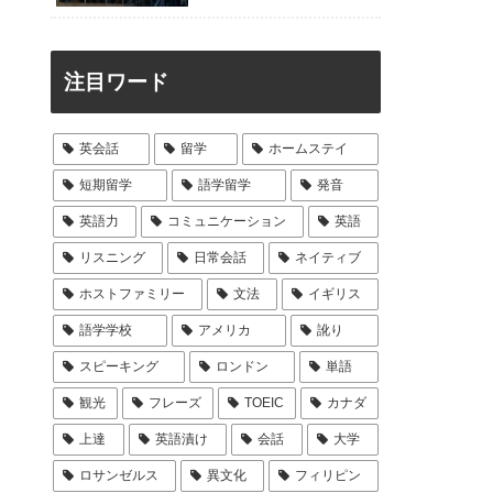
注目ワード
英会話
留学
ホームステイ
短期留学
語学留学
発音
英語力
コミュニケーション
英語
リスニング
日常会話
ネイティブ
ホストファミリー
文法
イギリス
語学学校
アメリカ
訛り
スピーキング
ロンドン
単語
観光
フレーズ
TOEIC
カナダ
上達
英語漬け
会話
大学
ロサンゼルス
異文化
フィリピン