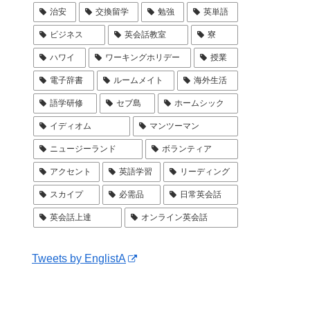
治安
交換留学
勉強
英単語
ビジネス
英会話教室
寮
ハワイ
ワーキングホリデー
授業
電子辞書
ルームメイト
海外生活
語学研修
セブ島
ホームシック
イディオム
マンツーマン
ニュージーランド
ボランティア
アクセント
英語学習
リーディング
スカイプ
必需品
日常英会話
英会話上達
オンライン英会話
Tweets by EnglistA