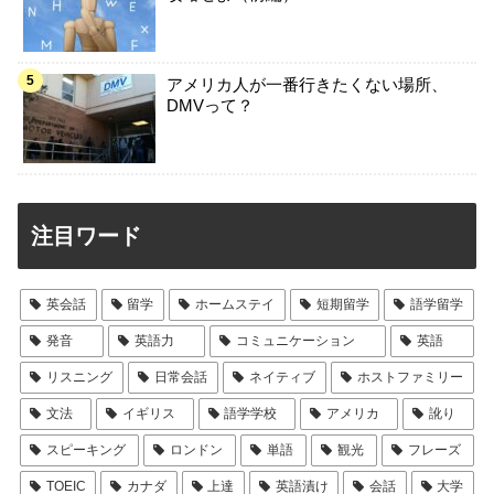
アメリカ人が一番行きたくない場所、
DMVって？
注目ワード
英会話
留学
ホームステイ
短期留学
語学留学
発音
英語力
コミュニケーション
英語
リスニング
日常会話
ネイティブ
ホストファミリー
文法
イギリス
語学学校
アメリカ
訛り
スピーキング
ロンドン
単語
観光
フレーズ
TOEIC
カナダ
上達
英語漬け
会話
大学