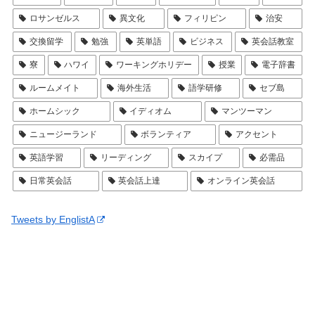
ロサンゼルス
異文化
フィリピン
治安
交換留学
勉強
英単語
ビジネス
英会話教室
寮
ハワイ
ワーキングホリデー
授業
電子辞書
ルームメイト
海外生活
語学研修
セブ島
ホームシック
イディオム
マンツーマン
ニュージーランド
ボランティア
アクセント
英語学習
リーディング
スカイプ
必需品
日常英会話
英会話上達
オンライン英会話
Tweets by EnglistA