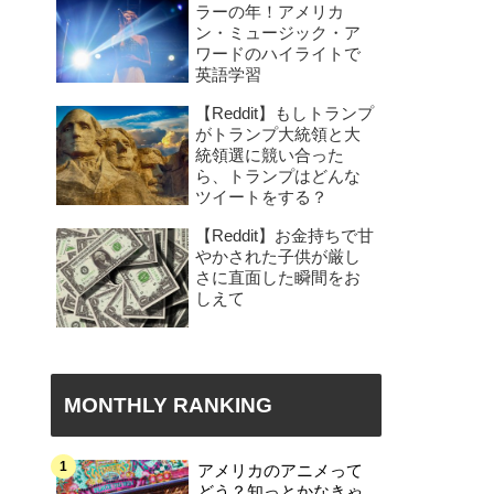
ラーの年！アメリカ
ン・ミュージック・ア
ワードのハイライトで
英語学習
【Reddit】もしトランプ
がトランプ大統領と大
統領選に競い合った
ら、トランプはどんな
ツイートをする？
【Reddit】お金持ちで甘
やかされた子供が厳し
さに直面した瞬間をお
しえて
MONTHLY RANKING
アメリカのアニメって
どう？知っとかなきゃ