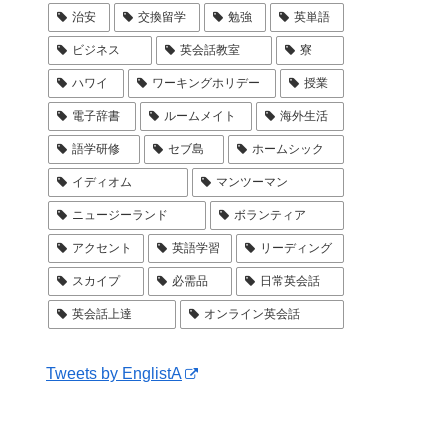
治安
交換留学
勉強
英単語
ビジネス
英会話教室
寮
ハワイ
ワーキングホリデー
授業
電子辞書
ルームメイト
海外生活
語学研修
セブ島
ホームシック
イディオム
マンツーマン
ニュージーランド
ボランティア
アクセント
英語学習
リーディング
スカイプ
必需品
日常英会話
英会話上達
オンライン英会話
Tweets by EnglistA