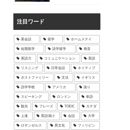
注目ワード
英会話
留学
ホームステイ
短期留学
語学留学
発音
英語力
コミュニケーション
英語
リスニング
日常会話
ネイティブ
ホストファミリー
文法
イギリス
語学学校
アメリカ
訛り
スピーキング
ロンドン
単語
観光
フレーズ
TOEIC
カナダ
上達
英語漬け
会話
大学
ロサンゼルス
異文化
フィリピン