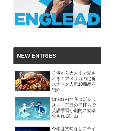
NEW ENTRIES
子供から大人まで愛さ
れる！アメリカの定番
スナック人気10商品を
紹介
ChatGPTで英会話レッ
スン。毎日の壁打ちで
英語学習が劇的に効率
化される理由
今年は文句なしにテイ