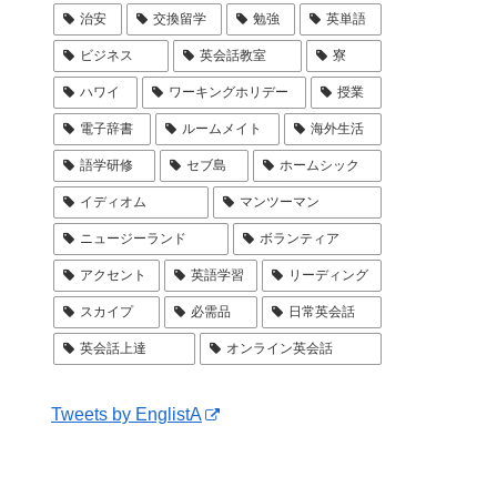
治安
交換留学
勉強
英単語
ビジネス
英会話教室
寮
ハワイ
ワーキングホリデー
授業
電子辞書
ルームメイト
海外生活
語学研修
セブ島
ホームシック
イディオム
マンツーマン
ニュージーランド
ボランティア
アクセント
英語学習
リーディング
スカイプ
必需品
日常英会話
英会話上達
オンライン英会話
Tweets by EnglistA