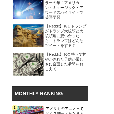
ラーの年！アメリカ
ン・ミュージック・ア
ワードのハイライトで
英語学習
【Reddit】もしトランプ
がトランプ大統領と大
統領選に競い合った
ら、トランプはどんな
ツイートをする？
【Reddit】お金持ちで甘
やかされた子供が厳し
さに直面した瞬間をお
しえて
MONTHLY RANKING
アメリカのアニメって
どう？知っとかなきゃ