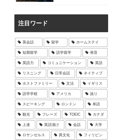
注目ワード
英会話
留学
ホームステイ
短期留学
語学留学
発音
英語力
コミュニケーション
英語
リスニング
日常会話
ネイティブ
ホストファミリー
文法
イギリス
語学学校
アメリカ
訛り
スピーキング
ロンドン
単語
観光
フレーズ
TOEIC
カナダ
上達
英語漬け
会話
大学
ロサンゼルス
異文化
フィリピン