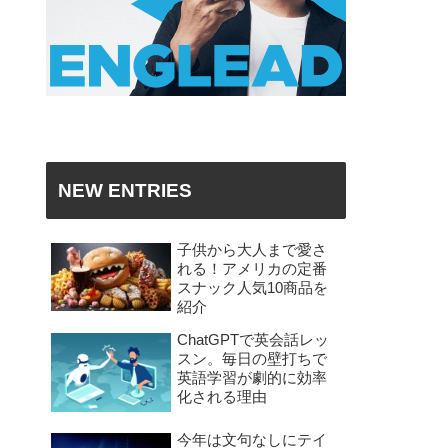
NEW ENTRIES
子供から大人まで愛さ
れる！アメリカの定番
スナック人気10商品を
紹介
ChatGPTで英会話レッ
スン。毎日の壁打ちで
英語学習が劇的に効率
化される理由
今年は文句なしにテイ