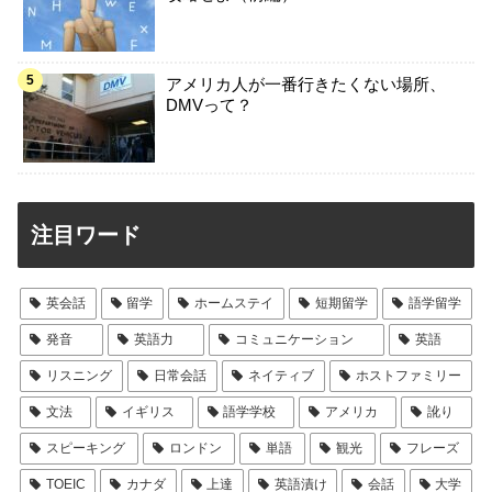
アメリカ人が一番行きたくない場所、
DMVって？
注目ワード
英会話
留学
ホームステイ
短期留学
語学留学
発音
英語力
コミュニケーション
英語
リスニング
日常会話
ネイティブ
ホストファミリー
文法
イギリス
語学学校
アメリカ
訛り
スピーキング
ロンドン
単語
観光
フレーズ
TOEIC
カナダ
上達
英語漬け
会話
大学