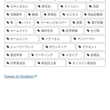
ロサンゼルス
異文化
フィリピン
治安
交換留学
勉強
英単語
ビジネス
英会話教室
寮
ハワイ
ワーキングホリデー
授業
電子辞書
ルームメイト
海外生活
語学研修
セブ島
ホームシック
イディオム
マンツーマン
ニュージーランド
ボランティア
アクセント
英語学習
リーディング
スカイプ
必需品
日常英会話
英会話上達
オンライン英会話
Tweets by EnglistA