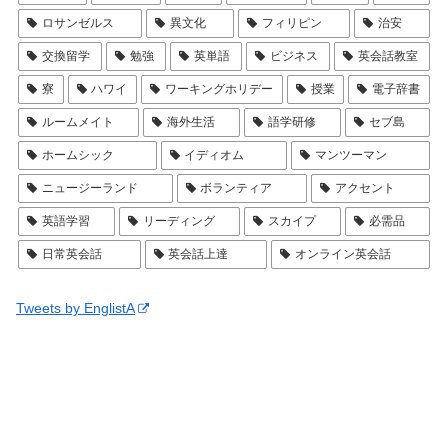
ロサンゼルス
異文化
フィリピン
治安
交換留学
勉強
英単語
ビジネス
英会話教室
寮
ハワイ
ワーキングホリデー
授業
電子辞書
ルームメイト
海外生活
語学研修
セブ島
ホームシック
イディオム
マンツーマン
ニュージーランド
ボランティア
アクセント
英語学習
リーディング
スカイプ
必需品
日常英会話
英会話上達
オンライン英会話
Tweets by EnglistA