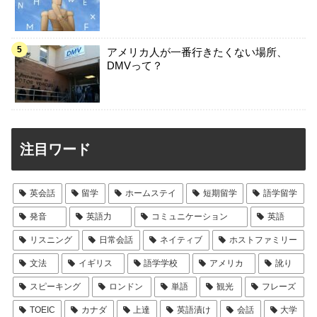
アメリカ人が一番行きたくない場所、
DMVって？
注目ワード
英会話
留学
ホームステイ
短期留学
語学留学
発音
英語力
コミュニケーション
英語
リスニング
日常会話
ネイティブ
ホストファミリー
文法
イギリス
語学学校
アメリカ
訛り
スピーキング
ロンドン
単語
観光
フレーズ
TOEIC
カナダ
上達
英語漬け
会話
大学