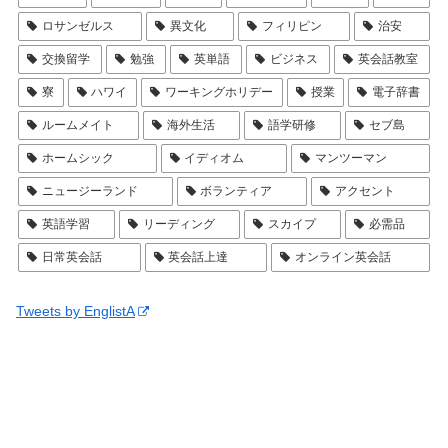
ロサンゼルス
異文化
フィリピン
治安
交換留学
勉強
英単語
ビジネス
英会話教室
寮
ハワイ
ワーキングホリデー
授業
電子辞書
ルームメイト
海外生活
語学研修
セブ島
ホームシック
イディオム
マンツーマン
ニュージーランド
ボランティア
アクセント
英語学習
リーディング
スカイプ
必需品
日常英会話
英会話上達
オンライン英会話
Tweets by EnglistA