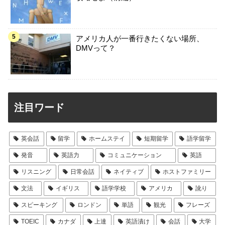
アメリカ人が一番行きたくない場所、
DMVって？
注目ワード
英会話
留学
ホームステイ
短期留学
語学留学
発音
英語力
コミュニケーション
英語
リスニング
日常会話
ネイティブ
ホストファミリー
文法
イギリス
語学学校
アメリカ
訛り
スピーキング
ロンドン
単語
観光
フレーズ
TOEIC
カナダ
上達
英語漬け
会話
大学