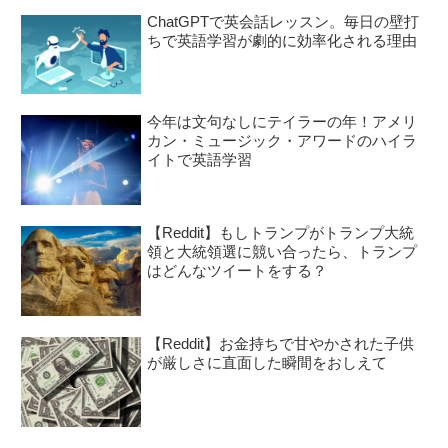
ChatGPTで英会話レッスン。毎日の壁打
ちで英語学習が劇的に効率化される理由
今年は文句なしにテイラーの年！アメリ
カン・ミュージック・アワードのハイラ
イトで英語学習
【Reddit】もしトランプがトランプ大統
領と大統領選に競い合ったら、トランプ
はどんなツイートをする？
【Reddit】お金持ちで甘やかされた子供
が厳しさに直面した瞬間をおしえて