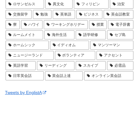
ロサンゼルス
異文化
フィリピン
治安
交換留学
勉強
英単語
ビジネス
英会話教室
寮
ハワイ
ワーキングホリデー
授業
電子辞書
ルームメイト
海外生活
語学研修
セブ島
ホームシック
イディオム
マンツーマン
ニュージーランド
ボランティア
アクセント
英語学習
リーディング
スカイプ
必需品
日常英会話
英会話上達
オンライン英会話
Tweets by EnglistA