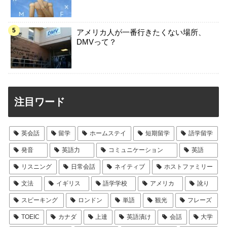
アメリカ人が一番行きたくない場所、
DMVって？
注目ワード
英会話
留学
ホームステイ
短期留学
語学留学
発音
英語力
コミュニケーション
英語
リスニング
日常会話
ネイティブ
ホストファミリー
文法
イギリス
語学学校
アメリカ
訛り
スピーキング
ロンドン
単語
観光
フレーズ
TOEIC
カナダ
上達
英語漬け
会話
大学