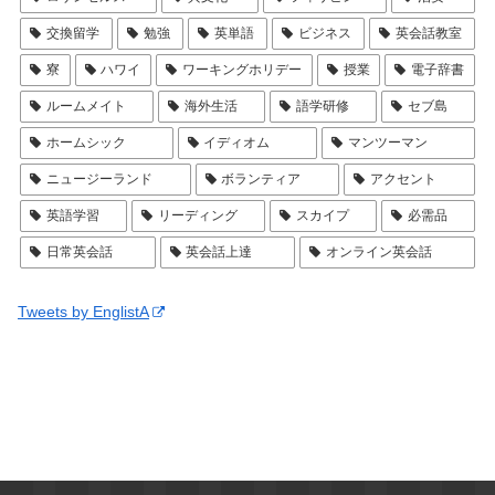
交換留学
勉強
英単語
ビジネス
英会話教室
寮
ハワイ
ワーキングホリデー
授業
電子辞書
ルームメイト
海外生活
語学研修
セブ島
ホームシック
イディオム
マンツーマン
ニュージーランド
ボランティア
アクセント
英語学習
リーディング
スカイプ
必需品
日常英会話
英会話上達
オンライン英会話
Tweets by EnglistA