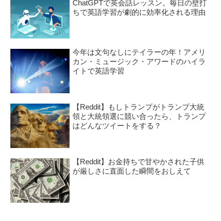
ChatGPTで英会話レッスン。毎日の壁打
ちで英語学習が劇的に効率化される理由
今年は文句なしにテイラーの年！アメリ
カン・ミュージック・アワードのハイラ
イトで英語学習
【Reddit】もしトランプがトランプ大統
領と大統領選に競い合ったら、トランプ
はどんなツイートをする？
【Reddit】お金持ちで甘やかされた子供
が厳しさに直面した瞬間をおしえて