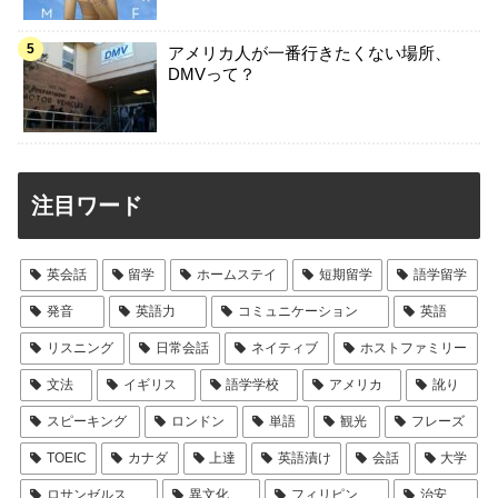
アメリカ人が一番行きたくない場所、
DMVって？
注目ワード
英会話
留学
ホームステイ
短期留学
語学留学
発音
英語力
コミュニケーション
英語
リスニング
日常会話
ネイティブ
ホストファミリー
文法
イギリス
語学学校
アメリカ
訛り
スピーキング
ロンドン
単語
観光
フレーズ
TOEIC
カナダ
上達
英語漬け
会話
大学
ロサンゼルス
異文化
フィリピン
治安