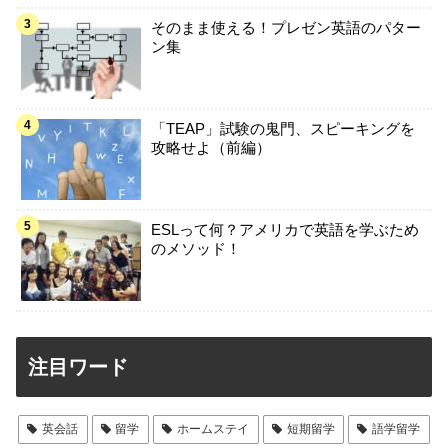
そのまま使える！プレゼン英語のパター
ン集
「TEAP」試験の鬼門、スピーキングを
攻略せよ（前編）
ESLって何？アメリカで英語を学ぶため
のメソッド！
注目ワード
英会話
留学
ホームステイ
短期留学
語学留学