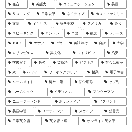
発音
英語力
コミュニケーション
英語
リスニング
日常会話
ネイティブ
ホストファミリー
文法
イギリス
語学学校
アメリカ
訛り
スピーキング
ロンドン
単語
観光
フレーズ
TOEIC
カナダ
上達
英語漬け
会話
大学
ロサンゼルス
異文化
フィリピン
治安
交換留学
勉強
英単語
ビジネス
英会話教室
寮
ハワイ
ワーキングホリデー
授業
電子辞書
ルームメイト
海外生活
語学研修
セブ島
ホームシック
イディオム
マンツーマン
ニュージーランド
ボランティア
アクセント
英語学習
リーディング
スカイプ
必需品
日常英会話
英会話上達
オンライン英会話