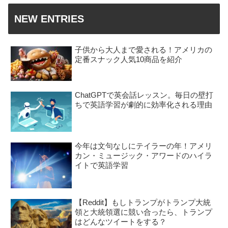
NEW ENTRIES
子供から大人まで愛される！アメリカの
定番スナック人気10商品を紹介
ChatGPTで英会話レッスン。毎日の壁打
ちで英語学習が劇的に効率化される理由
今年は文句なしにテイラーの年！アメリ
カン・ミュージック・アワードのハイラ
イトで英語学習
【Reddit】もしトランプがトランプ大統
領と大統領選に競い合ったら、トランプ
はどんなツイートをする？