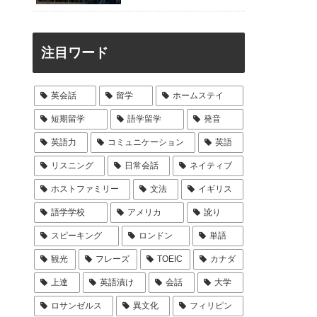
注目ワード
英会話
留学
ホームステイ
短期留学
語学留学
発音
英語力
コミュニケーション
英語
リスニング
日常会話
ネイティブ
ホストファミリー
文法
イギリス
語学学校
アメリカ
訛り
スピーキング
ロンドン
単語
観光
フレーズ
TOEIC
カナダ
上達
英語漬け
会話
大学
ロサンゼルス
異文化
フィリピン