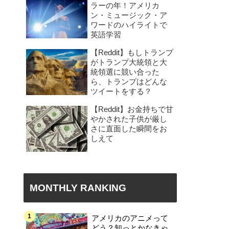
ラーの年！アメリカ
ン・ミュージック・ア
ワードのハイライトで
英語学習
【Reddit】もしトランプ
がトランプ大統領と大
統領選に競い合った
ら、トランプはどんな
ツイートをする？
【Reddit】お金持ちで甘
やかされた子供が厳し
さに直面した瞬間をお
しえて
MONTHLY RANKING
アメリカのアニメって
どう？知っとかなきゃ