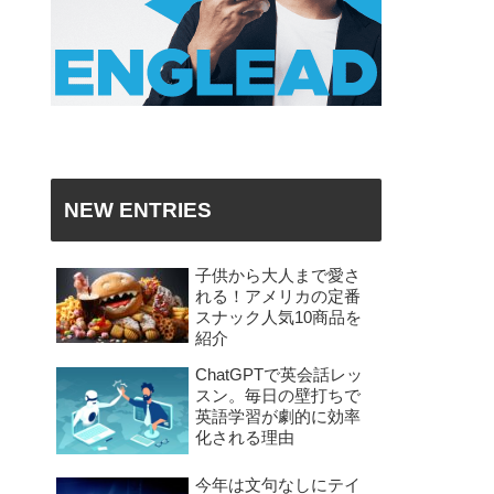
NEW ENTRIES
子供から大人まで愛さ
れる！アメリカの定番
スナック人気10商品を
紹介
ChatGPTで英会話レッ
スン。毎日の壁打ちで
英語学習が劇的に効率
化される理由
今年は文句なしにテイ