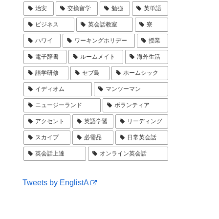
治安
交換留学
勉強
英単語
ビジネス
英会話教室
寮
ハワイ
ワーキングホリデー
授業
電子辞書
ルームメイト
海外生活
語学研修
セブ島
ホームシック
イディオム
マンツーマン
ニュージーランド
ボランティア
アクセント
英語学習
リーディング
スカイプ
必需品
日常英会話
英会話上達
オンライン英会話
Tweets by EnglistA