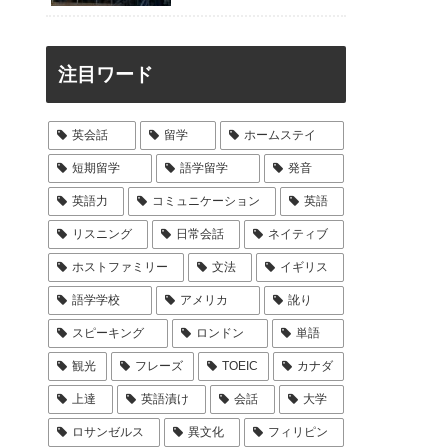
注目ワード
英会話
留学
ホームステイ
短期留学
語学留学
発音
英語力
コミュニケーション
英語
リスニング
日常会話
ネイティブ
ホストファミリー
文法
イギリス
語学学校
アメリカ
訛り
スピーキング
ロンドン
単語
観光
フレーズ
TOEIC
カナダ
上達
英語漬け
会話
大学
ロサンゼルス
異文化
フィリピン