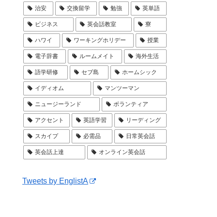
治安
交換留学
勉強
英単語
ビジネス
英会話教室
寮
ハワイ
ワーキングホリデー
授業
電子辞書
ルームメイト
海外生活
語学研修
セブ島
ホームシック
イディオム
マンツーマン
ニュージーランド
ボランティア
アクセント
英語学習
リーディング
スカイプ
必需品
日常英会話
英会話上達
オンライン英会話
Tweets by EnglistA