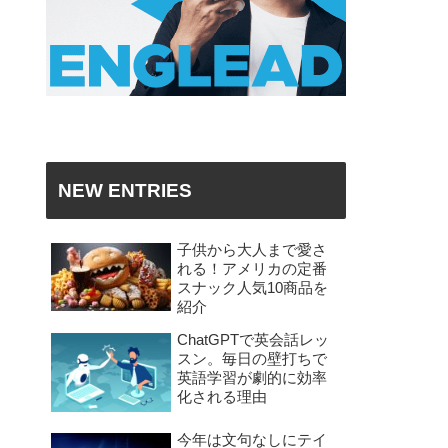
NEW ENTRIES
子供から大人まで愛さ
れる！アメリカの定番
スナック人気10商品を
紹介
ChatGPTで英会話レッ
スン。毎日の壁打ちで
英語学習が劇的に効率
化される理由
今年は文句なしにテイ