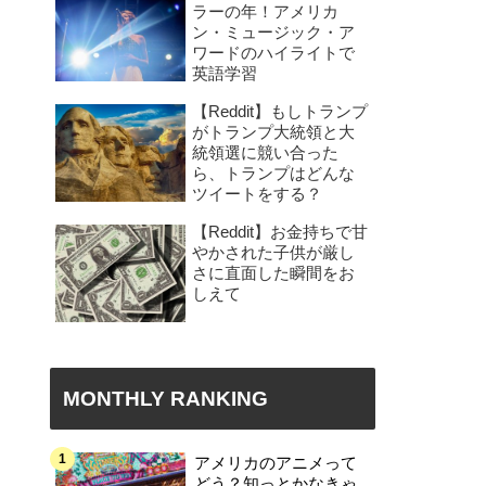
ラーの年！アメリカ
ン・ミュージック・ア
ワードのハイライトで
英語学習
【Reddit】もしトランプ
がトランプ大統領と大
統領選に競い合った
ら、トランプはどんな
ツイートをする？
【Reddit】お金持ちで甘
やかされた子供が厳し
さに直面した瞬間をお
しえて
MONTHLY RANKING
アメリカのアニメって
どう？知っとかなきゃ