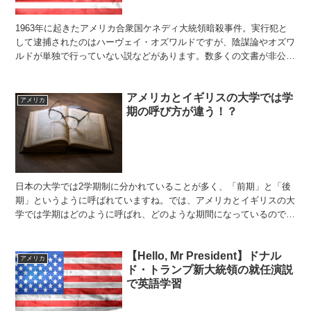
1963年に起きたアメリカ合衆国ケネディ大統領暗殺事件。実行犯と
して逮捕されたのはハーヴェイ・オズワルドですが、陰謀論やオズワ
ルドが単独で行っていない説などがあります。数多くの文書が非公開
にされていましたが、トランプ大統領が全面公開を決定し...
アメリカとイギリスの大学では学
アメリカ
期の呼び方が違う！？
日本の大学では2学期制に分かれていることが多く、「前期」と「後
期」というように呼ばれていますね。では、アメリカとイギリスの大
学では学期はどのように呼ばれ、どのような期間になっているのでし
ょうか。 アメリカの大学 アメリカの大学の学期は「セメ...
【Hello, Mr President】ドナル
アメリカ
ド・トランプ新大統領の就任演説
で英語学習