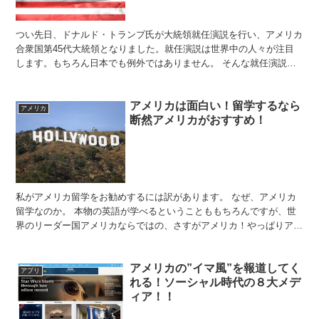
つい先日、ドナルド・トランプ氏が大統領就任演説を行い、アメリカ
合衆国第45代大統領となりました。就任演説は世界中の人々が注目
します。もちろん日本でも例外ではありません。 そんな就任演説が
英語学習にぴったりだと聞いたことはありませんか？これ本...
アメリカは面白い！留学するなら
アメリカ
断然アメリカがおすすめ！
私がアメリカ留学をお勧めするには訳があります。 なぜ、アメリカ
留学なのか。 本物の英語が学べるということももちろんですが、世
界のリーダー国アメリカならではの、さすがアメリカ！やっぱりアメ
リカだね！と思わせてくれるところがたくさんあるからなの...
アメリカの”イマ風”を報道してく
アプリ
れる！ソーシャル時代の８大メデ
ィア！！