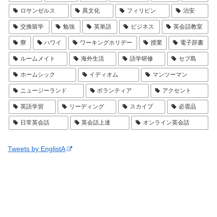
ロサンゼルス
異文化
フィリピン
治安
交換留学
勉強
英単語
ビジネス
英会話教室
寮
ハワイ
ワーキングホリデー
授業
電子辞書
ルームメイト
海外生活
語学研修
セブ島
ホームシック
イディオム
マンツーマン
ニュージーランド
ボランティア
アクセント
英語学習
リーディング
スカイプ
必需品
日常英会話
英会話上達
オンライン英会話
Tweets by EnglistA