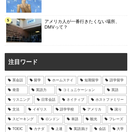
アメリカ人が一番行きたくない場所、
DMVって？
注目ワード
英会話
留学
ホームステイ
短期留学
語学留学
発音
英語力
コミュニケーション
英語
リスニング
日常会話
ネイティブ
ホストファミリー
文法
イギリス
語学学校
アメリカ
訛り
スピーキング
ロンドン
単語
観光
フレーズ
TOEIC
カナダ
上達
英語漬け
会話
大学