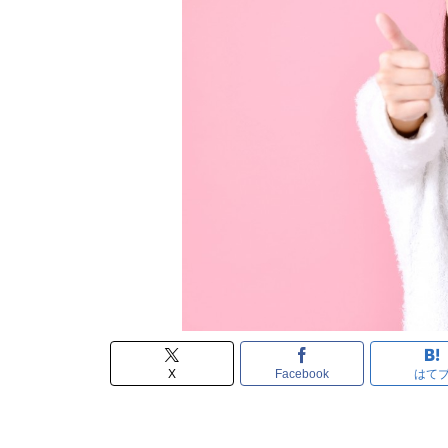
X
Facebook
はて