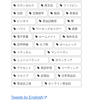
ロサンゼルス
異文化
フィリピン
治安
交換留学
勉強
英単語
ビジネス
英会話教室
寮
ハワイ
ワーキングホリデー
授業
電子辞書
ルームメイト
海外生活
語学研修
セブ島
ホームシック
イディオム
マンツーマン
ニュージーランド
ボランティア
アクセント
英語学習
リーディング
スカイプ
必需品
日常英会話
英会話上達
オンライン英会話
Tweets by EnglistA