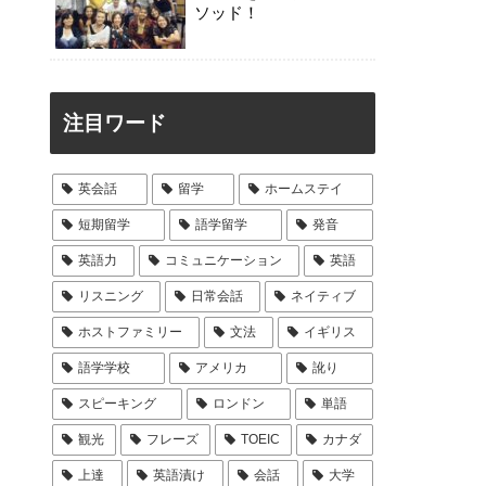
ソッド！
注目ワード
英会話
留学
ホームステイ
短期留学
語学留学
発音
英語力
コミュニケーション
英語
リスニング
日常会話
ネイティブ
ホストファミリー
文法
イギリス
語学学校
アメリカ
訛り
スピーキング
ロンドン
単語
観光
フレーズ
TOEIC
カナダ
上達
英語漬け
会話
大学