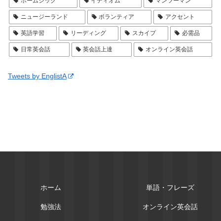
ホームシック
イディオム
マンツーマン
ニュージーランド
ボランティア
アクセント
英語学習
リーディング
スカイプ
必需品
日常英会話
英会話上達
オンライン英会話
Tweets by EnglistA
ホーム
単語・フレーズ
勉強法
オンライン英会話