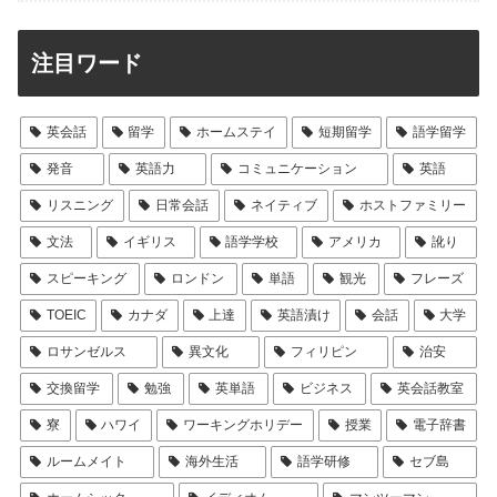
注目ワード
英会話
留学
ホームステイ
短期留学
語学留学
発音
英語力
コミュニケーション
英語
リスニング
日常会話
ネイティブ
ホストファミリー
文法
イギリス
語学学校
アメリカ
訛り
スピーキング
ロンドン
単語
観光
フレーズ
TOEIC
カナダ
上達
英語漬け
会話
大学
ロサンゼルス
異文化
フィリピン
治安
交換留学
勉強
英単語
ビジネス
英会話教室
寮
ハワイ
ワーキングホリデー
授業
電子辞書
ルームメイト
海外生活
語学研修
セブ島