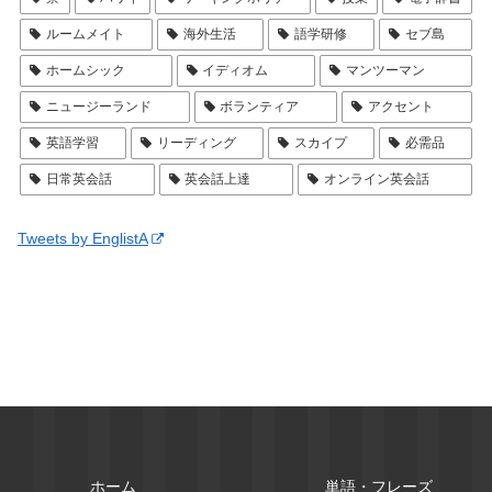
ルームメイト
海外生活
語学研修
セブ島
ホームシック
イディオム
マンツーマン
ニュージーランド
ボランティア
アクセント
英語学習
リーディング
スカイプ
必需品
日常英会話
英会話上達
オンライン英会話
Tweets by EnglistA
ホーム
単語・フレーズ