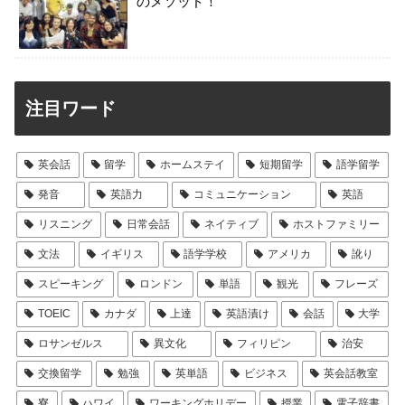
のメソッド！
注目ワード
英会話
留学
ホームステイ
短期留学
語学留学
発音
英語力
コミュニケーション
英語
リスニング
日常会話
ネイティブ
ホストファミリー
文法
イギリス
語学学校
アメリカ
訛り
スピーキング
ロンドン
単語
観光
フレーズ
TOEIC
カナダ
上達
英語漬け
会話
大学
ロサンゼルス
異文化
フィリピン
治安
交換留学
勉強
英単語
ビジネス
英会話教室
寮
ハワイ
ワーキングホリデー
授業
電子辞書