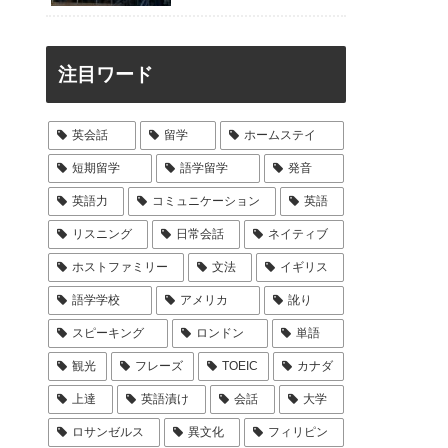
注目ワード
英会話
留学
ホームステイ
短期留学
語学留学
発音
英語力
コミュニケーション
英語
リスニング
日常会話
ネイティブ
ホストファミリー
文法
イギリス
語学学校
アメリカ
訛り
スピーキング
ロンドン
単語
観光
フレーズ
TOEIC
カナダ
上達
英語漬け
会話
大学
ロサンゼルス
異文化
フィリピン