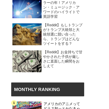
ラーの年！アメリカ
ン・ミュージック・ア
ワードのハイライトで
英語学習
【Reddit】もしトランプ
がトランプ大統領と大
統領選に競い合った
ら、トランプはどんな
ツイートをする？
【Reddit】お金持ちで甘
やかされた子供が厳し
さに直面した瞬間をお
しえて
MONTHLY RANKING
アメリカのアニメって
どう？知っとかなきゃ