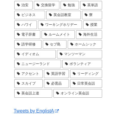
治安
交換留学
勉強
英単語
ビジネス
英会話教室
寮
ハワイ
ワーキングホリデー
授業
電子辞書
ルームメイト
海外生活
語学研修
セブ島
ホームシック
イディオム
マンツーマン
ニュージーランド
ボランティア
アクセント
英語学習
リーディング
スカイプ
必需品
日常英会話
英会話上達
オンライン英会話
Tweets by EnglistA