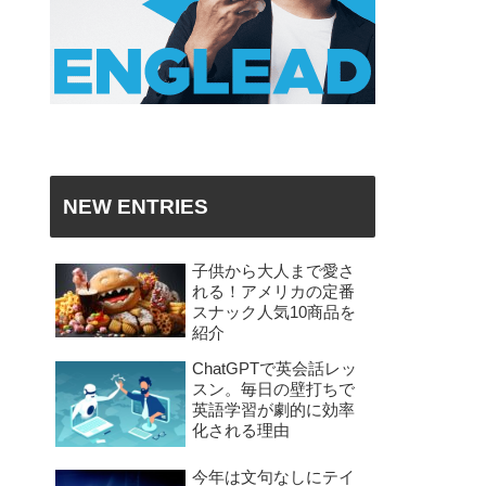
NEW ENTRIES
子供から大人まで愛さ
れる！アメリカの定番
スナック人気10商品を
紹介
ChatGPTで英会話レッ
スン。毎日の壁打ちで
英語学習が劇的に効率
化される理由
今年は文句なしにテイ