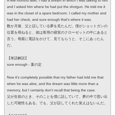
A few months later, I had a dream in which I was talking to him 
and I asked him where he had put the shotgun. He told me it 
was in the closet of a spare bedroom. I called my mother and 
had her check, and sure enough that's where it was.

数か月後、父と話している夢を見たんだ。僕がショットガンの
位置を尋ねると、彼は客用の寝室のクローゼットの中にあると
言う。母親に電話をかけて、見てもらうと、そこにあったん
だ。

【単語解説】

sure enough - 案の定

Now it's completely possible that my father had told me that 
when he was alive, and the dream was little more than a 
memory, but I certainly don't recall that being the case.

父が生前のとき、そのことを僕に話していて、夢の中で思い出
した可能性もある。でも、父が話してくれた覚えはないんだ。
