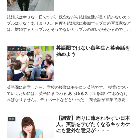
結婚式は幸せな一日ですが、残念ながら結婚生活が長く続かないカッ
プルは少なくありません。何度も結婚式に参加するプロの写真家など
は、離婚するカップルとそうでないカップルの違いが分かるのでしょ
うか？今回はRedditのスレッドの1つ「結婚写真家よ...
英語圏ではない留学生と英会話を
スピーキング
始めよう
英語圏に留学したら、学校の授業はモチロン英語です。 授業につい
ていくためには、英語にまつわる あらゆるスキルを磨いておかなけ
ればなりません。 ディベートなどといった、 英会話が授業で必要に
なる機会もあります。 最初っから完璧な英会話が出来る...
【調査】周りに流されやすい日本
特集
人。英語を学びたくなるキッカケ
にも意外な意見が・・・