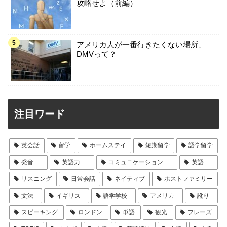
攻略せよ（前編）
アメリカ人が一番行きたくない場所、
DMVって？
注目ワード
英会話
留学
ホームステイ
短期留学
語学留学
発音
英語力
コミュニケーション
英語
リスニング
日常会話
ネイティブ
ホストファミリー
文法
イギリス
語学学校
アメリカ
訛り
スピーキング
ロンドン
単語
観光
フレーズ