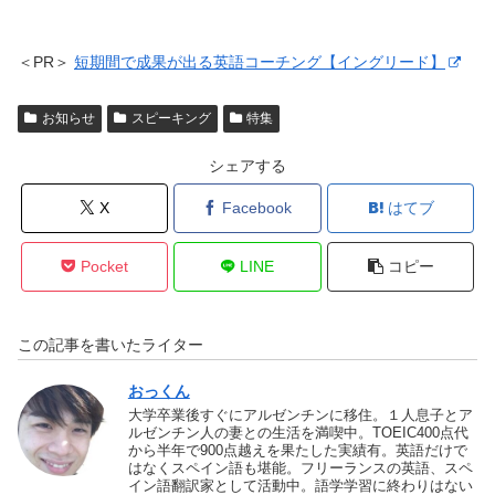
＜PR＞
短期間で成果が出る英語コーチング【イングリード】
お知らせ
スピーキング
特集
シェアする
X
Facebook
はてブ
Pocket
LINE
コピー
この記事を書いたライター
おっくん
大学卒業後すぐにアルゼンチンに移住。１人息子とア
ルゼンチン人の妻との生活を満喫中。TOEIC400点代
から半年で900点越えを果たした実績有。英語だけで
はなくスペイン語も堪能。フリーランスの英語、スペ
イン語翻訳家として活動中。語学学習に終わりはない