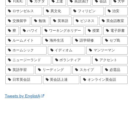
TOEIC
カナダ
上達
英語漬け
会話
大学
ロサンゼルス
異文化
フィリピン
治安
交換留学
勉強
英単語
ビジネス
英会話教室
寮
ハワイ
ワーキングホリデー
授業
電子辞書
ルームメイト
海外生活
語学研修
セブ島
ホームシック
イディオム
マンツーマン
ニュージーランド
ボランティア
アクセント
英語学習
リーディング
スカイプ
必需品
日常英会話
英会話上達
オンライン英会話
Tweets by EnglistA