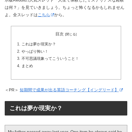
示板Redditの人気スレッド「人生で体験したミステリアスな経験
は何？」を見ていきましょう。ちょっと怖くなるかもしれません
よ。全スレッドは
こちら
から。
目次
これは夢か現実か？
やっぱり怖い！
不可思議現象ってこういうこと！
まとめ
＜PR＞
短期間で成果が出る英語コーチング【イングリード】
これは夢か現実か？
My father passed away last year. One item he always said he 