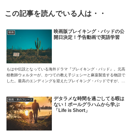
この記事を読んでいる人は・・
映画版ブレイキング・バッドの公
映画
開日決定！予告動画で英語学習
もはや伝説となっている海外ドラマ『ブレイキング・バッド』。元高
校教師ウォルターが、かつての教え子ジェシーと麻薬製造する物語で
した。最高のエンディングを迎えたブレイキング・バッドですが、
2019年10月11日、ジェシーを主演とした続編映画がN...
デタラメな時間を過ごしてる暇は
映画・本のフレーズ
ない！ポールグラハムから学ぶ
「Life is Short」