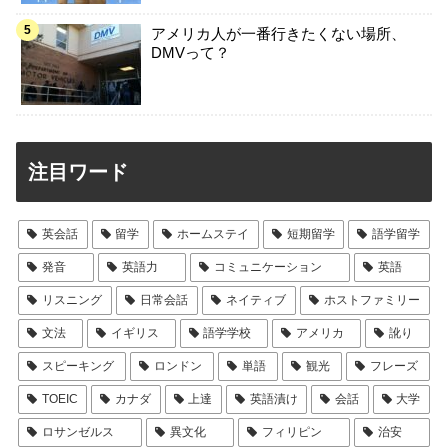
アメリカ人が一番行きたくない場所、
DMVって？
注目ワード
英会話
留学
ホームステイ
短期留学
語学留学
発音
英語力
コミュニケーション
英語
リスニング
日常会話
ネイティブ
ホストファミリー
文法
イギリス
語学学校
アメリカ
訛り
スピーキング
ロンドン
単語
観光
フレーズ
TOEIC
カナダ
上達
英語漬け
会話
大学
ロサンゼルス
異文化
フィリピン
治安