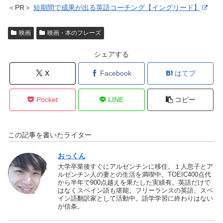
＜PR＞
短期間で成果が出る英語コーチング【イングリード】
映画
映画・本のフレーズ
シェアする
X
Facebook
はてブ
Pocket
LINE
コピー
この記事を書いたライター
おっくん
大学卒業後すぐにアルゼンチンに移住。１人息子とア
ルゼンチン人の妻との生活を満喫中。TOEIC400点代
から半年で900点越えを果たした実績有。英語だけで
はなくスペイン語も堪能。フリーランスの英語、スペ
イン語翻訳家として活動中。語学学習に終わりはない
が信条。