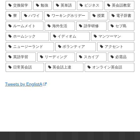
交換留学
勉強
英単語
ビジネス
英会話教室
寮
ハワイ
ワーキングホリデー
授業
電子辞書
ルームメイト
海外生活
語学研修
セブ島
ホームシック
イディオム
マンツーマン
ニュージーランド
ボランティア
アクセント
英語学習
リーディング
スカイプ
必需品
日常英会話
英会話上達
オンライン英会話
Tweets by EnglistA