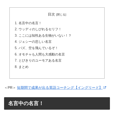
目次
名言中の名言！
ウッディのしびれるセリフ！
ここには知性ある生物がいない！？
ジェシーの悲しい名言
バズ、空を飛んでいるぞ！
オモチャも人間も大感動の名言
とびきりのユーモアある名言
まとめ
＜PR＞
短期間で成果が出る英語コーチング【イングリード】
名言中の名言！