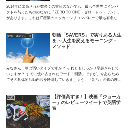
2014年に出版された数多くの書籍のなかでも、最も全世界にインパ
クトを与えたもののなかに「ZERO TO ONE（ゼロ・トゥ・ワン）」
があります。これはIT産業のメッカ・シリコンバレーで最も有名な投
資家の一人であるピーターティール氏による著...
朝活「SAVERS」で実りある人生
映画・本のフレーズ
を ～人生を変えるモーニング・
メソッド
みなさん、朝は弱いタイプですか？ それともしっかり早起きをして
いますか？ すでに使い古されたワード「朝活」ですが、今あらため
てその具体的活動内容を吟味していきましょう。「朝活」の真の理解
は実りある人生の実現への近道です。 その道の第一人者ハ...
【評価高すぎ！】映画『ジョーカ
映画
ー』のレビューツイートで英語学
習