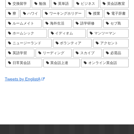
交換留学
勉強
英単語
ビジネス
英会話教室
寮
ハワイ
ワーキングホリデー
授業
電子辞書
ルームメイト
海外生活
語学研修
セブ島
ホームシック
イディオム
マンツーマン
ニュージーランド
ボランティア
アクセント
英語学習
リーディング
スカイプ
必需品
日常英会話
英会話上達
オンライン英会話
Tweets by EnglistA