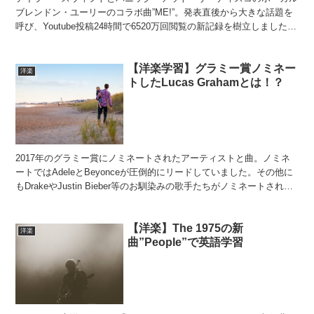
ブレンドン・ユーリーのコラボ曲”ME!”。発表直後から大きな話題を
呼び、Youtube投稿24時間で6520万回閲覧の新記録を樹立しました。
今回はME!の歌詞で英語学習をしましょ...
【洋楽学習】グラミー賞ノミネー
洋楽
トしたLucas Grahamとは！？
2017年のグラミー賞にノミネートされたアーティストと曲。ノミネ
ートではAdeleとBeyonceが圧倒的にリードしていました。その他に
もDrakeやJustin Bieber等のお馴染みの歌手たちがノミネートされて
いました。そんな大物に囲...
【洋楽】The 1975の新
洋楽
曲”People”で英語学習