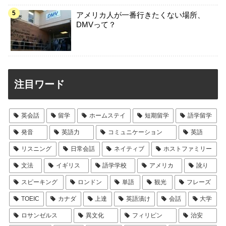
アメリカ人が一番行きたくない場所、
DMVって？
注目ワード
英会話
留学
ホームステイ
短期留学
語学留学
発音
英語力
コミュニケーション
英語
リスニング
日常会話
ネイティブ
ホストファミリー
文法
イギリス
語学学校
アメリカ
訛り
スピーキング
ロンドン
単語
観光
フレーズ
TOEIC
カナダ
上達
英語漬け
会話
大学
ロサンゼルス
異文化
フィリピン
治安