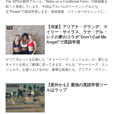
The 1975が新作アルバム『Notes on a Conditional Form』の収録曲を
続々と発表しています。今回はアルバムのリードシングルとな
る”People”で英語学習します。発表直後、ツイッターのトレンドにも
なった曲であり、...
【洋楽】アリアナ・グランデ、マ
洋楽
イリー・サイラス、ラナ・デル・
レイの夢のコラボ”Don’t Call Me
Angel”で英語学習
かつて大ヒットを記録した『チャーリーズ・エンジェル』が、新たな
キャストを迎えて劇場に戻ってきます。そんな『チャーリーズ・エン
ジェルズ』を盛り上げるのが、豪華な歌姫たち。アリアナ・グラン
デ、マイリー・サイラス、ラナ・デル・レイのコラボ曲が主題...
【意外かも】最強の英語学習ツー
リスニング
ルはラップ