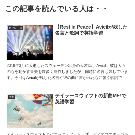
この記事を読んでいる人は・・
【Rest In Peace】Avicilが残した
名フレーズ
名言と歌詞で英語学習
2018年3月に夭逝したスウェーデン出身の天才DJ、Avicil。彼は人々
の心を動かす音楽を数多く制作しましたが、同時に名言も残していま
す。今回はAvicilが残した名言や彼の曲に書かれた心に響く歌詞で英
語学習をしましょう。 良いメロディに...
テイラースウィフトの新曲ME!で
洋楽
英語学習
テイラー・スウィフトとパニック・アット・ザ・ディスコのボーカル