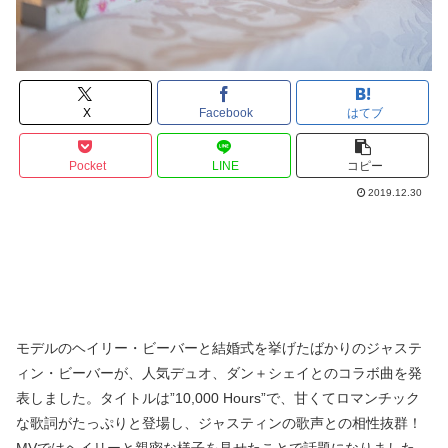
X
Facebook
はてブ
Pocket
LINE
コピー
2019.12.30
モデルのヘイリー・ビーバーと結婚式を挙げたばかりのジャステ
ィン・ビーバーが、人気デュオ、ダン＋シェイとのコラボ曲を発
表しました。タイトルは”10,000 Hours”で、甘くてロマンチック
な歌詞がたっぷりと登場し、ジャスティンの歌声との相性抜群！