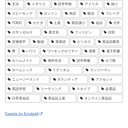
文法
イギリス
語学学校
アメリカ
訛り
スピーキング
ロンドン
単語
観光
フレーズ
TOEIC
カナダ
上達
英語漬け
会話
大学
ロサンゼルス
異文化
フィリピン
治安
交換留学
勉強
英単語
ビジネス
英会話教室
寮
ハワイ
ワーキングホリデー
授業
電子辞書
ルームメイト
海外生活
語学研修
セブ島
ホームシック
イディオム
マンツーマン
ニュージーランド
ボランティア
アクセント
英語学習
リーディング
スカイプ
必需品
日常英会話
英会話上達
オンライン英会話
Tweets by EnglistA