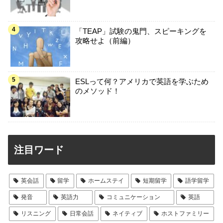
「TEAP」試験の鬼門、スピーキングを
攻略せよ（前編）
ESLって何？アメリカで英語を学ぶため
のメソッド！
注目ワード
英会話
留学
ホームステイ
短期留学
語学留学
発音
英語力
コミュニケーション
英語
リスニング
日常会話
ネイティブ
ホストファミリー