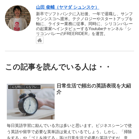
山田 俊輔（ヤマダ シュンスケ）
新卒でソフトバンクに入社後、一年で退職し、サンフ
ランシスコへ渡米。テクノロジーやスタートアップを
軸に、ライター業務に従事。同時に、シリコンバレー
の起業家へインタビューするYoutubeチャンネル「シ
リコンバレーのFREERIDER」を運営。
この記事を読んでいる人は・・
日常生活で頻出の英語表現を大紹
こんな時にこんなフレーズ
介
毎日英語学習に励んでいる方は多いと思います。ビジネスシーンで使
う英語や留学で必要な英単語は覚えているでしょう。しかし、「掃除
をする」や「ゴミを捨てる」等は日常生活で必要な英語ですが、意外