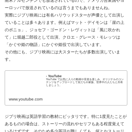
南米アルゼンチンでも放送されているので、アメリカ合衆国やヨ
ーロッパで放送されているのは言うまでもありませんね。
実際にジブリ映画には有名ハリウッドスターが声優として出演し
ていることは多々あります。例えばマット・デイモンは「崖の上
のポニョ」、ジョセフ・ゴードン・レヴィットは「風に吹かれ
て」に堀越二郎役として出演、クロエ・グレース・モレッツは
「かぐや姫の物語」にかぐや姫役で出演しています。
その他にも、ジブリ映画には大スターたちが多数出演していま
す。
- YouTube
YouTube でお気に入りの動画や音楽を楽しみ、オリジナルのコン
テンツをアップロードして友だちや家族、世界中の人たちと共有
しましょう。
www.youtube.com
ジブリ映画は英語学習の教材にピッタリです。特に1度見たことが
あるものの場合は、ストーリーの流れやセリフもある程度覚えて
いるはずです。そのため多少英語が難しくても、何とかストーリ