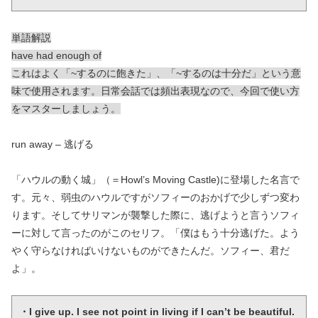
単語解説
have had enough of
これはよく「~するのに飽きた」、「~するのは十分だ」という意
味で使用されます。日常会話では頻出表現なので、今回で使い方
をマスターしましょう。
run away – 逃げる
「ハウルの動く城」（＝Howl’s Moving Castle)に登場した名言で
す。元々、弱虫のハウルですがソフィーのおかげで少しずつ変わ
ります。そしてサリマンが襲撃した際に、逃げようと言うソフィ
ーに対して言ったのがこのセリフ。「僕はもう十分逃げた。よう
やく守らなければいけないものができたんだ。ソフィー、君だ
よ」。
・I give up. I see not point in living if I can’t be beautiful. 