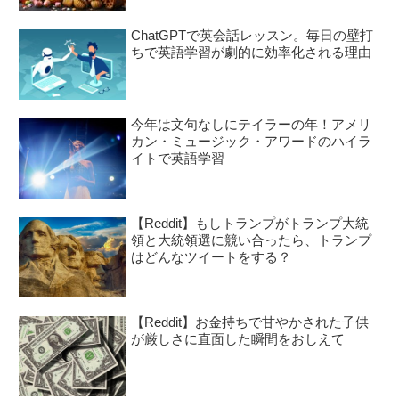
ChatGPTで英会話レッスン。毎日の壁打
ちで英語学習が劇的に効率化される理由
今年は文句なしにテイラーの年！アメリ
カン・ミュージック・アワードのハイラ
イトで英語学習
【Reddit】もしトランプがトランプ大統
領と大統領選に競い合ったら、トランプ
はどんなツイートをする？
【Reddit】お金持ちで甘やかされた子供
が厳しさに直面した瞬間をおしえて