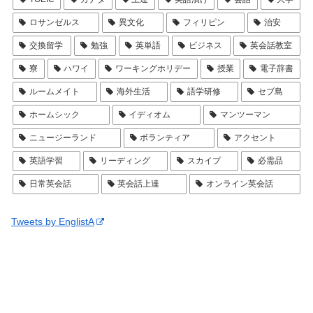
ロサンゼルス
異文化
フィリピン
治安
交換留学
勉強
英単語
ビジネス
英会話教室
寮
ハワイ
ワーキングホリデー
授業
電子辞書
ルームメイト
海外生活
語学研修
セブ島
ホームシック
イディオム
マンツーマン
ニュージーランド
ボランティア
アクセント
英語学習
リーディング
スカイプ
必需品
日常英会話
英会話上達
オンライン英会話
Tweets by EnglistA