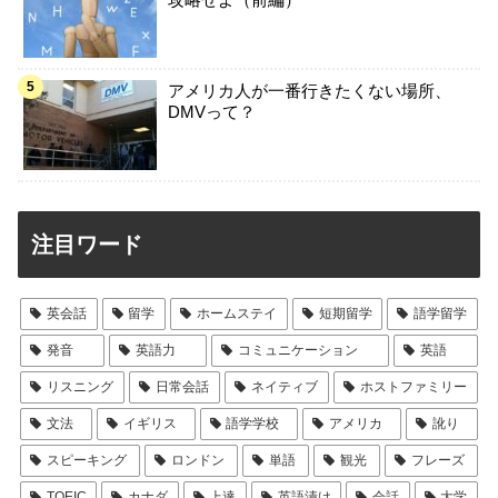
アメリカ人が一番行きたくない場所、
DMVって？
注目ワード
英会話
留学
ホームステイ
短期留学
語学留学
発音
英語力
コミュニケーション
英語
リスニング
日常会話
ネイティブ
ホストファミリー
文法
イギリス
語学学校
アメリカ
訛り
スピーキング
ロンドン
単語
観光
フレーズ
TOEIC
カナダ
上達
英語漬け
会話
大学