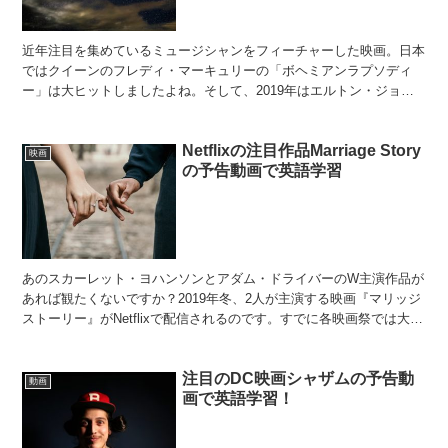
近年注目を集めているミュージシャンをフィーチャーした映画。日本
ではクイーンのフレディ・マーキュリーの「ボヘミアンラプソディ
ー」は大ヒットしましたよね。そして、2019年はエルトン・ジョン
の半自伝映画「ロケットマン」が公開されます。今後もミュ...
Netflixの注目作品Marriage Story
映画
の予告動画で英語学習
あのスカーレット・ヨハンソンとアダム・ドライバーのW主演作品が
あれば観たくないですか？2019年冬、2人が主演する映画『マリッジ
ストーリー』がNetflixで配信されるのです。すでに各映画祭では大絶
賛されており、すでに期待が高まっています。...
注目のDC映画シャザムの予告動
動画
画で英語学習！