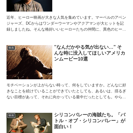
近年、ヒーロー映画が大きな人気を集めています。マーベルのアベン
ジャーズ、DCからはワンダーウーマンやアクアマンが大ヒットを記
録しましたね。そんな格好いいヒーローたちの仲間に、異色のヒーロ
ーが加わります。それがシャザム。見た目は大人なのに、中...
”なんだかやる気が出ない…” そ
映画
んな時に没入してほしいアメリカ
ンムービー10選
モチベーションが上がらない時って、何をしていますか。どんなに好
きなことを続けていることができていたとしても、あるいは、揺るぎ
ない目標があって、それに向かっている最中だったとしても。やらな
くちゃいけないことが、まだたくさん残っているのに、モチ...
シリコンバレーの海賊たち。「バ
映画
トル・オブ・シリコンバレー」が
面白い！