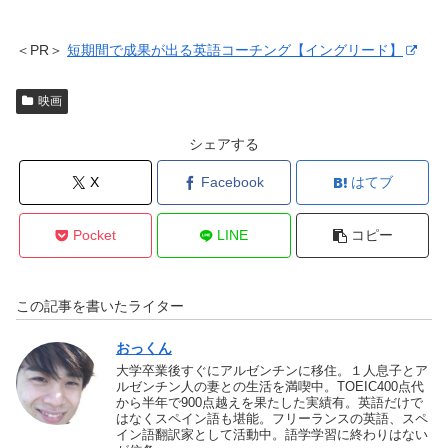
＜PR＞
短期間で成果が出る英語コーチング【イングリード】
映画
シェアする
X
Facebook
はてブ
Pocket
LINE
コピー
この記事を書いたライター
おっくん
大学卒業後すぐにアルゼンチンに移住。１人息子とア
ルゼンチン人の妻との生活を満喫中。TOEIC400点代
から半年で900点越えを果たした実績有。英語だけで
はなくスペイン語も堪能。フリーランスの英語、スペ
イン語翻訳家として活動中。語学学習に終わりはない