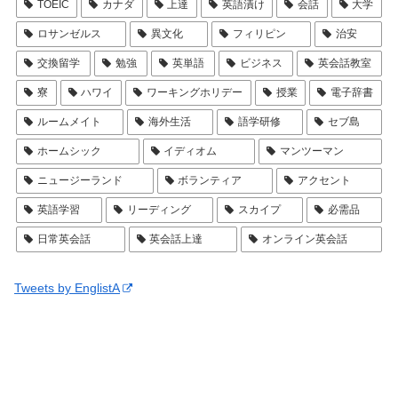
TOEIC
カナダ
上達
英語漬け
会話
大学
ロサンゼルス
異文化
フィリピン
治安
交換留学
勉強
英単語
ビジネス
英会話教室
寮
ハワイ
ワーキングホリデー
授業
電子辞書
ルームメイト
海外生活
語学研修
セブ島
ホームシック
イディオム
マンツーマン
ニュージーランド
ボランティア
アクセント
英語学習
リーディング
スカイプ
必需品
日常英会話
英会話上達
オンライン英会話
Tweets by EnglistA