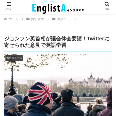
英語が話せるとちょっとハッピー。
メニュー
検索
ホーム
おすすめ
海外ニュース
ジョンソン英首相が議会休会要請！Twitterに
寄せられた意見で英語学習
海外ニュース