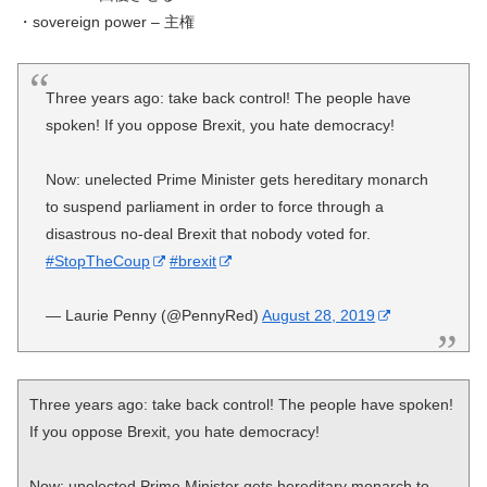
・sovereign power – 主権
Three years ago: take back control! The people have
spoken! If you oppose Brexit, you hate democracy!
Now: unelected Prime Minister gets hereditary monarch
to suspend parliament in order to force through a
disastrous no-deal Brexit that nobody voted for.
#StopTheCoup
#brexit
— Laurie Penny (@PennyRed)
August 28, 2019
Three years ago: take back control! The people have spoken! 
If you oppose Brexit, you hate democracy!

Now: unelected Prime Minister gets hereditary monarch to 