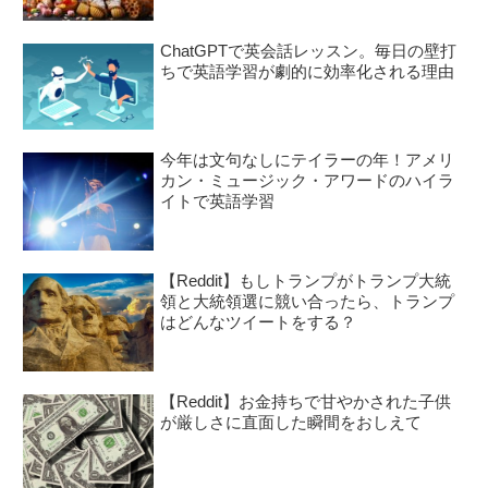
ChatGPTで英会話レッスン。毎日の壁打
ちで英語学習が劇的に効率化される理由
今年は文句なしにテイラーの年！アメリ
カン・ミュージック・アワードのハイラ
イトで英語学習
【Reddit】もしトランプがトランプ大統
領と大統領選に競い合ったら、トランプ
はどんなツイートをする？
【Reddit】お金持ちで甘やかされた子供
が厳しさに直面した瞬間をおしえて