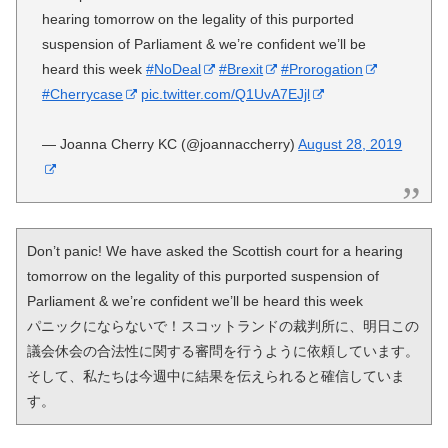
hearing tomorrow on the legality of this purported
suspension of Parliament & we’re confident we’ll be
heard this week
#NoDeal
#Brexit
#Prorogation
#Cherrycase
pic.twitter.com/Q1UvA7EJjl
— Joanna Cherry KC (@joannaccherry)
August 28, 2019
Don’t panic! We have asked the Scottish court for a hearing 
tomorrow on the legality of this purported suspension of 
Parliament & we’re confident we’ll be heard this week

パニックにならないで！スコットランドの裁判所に、明日この
議会休会の合法性に関する審問を行うように依頼しています。
そして、私たちは今週中に結果を伝えられると確信していま
す。