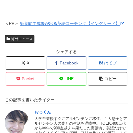
＜PR＞
短期間で成果が出る英語コーチング【イングリード】
海外ニュース
シェアする
X
Facebook
はてブ
Pocket
LINE
コピー
この記事を書いたライター
おっくん
大学卒業後すぐにアルゼンチンに移住。１人息子とア
ルゼンチン人の妻との生活を満喫中。TOEIC400点代
から半年で900点越えを果たした実績有。英語だけで
はなくスペイン語も堪能。フリーランスの英語、スペ