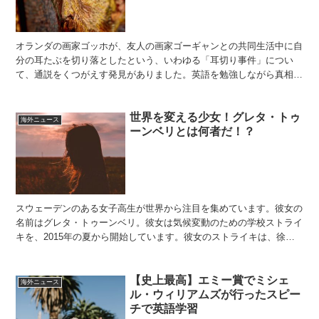
オランダの画家ゴッホが、友人の画家ゴーギャンとの共同生活中に自
分の耳たぶを切り落としたという、いわゆる「耳切り事件」につい
て、通説をくつがえす発見がありました。英語を勉強しながら真相を
探ってみましょう。（英文は、"Vincent Van G...
世界を変える少女！グレタ・トゥ
海外ニュース
ーンベリとは何者だ！？
スウェーデンのある女子高生が世界から注目を集めています。彼女の
名前はグレタ・トゥーンベリ。彼女は気候変動のための学校ストライ
キを、2015年の夏から開始しています。彼女のストライキは、徐々
に広まり、今では全世界でストライキ活動が行われている...
【史上最高】エミー賞でミシェ
海外ニュース
ル・ウィリアムズが行ったスピー
チで英語学習