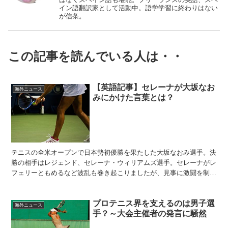
イン語翻訳家として活動中。語学学習に終わりはない
が信条。
この記事を読んでいる人は・・
【英語記事】セレーナが大坂なお
海外ニュース
みにかけた言葉とは？
テニスの全米オープンで日本勢初優勝を果たした大坂なおみ選手。決
勝の相手はレジェンド、セレーナ・ウィリアムズ選手。セレーナがレ
フェリーともめるなど波乱も巻き起こりましたが、見事に激闘を制し
優勝。表彰式でセレーナが大坂なおみにかけた言葉とは？今...
プロテニス界を支えるのは男子選
海外ニュース
手？～大会主催者の発言に騒然