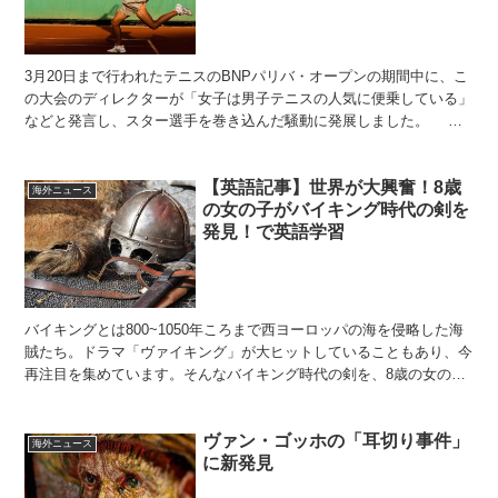
3月20日まで行われたテニスのBNPパリバ・オープンの期間中に、こ
の大会のディレクターが「女子は男子テニスの人気に便乗している」
などと発言し、スター選手を巻き込んだ騒動に発展しました。 こ
の記事では、よく使われる慣用表現に注目してみました...
【英語記事】世界が大興奮！8歳
海外ニュース
の女の子がバイキング時代の剣を
発見！で英語学習
バイキングとは800~1050年ころまで西ヨーロッパの海を侵略した海
賊たち。ドラマ「ヴァイキング」が大ヒットしていることもあり、今
再注目を集めています。そんなバイキング時代の剣を、8歳の女の子
が発見したのです。このニュースに世界は大盛り上が...
ヴァン・ゴッホの「耳切り事件」
海外ニュース
に新発見