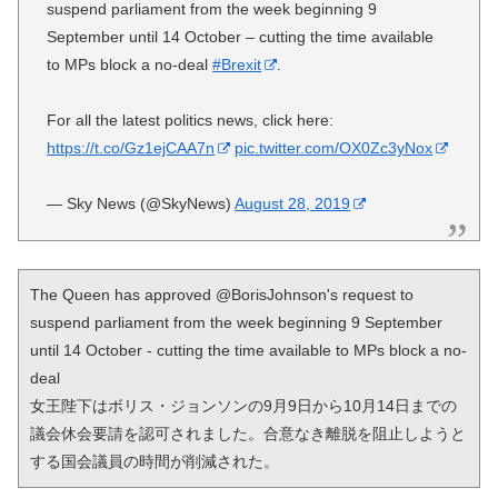
suspend parliament from the week beginning 9
September until 14 October – cutting the time available
to MPs block a no-deal
#Brexit
.
For all the latest politics news, click here:
https://t.co/Gz1ejCAA7n
pic.twitter.com/OX0Zc3yNox
— Sky News (@SkyNews)
August 28, 2019
The Queen has approved @BorisJohnson's request to 
suspend parliament from the week beginning 9 September 
until 14 October - cutting the time available to MPs block a no-
deal

女王陛下はボリス・ジョンソンの9月9日から10月14日までの
議会休会要請を認可されました。合意なき離脱を阻止しようと
する国会議員の時間が削減された。