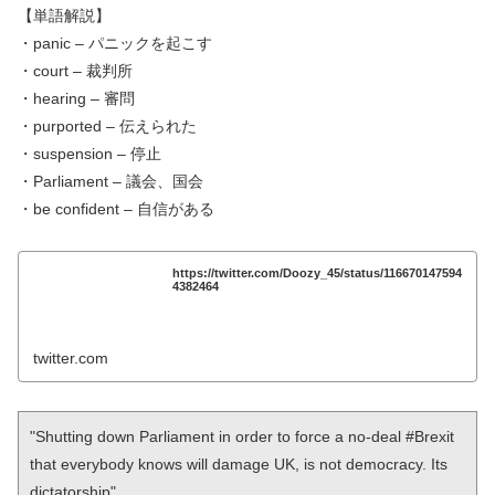
【単語解説】
・panic – パニックを起こす
・court – 裁判所
・hearing – 審問
・purported – 伝えられた
・suspension – 停止
・Parliament – 議会、国会
・be confident – 自信がある
https://twitter.com/Doozy_45/status/116670147594
4382464
twitter.com
"Shutting down Parliament in order to force a no-deal #Brexit 
that everybody knows will damage UK, is not democracy. Its 
dictatorship" 
