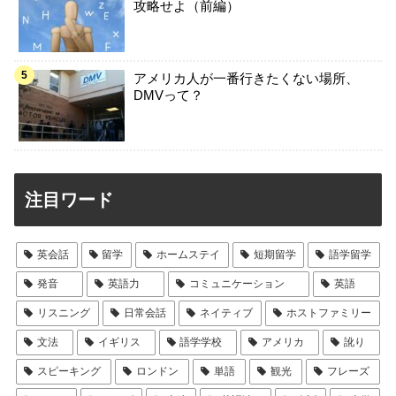
攻略せよ（前編）
アメリカ人が一番行きたくない場所、
DMVって？
注目ワード
英会話
留学
ホームステイ
短期留学
語学留学
発音
英語力
コミュニケーション
英語
リスニング
日常会話
ネイティブ
ホストファミリー
文法
イギリス
語学学校
アメリカ
訛り
スピーキング
ロンドン
単語
観光
フレーズ