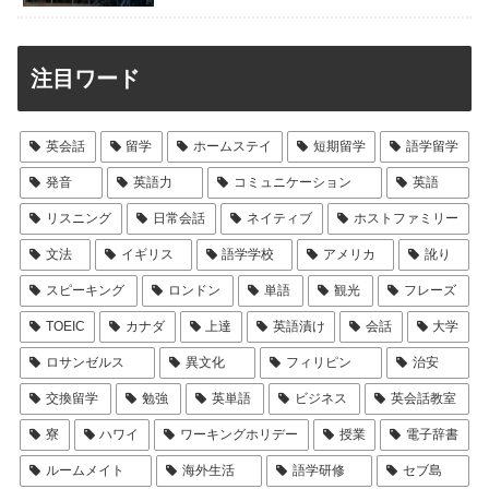
注目ワード
英会話
留学
ホームステイ
短期留学
語学留学
発音
英語力
コミュニケーション
英語
リスニング
日常会話
ネイティブ
ホストファミリー
文法
イギリス
語学学校
アメリカ
訛り
スピーキング
ロンドン
単語
観光
フレーズ
TOEIC
カナダ
上達
英語漬け
会話
大学
ロサンゼルス
異文化
フィリピン
治安
交換留学
勉強
英単語
ビジネス
英会話教室
寮
ハワイ
ワーキングホリデー
授業
電子辞書
ルームメイト
海外生活
語学研修
セブ島