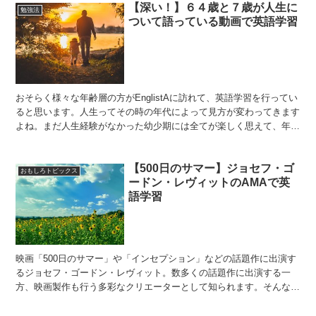
【深い！】６４歳と７歳が人生に
勉強法
ついて語っている動画で英語学習
おそらく様々な年齢層の方がEnglistAに訪れて、英語学習を行ってい
ると思います。人生ってその時の年代によって見方が変わってきます
よね。まだ人生経験がなかった幼少期には全てが楽しく思えて、年齢
を重ねるにつれて現実を知ります。様々な挫折や苦...
【500日のサマー】ジョセフ・ゴ
おもしろトピックス
ードン・レヴィットのAMAで英
語学習
映画「500日のサマー」や「インセプション」などの話題作に出演す
るジョセフ・ゴードン・レヴィット。数多くの話題作に出演する一
方、映画製作も行う多彩なクリエーターとして知られます。そんなジ
ョセフが、AMA（何でも聞いて）に登場しました。今回は...