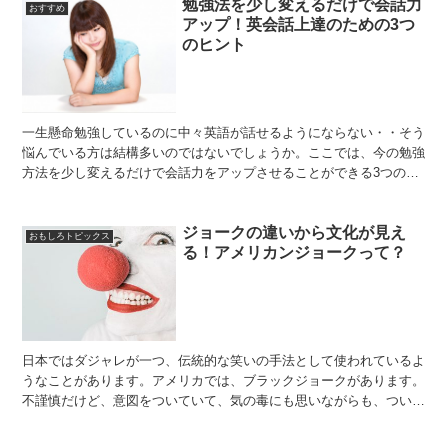
勉強法を少し変えるだけで会話力
おすすめ
アップ！英会話上達のための3つ
のヒント
一生懸命勉強しているのに中々英語が話せるようにならない・・そう
悩んでいる方は結構多いのではないでしょうか。ここでは、今の勉強
方法を少し変えるだけで会話力をアップさせることができる3つのヒ
ントをご紹介します。＜関連サイト＞ スカイプ英会話を探...
ジョークの違いから文化が見え
おもしろトピックス
る！アメリカンジョークって？
日本ではダジャレが一つ、伝統的な笑いの手法として使われているよ
うなことがあります。アメリカでは、ブラックジョークがあります。
不謹慎だけど、意図をついていて、気の毒にも思いながらも、ついつ
いププと笑ってしまうようなそんな文句が使われているので...