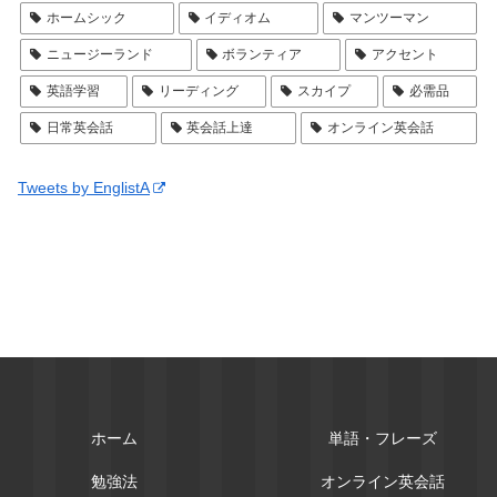
ホームシック
イディオム
マンツーマン
ニュージーランド
ボランティア
アクセント
英語学習
リーディング
スカイプ
必需品
日常英会話
英会話上達
オンライン英会話
Tweets by EnglistA
ホーム
単語・フレーズ
勉強法
オンライン英会話