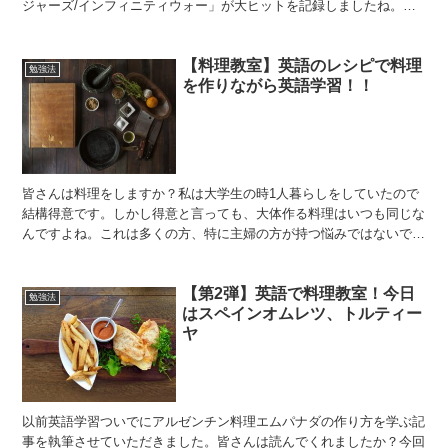
ジャーズ/インフィニティウォー」が大ヒットを記録しましたね。そ
んなアベンジャーズに欠かせないのがキャプテン・アメリカ...
【料理教室】英語のレシピで料理
勉強法
を作りながら英語学習！！
皆さんは料理をしますか？私は大学生の時1人暮らしをしていたので
結構得意です。しかし得意と言っても、大体作る料理はいつも同じな
んですよね。これは多くの方、特に主婦の方が持つ悩みではないでし
ょうか？毎日料理を作っていると、ついついいつも同じもの...
【第2弾】英語で料理教室！今日
勉強法
はスペインオムレツ、トルティー
ヤ
以前英語学習ついでにアルゼンチン料理エムパナダの作り方を学ぶ記
事を執筆させていただきました。皆さんは読んでくれましたか？今回