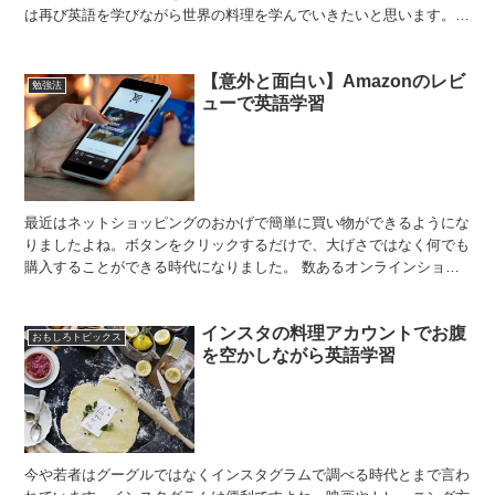
は再び英語を学びながら世界の料理を学んでいきたいと思います。今
回作るのはスペイン語圏のオムレツ、トルティーヤです。 ...
【意外と面白い】Amazonのレビ
勉強法
ューで英語学習
最近はネットショッピングのおかげで簡単に買い物ができるようにな
りましたよね。ボタンをクリックするだけで、大げさではなく何でも
購入することができる時代になりました。 数あるオンラインショッ
ピングサイトの中でも、最大級の大きさと人気を誇るのがA...
インスタの料理アカウントでお腹
おもしろトピックス
を空かしながら英語学習
今や若者はグーグルではなくインスタグラムで調べる時代とまで言わ