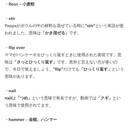
・
flour
–
小麦粉
・
stir
Peppaがボウルの中の材料を混ぜている時に
”stir”
という単語が使
われました。意味は
「かき混ぜる」
です。
・
flip over
ママがパンケーキをひっくり返すときに使用された表現です。意
味は
「さっとひっくり返す」
です。意外と言えない方が多いの
で、今日で覚えましょう。
”flip”
だけでも
「ひっくり返す」
という
意味があります。
・
nail
nail
は
「つめ」
という意味で有名ですが、動画では
「クギ」
とい
う意味で使用されてます。
・
hammer
–
金槌、ハンマー