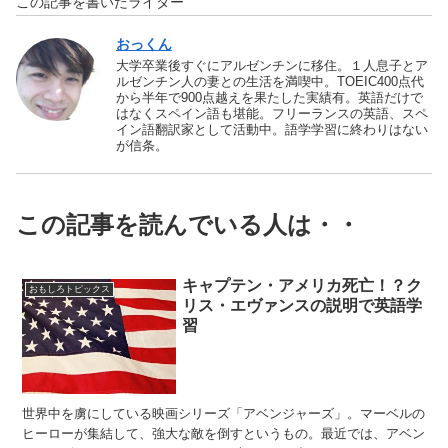
この記事を書いたライター
おっくん
大学卒業後すぐにアルゼンチンに移住。１人息子とア
ルゼンチン人の妻との生活を満喫中。TOEIC400点代
から半年で900点越えを果たした実績有。英語だけで
はなくスペイン語も堪能。フリーランスの英語、スペ
イン語翻訳家として活動中。語学学習に終わりはない
が信条。
この記事を読んでいる人は・・
キャプテン・アメリカ死亡！？ク
おもしろトピックス
リス・エヴァンスの説明で英語学
習
世界中を虜にしている映画シリーズ「アベンジャーズ」。マーベルの
ヒーローが集結して、強大な敵を倒すというもの。最近では、アベン