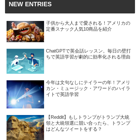
NEW ENTRIES
子供から大人まで愛される！アメリカの
定番スナック人気10商品を紹介
ChatGPTで英会話レッスン。毎日の壁打
ちで英語学習が劇的に効率化される理由
今年は文句なしにテイラーの年！アメリ
カン・ミュージック・アワードのハイラ
イトで英語学習
【Reddit】もしトランプがトランプ大統
領と大統領選に競い合ったら、トランプ
はどんなツイートをする？