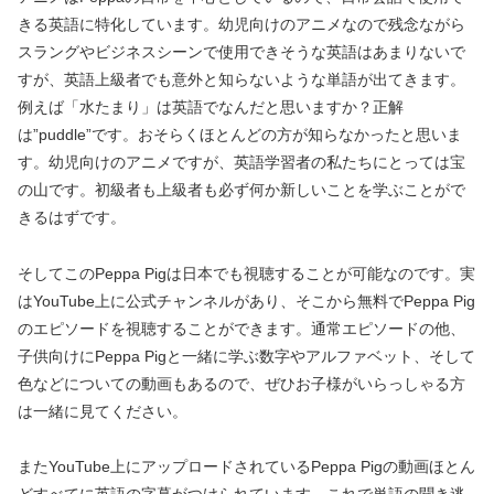
きる英語に特化しています。幼児向けのアニメなので残念ながら
スラングやビジネスシーンで使用できそうな英語はあまりないで
すが、英語上級者でも意外と知らないような単語が出てきます。
例えば「水たまり」は英語でなんだと思いますか？正解
は”puddle”です。おそらくほとんどの方が知らなかったと思いま
す。幼児向けのアニメですが、英語学習者の私たちにとっては宝
の山です。初級者も上級者も必ず何か新しいことを学ぶことがで
きるはずです。
そしてこのPeppa Pigは日本でも視聴することが可能なのです。実
はYouTube上に公式チャンネルがあり、そこから無料でPeppa Pig
のエピソードを視聴することができます。通常エピソードの他、
子供向けにPeppa Pigと一緒に学ぶ数字やアルファベット、そして
色などについての動画もあるので、ぜひお子様がいらっしゃる方
は一緒に見てください。
またYouTube上にアップロードされているPeppa Pigの動画ほとん
どすべてに英語の字幕がつけられています。これで単語の聞き逃