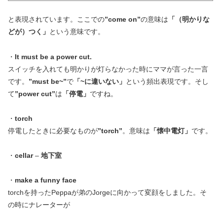
と表現されています。ここでの
”come on”
の意味は
「（明かりな
どが）つく」
という意味です。
・
It must be a power cut.
スイッチを入れても明かりが灯らなかった時にママが言った一言
です。
”must be~”
で
「~に違いない」
という頻出表現です。そし
て
”power cut”
は
「停電」
ですね。
・
torch
停電したときに必要なものが
”torch”
。意味は
「懐中電灯」
です。
・
cellar
–
地下室
・
make a funny face
torchを持ったPeppaが弟のJorgeに向かって変顔をしました。そ
の時にナレーターが