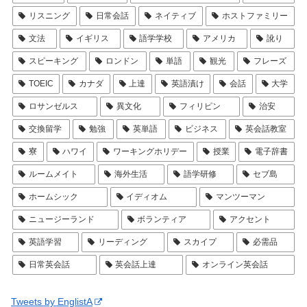
リスニング
日常会話
ネイティブ
ホストファミリー
文法
イギリス
語学学校
アメリカ
訛り
スピーキング
ロンドン
単語
観光
フレーズ
TOEIC
カナダ
上達
英語漬け
会話
大学
ロサンゼルス
異文化
フィリピン
治安
交換留学
勉強
英単語
ビジネス
英会話教室
寮
ハワイ
ワーキングホリデー
授業
電子辞書
ルームメイト
海外生活
語学研修
セブ島
ホームシック
イディオム
マンツーマン
ニュージーランド
ボランティア
アクセント
英語学習
リーディング
スカイプ
必需品
日常英会話
英会話上達
オンライン英会話
Tweets by EnglistA