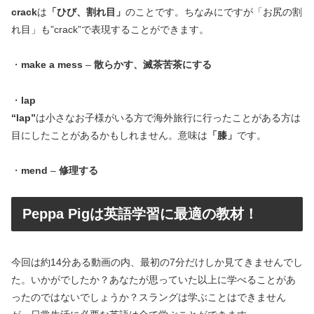
crack
は
「ひび、割れ目」
のことです。ちなみにですが「お尻の割
れ目」も”crack”で表現することができます。
・
make a mess
–
散らかす、滅茶苦茶にする
・
lap
“lap”
は小さなお子様がいる方で海外旅行に行ったことがある方は
目にしたことがあるかもしれません。意味は
「膝」
です。
・
mend
–
修理する
Peppa Pigは英語学習に最適の教材！
今回は約14分ある動画の内、最初の7分だけしか見てきませんでし
た。いかがでしたか？あなたが思っていた以上に学べることがあ
ったのではないでしょうか？スラングは学ぶことはできません