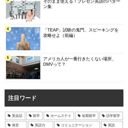
そのまま使える！プレゼン英語のパター
ン集
「TEAP」試験の鬼門、スピーキングを
攻略せよ（前編）
アメリカ人が一番行きたくない場所、
DMVって？
注目ワード
英会話
留学
ホームステイ
短期留学
語学留学
発音
英語力
コミュニケーション
英語