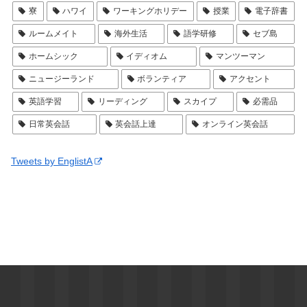
寮
ハワイ
ワーキングホリデー
授業
電子辞書
ルームメイト
海外生活
語学研修
セブ島
ホームシック
イディオム
マンツーマン
ニュージーランド
ボランティア
アクセント
英語学習
リーディング
スカイプ
必需品
日常英会話
英会話上達
オンライン英会話
Tweets by EnglistA