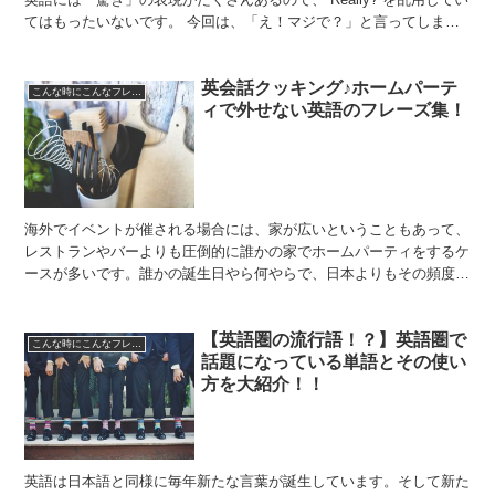
てはもったいないです。 今回は、「え！マジで？」と言ってしまう
ような、驚いたときのシチュエーションに使える...
英会話クッキング♪ホームパーテ
こんな時にこんなフレーズ
ィで外せない英語のフレーズ集！
海外でイベントが催される場合には、家が広いということもあって、
レストランやバーよりも圧倒的に誰かの家でホームパーティをするケ
ースが多いです。誰かの誕生日やら何やらで、日本よりもその頻度は
高めです。 日本でのホームパーティといえば、鍋を囲んだ...
【英語圏の流行語！？】英語圏で
こんな時にこんなフレーズ
話題になっている単語とその使い
方を大紹介！！
英語は日本語と同様に毎年新たな言葉が誕生しています。そして新た