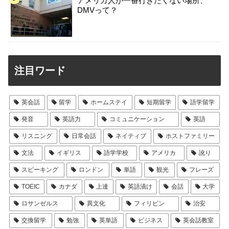
アメリカ人が一番行きたくない場所、
DMVって？
注目ワード
英会話
留学
ホームステイ
短期留学
語学留学
発音
英語力
コミュニケーション
英語
リスニング
日常会話
ネイティブ
ホストファミリー
文法
イギリス
語学学校
アメリカ
訛り
スピーキング
ロンドン
単語
観光
フレーズ
TOEIC
カナダ
上達
英語漬け
会話
大学
ロサンゼルス
異文化
フィリピン
治安
交換留学
勉強
英単語
ビジネス
英会話教室