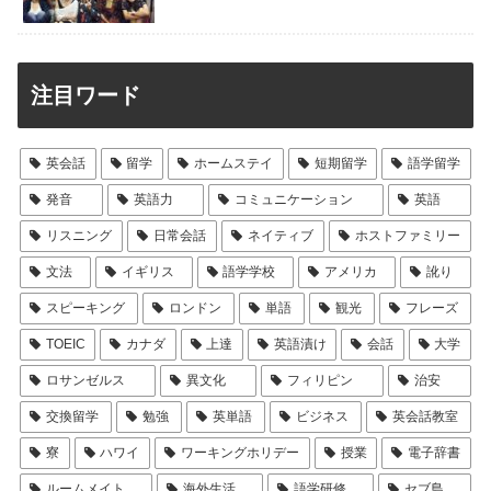
注目ワード
英会話
留学
ホームステイ
短期留学
語学留学
発音
英語力
コミュニケーション
英語
リスニング
日常会話
ネイティブ
ホストファミリー
文法
イギリス
語学学校
アメリカ
訛り
スピーキング
ロンドン
単語
観光
フレーズ
TOEIC
カナダ
上達
英語漬け
会話
大学
ロサンゼルス
異文化
フィリピン
治安
交換留学
勉強
英単語
ビジネス
英会話教室
寮
ハワイ
ワーキングホリデー
授業
電子辞書
ルームメイト
海外生活
語学研修
セブ島