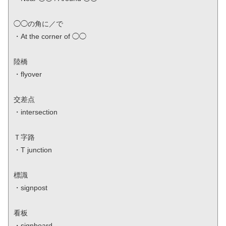
◯◯の角に／で

・At the corner of ◯◯

陸橋

・flyover

交差点

・intersection

Ｔ字路

・T junction

標識

・signpost

看板

・signboard