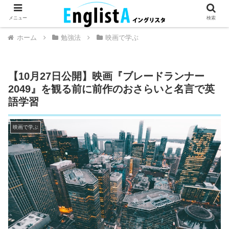
英語が話せるとちょっとハッピー。
メニュー
検索
ホーム
勉強法
映画で学ぶ
【10月27日公開】映画『ブレードランナー
2049』を観る前に前作のおさらいと名言で英
語学習
映画で学ぶ