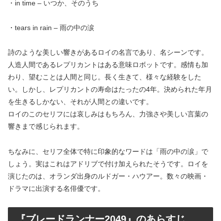
・in time – いつか、そのうち
・tears in rain – 雨の中の涙
詩のような美しい響きがあるロイの名言であり、名シーンです。
人造人間であるレプリカントはある意味ロボットです。感情も加
わり、望むことは人間と同じ。長く生きて、様々な経験をした
い。しかし、レプリカントの寿命はたったの4年。決められた年月
を生きるしかない、それが人間との違いです。
ロイのこのセリフには哀しみはもちろん、力強さや美しい言葉の
響きまで感じられます。
ちなみに、セリフ全体で特に印象的なワードは「雨の中の涙」で
しょう。実はこれはアドリブで付け加えられたそうです。ロイを
演じたのは、オランダ出身のルドガー・ハウアー。数々の映画・
ドラマに出演する名俳優です。
『ブレードランナー2049』のあらすじ