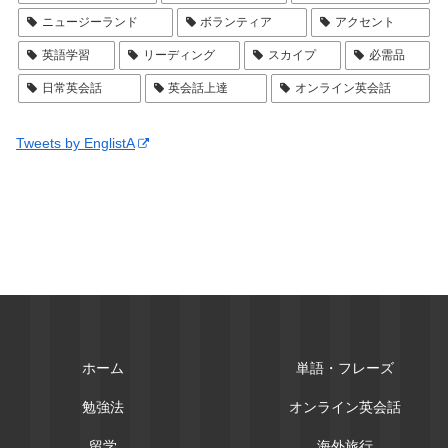
ニュージーランド
ボランティア
アクセント
英語学習
リーディング
スカイプ
必需品
日常英会話
英会話上達
オンライン英会話
Tweets by EnglistA
ホーム
単語・フレーズ
勉強法
オンライン英会話
留学
海外旅行