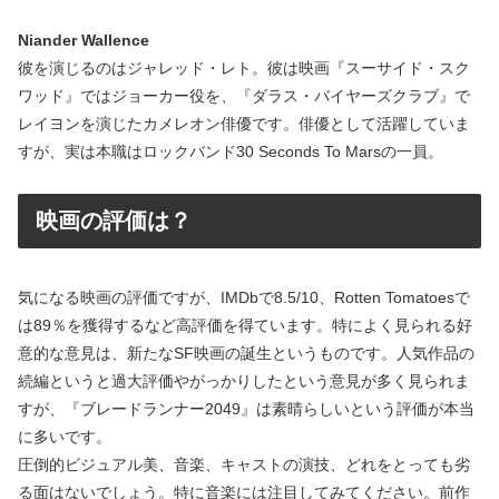
Niander Wallence
彼を演じるのはジャレッド・レト。彼は映画『スーサイド・スク
ワッド』ではジョーカー役を、『ダラス・バイヤーズクラブ』で
レイヨンを演じたカメレオン俳優です。俳優として活躍していま
すが、実は本職はロックバンド30 Seconds To Marsの一員。
映画の評価は？
気になる映画の評価ですが、IMDbで8.5/10、Rotten Tomatoesで
は89％を獲得するなど高評価を得ています。特によく見られる好
意的な意見は、新たなSF映画の誕生というものです。人気作品の
続編というと過大評価やがっかりしたという意見が多く見られま
すが、『ブレードランナー2049』は素晴らしいという評価が本当
に多いです。
圧倒的ビジュアル美、音楽、キャストの演技、どれをとっても劣
る面はないでしょう。特に音楽には注目してみてください。前作