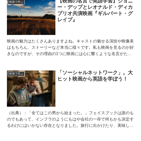
【映画の名言で英語学習】ジョニ
映画で学ぶ
ー・デップとレオナルド・ディカ
プリオ共演映画『ギルバート・グ
レイプ』
映画の魅力はたくさんありますよね。キャストの魅せる演技や映像美
はもちろん、ストーリーなど本当に様々です。私も映画を見るのが好
きなのですが、その理由の1つに映画には心に響くような名言がたく
さんあるということがあげられます。映画にはまるでこれか...
「ソーシャルネットワーク」。大
映画で学ぶ
ヒット映画から英語を学ぼう！
（出典）：「全てはこの男から始まった。」フェイスブックは誰のも
のでもあって、インフラのようにもはや会社の一存で何もかも決定す
るわけにはいかない存在となりました。旅行に出かけたり、美味しい
ものを食べたりする非日常的なことだけではなく、その全世...