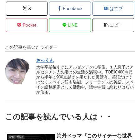
X
Facebook
はてブ
Pocket
LINE
コピー
この記事を書いたライター
おっくん
大学卒業後すぐにアルゼンチンに移住。１人息子とア
ルゼンチン人の妻との生活を満喫中。TOEIC400点代
から半年で900点越えを果たした実績有。英語だけで
はなくスペイン語も堪能。フリーランスの英語、スペ
イン語翻訳家として活動中。語学学習に終わりはない
が信条。
この記事を読んでいる人は・・
海外ドラマ『このサイテーな世界
映画で学ぶ