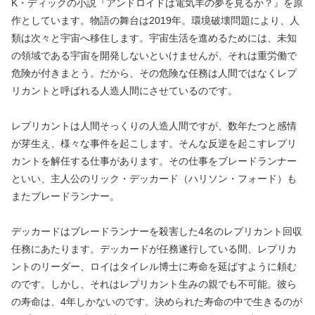
K・ディックの小説『アンドロイドは電気羊の夢を見るか？』を原
作としています。物語の舞台は2019年。環境破壊問題により、人
類は次々と宇宙へ移住します。宇宙生活を進めるためには、未知
の領域である宇宙を開発しないといけませんが、それは重労働で
危険が付きまとう。だから、その危険な任務は人間ではなくレプ
リカントと呼ばれる人造人間にさせているのです。
レプリカントは人間そっくりの人造人間ですが、数年たつと感情
が芽生え、様々な事件を起こします。そんな反逆を起こすレプリ
カントを解任する仕事があります。その仕事をブレードランナー
といい、主人公のリック・デッカード（ハリソン・フォード）も
またブレードランナー。
デッカードはブレードランナーを殺害した4名のレプリカント回収
任務にあたります。デッカードが任務遂行している間、レプリカ
ントのリーダー、ロイはタイレル博士に寿命を延ばすように頼む
のです。しかし、それはレプリカント生みの親でも不可能。彼ら
の寿命は、4年しかないのです。決められた寿命の中で生きるのが