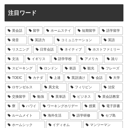
注目ワード
英会話
留学
ホームステイ
短期留学
語学留学
発音
英語力
コミュニケーション
英語
リスニング
日常会話
ネイティブ
ホストファミリー
文法
イギリス
語学学校
アメリカ
訛り
スピーキング
ロンドン
単語
観光
フレーズ
TOEIC
カナダ
上達
英語漬け
会話
大学
ロサンゼルス
異文化
フィリピン
治安
交換留学
勉強
英単語
ビジネス
英会話教室
寮
ハワイ
ワーキングホリデー
授業
電子辞書
ルームメイト
海外生活
語学研修
セブ島
ホームシック
イディオム
マンツーマン