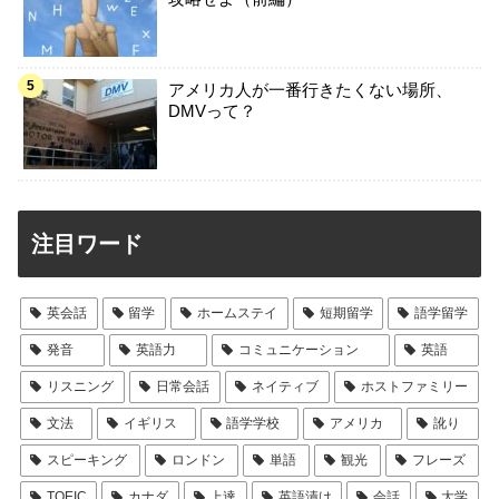
アメリカ人が一番行きたくない場所、
DMVって？
注目ワード
英会話
留学
ホームステイ
短期留学
語学留学
発音
英語力
コミュニケーション
英語
リスニング
日常会話
ネイティブ
ホストファミリー
文法
イギリス
語学学校
アメリカ
訛り
スピーキング
ロンドン
単語
観光
フレーズ
TOEIC
カナダ
上達
英語漬け
会話
大学