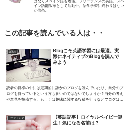
はなくスペイン語も堪能。フリーランスの英語、スペ
イン語翻訳家として活動中。語学学習に終わりはない
が信条。
この記事を読んでいる人は・・
Blogこそ英語学習には最適。実
勉強法
際にネイティブのBlogを読んで
みよう
読者の皆様の中には定期的に誰かのブログを読んでいたり、自分のブ
ログを持っているという方も多いのではないでしょうか？自分の考え
や意見を投稿する、もしくは趣味に関する投稿を行うなどブログは自
分の意見を自由に発信する場、人の意見を見ることができる...
【英語記事】ロイヤルベイビー誕
リーディング
生！気になる名前は？