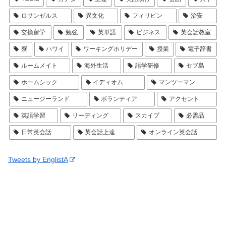
ロサンゼルス
異文化
フィリピン
治安
交換留学
勉強
英単語
ビジネス
英会話教室
寮
ハワイ
ワーキングホリデー
授業
電子辞書
ルームメイト
海外生活
語学研修
セブ島
ホームシック
イディオム
マンツーマン
ニュージーランド
ボランティア
アクセント
英語学習
リーディング
スカイプ
必需品
日常英会話
英会話上達
オンライン英会話
Tweets by EnglistA