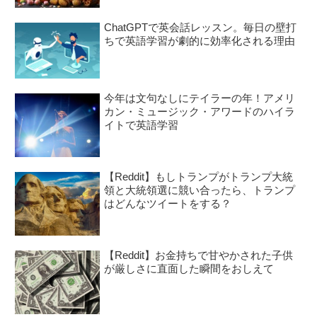
ChatGPTで英会話レッスン。毎日の壁打
ちで英語学習が劇的に効率化される理由
今年は文句なしにテイラーの年！アメリ
カン・ミュージック・アワードのハイラ
イトで英語学習
【Reddit】もしトランプがトランプ大統
領と大統領選に競い合ったら、トランプ
はどんなツイートをする？
【Reddit】お金持ちで甘やかされた子供
が厳しさに直面した瞬間をおしえて