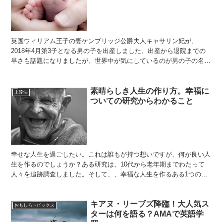
英国ウィリアム王子の妻ケンブリッジ公爵夫人キャサリン妃が、
2018年4月第3子となる男の子を出産しました。出産から退院までの
早さも話題になりましたが、世界中が気にしているのが男の子の名
前。英国では事前予想で賭けが行われるほど。気になる赤ちゃ...
素晴らしき人生の作り方。幸福に
上達法
ついての研究からわかること
幸せな人生を過ごしたい。これは誰もが持つ想いですが、何が良い人
生を作るのでしょうか？ある研究は、10代から老年期までわたって
人々を追跡調査しました。そして、、幸福な人生を作るある1つの条
件が浮かび上がったのです。今回はTED Talk"Wh...
キアヌ・リーブズ降臨！大人気ス
おもしろトピックス
ターは何を語る？AMAで英語学