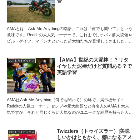
習
AMAとは、Ask Me Anythingの略語、これは「何でも聞いて」という
意味です。Redditの大人気コーナーで、これまでにオバマ前大統領や
ビル・ゲイツ、マドンナといった超大物たちが登場してきました。今
回紹介するAMAの主役はキアヌ・...
【AMA】世紀の大泥棒！？リタ
おもしろトピックス
イヤした泥棒だけど質問ある？で
英語学習
AMAはAsk Me Anything（何でも聞いて）の略で、掲示板サイト
Redditの人気コーナー。セレブや元大統領など有名人のAMAも大人
気ですが、それと同じくらい人気なのがユニークな経歴を持った人の
AMA。今回は一度も捕まったことのな...
Twizzlers（トゥイズラー）|美味
おもしろトピックス
しいかはともかく、癖になるアメ