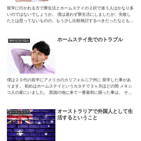
留学に行かれる方で寮生活とホームステイの２択で迷う人はかなり多
いのではないでしょうか。 僕は迷わず寮生活にしましたが、失敗し
たとは思ってないものの、もう少し比較検討するべきだったなとも感
じました。 ですので以下に寮生活とホームステイのメリッ...
ホームステイ先でのトラブル
海外生活の悩み
僕は２０代の前半にアメリカのカリフォルニア州に 留学した事があ
ります。 初めはホームステイというカタチで３ヶ月ほどの間 メキシ
コ人の家にいました。 異国の地に来て一番最初に困った事は、 その
メキシコ人ファミリーの中で長女だけしか 英語が喋れ...
オーストラリアで外国人として生
オーストラリア
活するということ