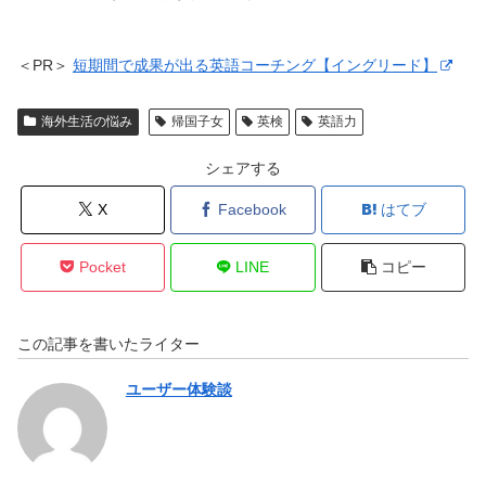
＜PR＞
短期間で成果が出る英語コーチング【イングリード】
海外生活の悩み
帰国子女
英検
英語力
シェアする
X
Facebook
はてブ
Pocket
LINE
コピー
この記事を書いたライター
ユーザー体験談