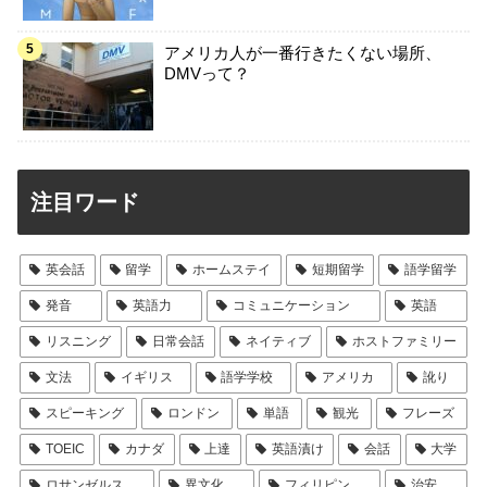
アメリカ人が一番行きたくない場所、
DMVって？
注目ワード
英会話
留学
ホームステイ
短期留学
語学留学
発音
英語力
コミュニケーション
英語
リスニング
日常会話
ネイティブ
ホストファミリー
文法
イギリス
語学学校
アメリカ
訛り
スピーキング
ロンドン
単語
観光
フレーズ
TOEIC
カナダ
上達
英語漬け
会話
大学
ロサンゼルス
異文化
フィリピン
治安