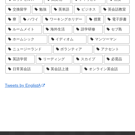
交換留学
勉強
英単語
ビジネス
英会話教室
寮
ハワイ
ワーキングホリデー
授業
電子辞書
ルームメイト
海外生活
語学研修
セブ島
ホームシック
イディオム
マンツーマン
ニュージーランド
ボランティア
アクセント
英語学習
リーディング
スカイプ
必需品
日常英会話
英会話上達
オンライン英会話
Tweets by EnglistA