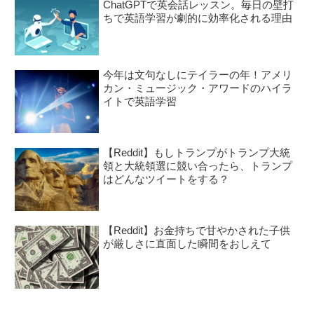
ChatGPTで英会話レッスン。毎日の壁打
ちで英語学習が劇的に効率化される理由
今年は文句なしにテイラーの年！アメリ
カン・ミュージック・アワードのハイラ
イトで英語学習
【Reddit】もしトランプがトランプ大統
領と大統領選に競い合ったら、トランプ
はどんなツイートをする？
【Reddit】お金持ちで甘やかされた子供
が厳しさに直面した瞬間をおしえて