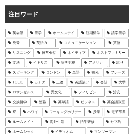
注目ワード
英会話
留学
ホームステイ
短期留学
語学留学
発音
英語力
コミュニケーション
英語
リスニング
日常会話
ネイティブ
ホストファミリー
文法
イギリス
語学学校
アメリカ
訛り
スピーキング
ロンドン
単語
観光
フレーズ
TOEIC
カナダ
上達
英語漬け
会話
大学
ロサンゼルス
異文化
フィリピン
治安
交換留学
勉強
英単語
ビジネス
英会話教室
寮
ハワイ
ワーキングホリデー
授業
電子辞書
ルームメイト
海外生活
語学研修
セブ島
ホームシック
イディオム
マンツーマン