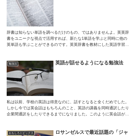
辞書は知らない単語を調べるだけのもの、ではありませんよ。英英辞
書をユニークな視点で活用すれば、新たな1単語を学ぶと同時に他の
英単語も学ぶことができるのです。英英辞書を教材にした英語学習
は、まさに究極のインプット。今回はスラング特化型英英辞書...
英語が話せるようになる勉強法
勉強法
私は以前、学校の英語は得意なのに、話すとなると全くだめでした。
しかし今では英会話はもちろんのこと、英語の講義を同時通訳したり
企業間通訳をしたりできるまでになりました。このように英会話が得
意になった勉強法を紹介したいと思います。 その方法とは...
ロサンゼルスで最近話題の「ジャ
おもしろトピックス