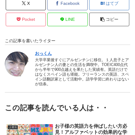
X
Facebook
はてブ
Pocket
LINE
コピー
この記事を書いたライター
おっくん
大学卒業後すぐにアルゼンチンに移住。１人息子とア
ルゼンチン人の妻との生活を満喫中。TOEIC400点代
から半年で900点越えを果たした実績有。英語だけで
はなくスペイン語も堪能。フリーランスの英語、スペ
イン語翻訳家として活動中。語学学習に終わりはない
が信条。
この記事を読んでいる人は・・
お子様の英語力を伸ばしたい方必
上達法
見！アルファベットの効果的な学