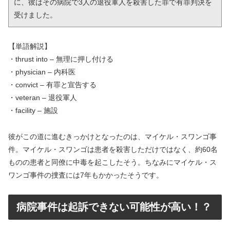
に、彼はその病院で3人の退役軍人を殺害した罪で有罪判決を
受けました。
【単語解説】
・thrust into – 無理に押し付ける
・physician – 内科医
・convict – 有罪と宣告する
・veteran – 退役軍人
・facility – 施設
彼がこの道に進むきっかけとなったのは、マイケル・スワンゴ事
件。マイケル・スワンゴは患者を殺害しただけではなく、約60名
ものの患者と同僚に中毒を起こしたそう。ちなみにマイケル・ス
ワンゴ事件の捜査には7年もかかったそうです。
病院事件は起訴できない可能性が高い！？