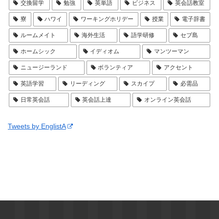
交換留学
勉強
英単語
ビジネス
英会話教室
寮
ハワイ
ワーキングホリデー
授業
電子辞書
ルームメイト
海外生活
語学研修
セブ島
ホームシック
イディオム
マンツーマン
ニュージーランド
ボランティア
アクセント
英語学習
リーディング
スカイプ
必需品
日常英会話
英会話上達
オンライン英会話
Tweets by EnglistA