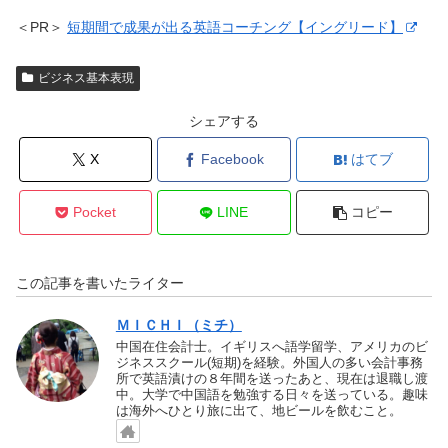
＜PR＞
短期間で成果が出る英語コーチング【イングリード】
ビジネス基本表現
シェアする
X
Facebook
はてブ
Pocket
LINE
コピー
この記事を書いたライター
ＭＩＣＨＩ（ミチ）
中国在住会計士。イギリスへ語学留学、アメリカのビ
ジネススクール(短期)を経験。外国人の多い会計事務
所で英語漬けの８年間を送ったあと、現在は退職し渡
中。大学で中国語を勉強する日々を送っている。趣味
は海外へひとり旅に出て、地ビールを飲むこと。