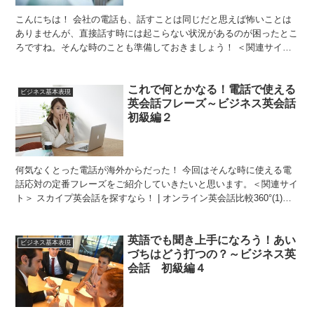
こんにちは！ 会社の電話も、話すことは同じだと思えば怖いことは
ありませんが、直接話す時には起こらない状況があるのが困ったとこ
ろですね。そんな時のことも準備しておきましょう！ ＜関連サイト
＞ スカイプ英会話を探すなら！ | オンライン英会話比...
これで何とかなる！電話で使える
ビジネス基本表現
英会話フレーズ～ビジネス英会話
初級編２
何気なくとった電話が海外からだった！ 今回はそんな時に使える電
話応対の定番フレーズをご紹介していきたいと思います。＜関連サイ
ト＞ スカイプ英会話を探すなら！ | オンライン英会話比較360°(1)
「この人、誰だ！？」と思ったときは？電話先の...
英語でも聞き上手になろう！あい
ビジネス基本表現
づちはどう打つの？～ビジネス英
会話 初級編４