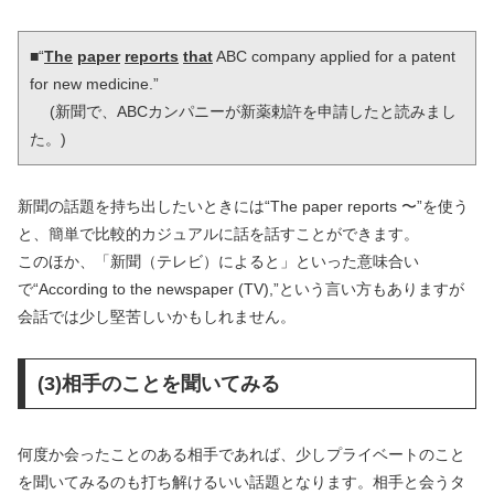
■“
The
paper
reports
that
 ABC company applied for a patent 
for new medicine.”

 　(新聞で、ABCカンパニーが新薬勅許を申請したと読みまし
た。)
新聞の話題を持ち出したいときには“The paper reports 〜”を使う
と、簡単で比較的カジュアルに話を話すことができます。
このほか、「新聞（テレビ）によると」といった意味合い
で“According to the newspaper (TV),”という言い方もありますが
会話では少し堅苦しいかもしれません。
(3)相手のことを聞いてみる
何度か会ったことのある相手であれば、少しプライベートのこと
を聞いてみるのも打ち解けるいい話題となります。相手と会うタ