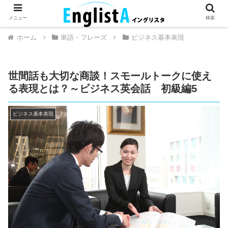
英語が話せるとちょっとハッピー。
メニュー
検索
ホーム
単語・フレーズ
ビジネス基本表現
世間話も大切な商談！スモールトークに使え
る表現とは？～ビジネス英会話 初級編5
ビジネス基本表現