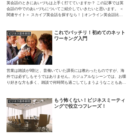
英会話のときにあいづちは上手く打てていますか？ この記事では英
会話の中でのあいづちについてご紹介していきたいと思います。 ＜
関連サイト＞ スカイプ英会話を探すなら！ | オンライン英会話比較
360° (1)日本人はあいづちしすぎかも！？ 一...
これでバッチリ！初めてのネット
ビジネス基本表現
ワーキング入門
営業は雑談が9割と、昔働いていた課長には教わったものですが、海
外では必ずしもそうではありません。カジュアルなシーンでは、お喋
り好きな方も多く、雑談で何時間も過ごしてしまうようなこともあり
がちですが、ビジネスのシーンとなると伝えたいことを整理...
もう怖くない！ビジネスミーティ
ビジネス基本表現
ングで役立つフレーズ！