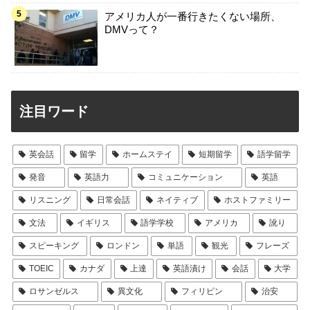
アメリカ人が一番行きたくない場所、
DMVって？
注目ワード
英会話
留学
ホームステイ
短期留学
語学留学
発音
英語力
コミュニケーション
英語
リスニング
日常会話
ネイティブ
ホストファミリー
文法
イギリス
語学学校
アメリカ
訛り
スピーキング
ロンドン
単語
観光
フレーズ
TOEIC
カナダ
上達
英語漬け
会話
大学
ロサンゼルス
異文化
フィリピン
治安