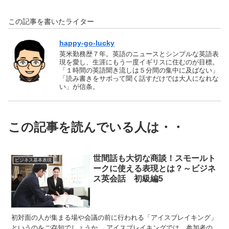
この記事を書いたライター
happy-go-lucky
英米勤務歴７年。英語のニュースとシンプルな英語表
現を愛し、生涯にもう一度イギリスに住むのが目標。
「１時間の英語聞き流しは５分間の集中に及ばない」
「読み書きをサボって聞く話すだけでは大人になれな
い」が信条。
この記事を読んでいる人は・・
世間話も大切な商談！スモールト
ビジネス基本表現
ークに使える表現とは？～ビジネ
ス英会話 初級編5
初対面の人が集まる場や会議の前に行われる「アイスブレイキング」
というのをご存知でしょうか。 アイスブレイキングでは、参加者の