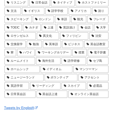
リスニング
日常会話
ネイティブ
ホストファミリー
文法
イギリス
語学学校
アメリカ
訛り
スピーキング
ロンドン
単語
観光
フレーズ
TOEIC
カナダ
上達
英語漬け
会話
大学
ロサンゼルス
異文化
フィリピン
治安
交換留学
勉強
英単語
ビジネス
英会話教室
寮
ハワイ
ワーキングホリデー
授業
電子辞書
ルームメイト
海外生活
語学研修
セブ島
ホームシック
イディオム
マンツーマン
ニュージーランド
ボランティア
アクセント
英語学習
リーディング
スカイプ
必需品
日常英会話
英会話上達
オンライン英会話
Tweets by EnglistA