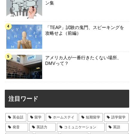
ン集
「TEAP」試験の鬼門、スピーキングを
攻略せよ（前編）
アメリカ人が一番行きたくない場所、
DMVって？
注目ワード
英会話
留学
ホームステイ
短期留学
語学留学
発音
英語力
コミュニケーション
英語