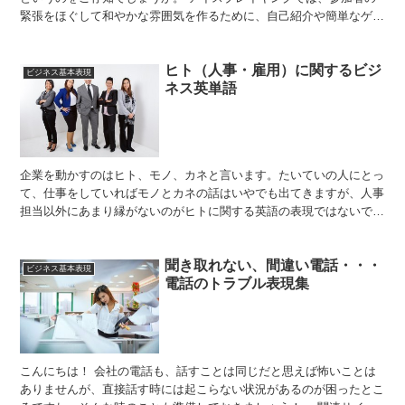
緊張をほぐして和やかな雰囲気を作るために、自己紹介や簡単なゲー
ムをします。 ちょっとした世間話、いわゆる「スモールト...
ヒト（人事・雇用）に関するビジ
ビジネス基本表現
ネス英単語
企業を動かすのはヒト、モノ、カネと言います。たいていの人にとっ
て、仕事をしていればモノとカネの話はいやでも出てきますが、人事
担当以外にあまり縁がないのがヒトに関する英語の表現ではないでし
ょうか。 今回はその中から、身近な雇用や給与に関する表...
聞き取れない、間違い電話・・・
ビジネス基本表現
電話のトラブル表現集
こんにちは！ 会社の電話も、話すことは同じだと思えば怖いことは
ありませんが、直接話す時には起こらない状況があるのが困ったとこ