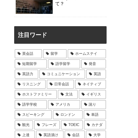
て？
注目ワード
英会話
留学
ホームステイ
短期留学
語学留学
発音
英語力
コミュニケーション
英語
リスニング
日常会話
ネイティブ
ホストファミリー
文法
イギリス
語学学校
アメリカ
訛り
スピーキング
ロンドン
単語
観光
フレーズ
TOEIC
カナダ
上達
英語漬け
会話
大学