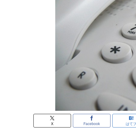
X
Facebook
はて