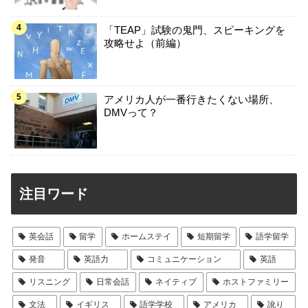
「TEAP」試験の鬼門、スピーキングを
攻略せよ（前編）
アメリカ人が一番行きたくない場所、
DMVって？
注目ワード
英会話
留学
ホームステイ
短期留学
語学留学
発音
英語力
コミュニケーション
英語
リスニング
日常会話
ネイティブ
ホストファミリー
文法
イギリス
語学学校
アメリカ
訛り