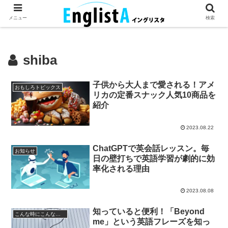
英語が話せるとちょっとハッピー。
メニュー
検索
shiba
子供から大人まで愛される！アメ
おもしろトピックス
リカの定番スナック人気10商品を
紹介
2023.08.22
ChatGPTで英会話レッスン。毎
お知らせ
日の壁打ちで英語学習が劇的に効
率化される理由
2023.08.08
知っていると便利！「Beyond
こんな時にこんなフレーズ
me」という英語フレーズを知っ