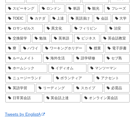
スピーキング
ロンドン
単語
観光
フレーズ
TOEIC
カナダ
上達
英語漬け
会話
大学
ロサンゼルス
異文化
フィリピン
治安
交換留学
勉強
英単語
ビジネス
英会話教室
寮
ハワイ
ワーキングホリデー
授業
電子辞書
ルームメイト
海外生活
語学研修
セブ島
ホームシック
イディオム
マンツーマン
ニュージーランド
ボランティア
アクセント
英語学習
リーディング
スカイプ
必需品
日常英会話
英会話上達
オンライン英会話
Tweets by EnglistA