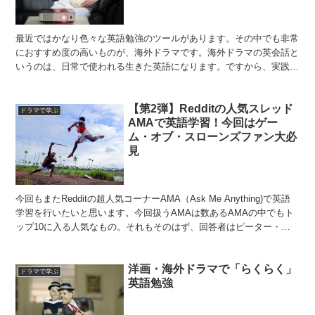
最近ではかなり色々な英語勉強のツールがあります。その中でも非常
におすすめ度の高いものが、海外ドラマです。海外ドラマの英会話と
いうのは、日常で使われる生きた英語になります。ですから、実践で
すぐに使えるような効果的な英会話の勉強ができると言える...
【第2弾】Redditの人気スレッド
ドラマで学ぶ
AMAで英語学習！今回はゲー
ム・オブ・スローンズファン大必
見
今回もまたRedditの超人気コーナーAMA（Ask Me Anything)で英語
学習を行いたいと思います。今回扱うAMAは数あるAMAの中でもト
ップ10に入る人気なもの。それもそのはず、回答者はピーター・デ
ィンクレイジです。 ＜関連サイ...
洋画・海外ドラマで「らくらく」
ドラマで学ぶ
英語勉強