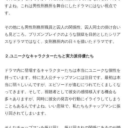
すよね。これは男性刑務所を舞台にしたドラマにはない視点で
す。
その他にも男性刑務所職員と囚人の関係性、囚人同士の掛け合い
も見どころ。プリズンブレイクのような脱獄を目的としたシリア
スなドラマではなく、女刑務所内の日々を描いたドラマです。
２.ユニークなキャラクターたちと実力派俳優たち
ドラマ内に登場するキャラクターたちは本当にユニークな個性を
持っています。特に主人公チャップマンには注目です。最初は本
当に弱々しいんですが、エピソードが進むにつれてたくましくな
ってきます。そして、視聴者として彼女の感情移入する機会も
多々ありますが、同時に彼女の発言や行動にイライラしてしまう
こともあるんですよね。いい意味で、私たちもチャップマンに振
り回されてしまいます。
そんなチャップマンを振り回し、振り回されの関係にあるのが婚