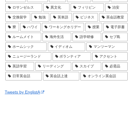
ロサンゼルス
異文化
フィリピン
治安
交換留学
勉強
英単語
ビジネス
英会話教室
寮
ハワイ
ワーキングホリデー
授業
電子辞書
ルームメイト
海外生活
語学研修
セブ島
ホームシック
イディオム
マンツーマン
ニュージーランド
ボランティア
アクセント
英語学習
リーディング
スカイプ
必需品
日常英会話
英会話上達
オンライン英会話
Tweets by EnglistA