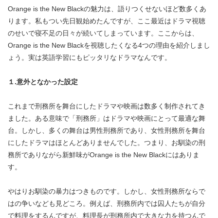
Orange is the New Blackの魅力は、語りつくせないほど数多くあ
ります。私もつい先日観始めたんですが、ここ最近はドラマ視聴
のせいで寝不足の日々が続いてしまっています。ここからは、
Orange is the New Blackを視聴したくなる4つの理由を紹介しまし
ょう。実は英語学習にもピッタリなドラマなんです。
１.意外となかった設定
これまで刑務所を舞台にしたドラマや映画は数多く制作されてき
ました。ある意味で「刑務所」はドラマや映画にとって最適な舞
台。しかし、多くの舞台は男性刑務所であり、女性刑務所を舞台
にしたドラマはほとんどありませんでした。つまり、お馴染の刑
務所でありながら新鮮味がOrange is the New Blackにはありま
す。
やはりお馴染の暴力はつきものです。しかし、女性刑務所ならで
はの争いなども見どころ。例えば、刑務所内では囚人たちが自分
で料理をするんですが、料理長が刑務所内で大きな力を持つんで