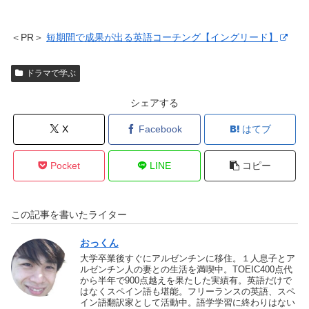
＜PR＞
短期間で成果が出る英語コーチング【イングリード】
ドラマで学ぶ
シェアする
X
Facebook
はてブ
Pocket
LINE
コピー
この記事を書いたライター
おっくん
大学卒業後すぐにアルゼンチンに移住。１人息子とア
ルゼンチン人の妻との生活を満喫中。TOEIC400点代
から半年で900点越えを果たした実績有。英語だけで
はなくスペイン語も堪能。フリーランスの英語、スペ
イン語翻訳家として活動中。語学学習に終わりはない