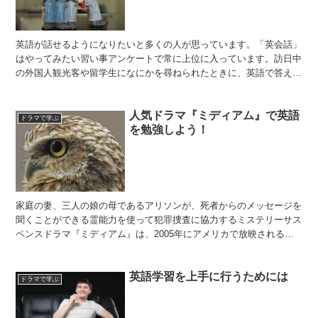
英語が話せるようになりたいと多くの人が思っています。「英会話」
はやってみたい習い事アンケートで常に上位に入っています。訪日中
の外国人観光客や留学生になにかを尋ねられたときに、英語で答えら
れるようになりたい、海外旅行に出かけて、現地で困らない...
人気ドラマ『ミディアム』で英語
ドラマで学ぶ
を勉強しよう！
家庭の妻、三人の娘の母であるアリソンが、死者からのメッセージを
聞くことができる霊能力を使って犯罪捜査に協力するミステリーサス
ペンスドラマ『ミディアム』は、2005年にアメリカで放映されると
たちまちヒットし、主演のパトリシア・アークエットはこ...
英語学習を上手に行うためには
ドラマで学ぶ