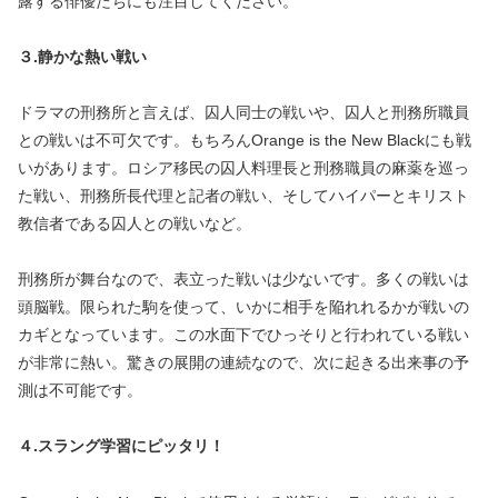
露する俳優たちにも注目してください。
３.静かな熱い戦い
ドラマの刑務所と言えば、囚人同士の戦いや、囚人と刑務所職員
との戦いは不可欠です。もちろんOrange is the New Blackにも戦
いがあります。ロシア移民の囚人料理長と刑務職員の麻薬を巡っ
た戦い、刑務所長代理と記者の戦い、そしてハイパーとキリスト
教信者である囚人との戦いなど。
刑務所が舞台なので、表立った戦いは少ないです。多くの戦いは
頭脳戦。限られた駒を使って、いかに相手を陥れれるかが戦いの
カギとなっています。この水面下でひっそりと行われている戦い
が非常に熱い。驚きの展開の連続なので、次に起きる出来事の予
測は不可能です。
４.スラング学習にピッタリ！