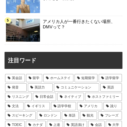
アメリカ人が一番行きたくない場所、
DMVって？
注目ワード
英会話
留学
ホームステイ
短期留学
語学留学
発音
英語力
コミュニケーション
英語
リスニング
日常会話
ネイティブ
ホストファミリー
文法
イギリス
語学学校
アメリカ
訛り
スピーキング
ロンドン
単語
観光
フレーズ
TOEIC
カナダ
上達
英語漬け
会話
大学