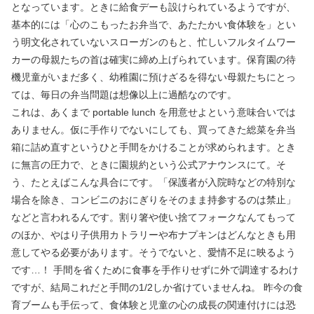
となっています。ときに給食デーも設けられているようですが、
基本的には「心のこもったお弁当で、あたたかい食体験を」とい
う明文化されていないスローガンのもと、忙しいフルタイムワー
カーの母親たちの首は確実に締め上げられています。保育園の待
機児童がいまだ多く、幼稚園に預けざるを得ない母親たちにとっ
ては、毎日の弁当問題は想像以上に過酷なのです。
これは、あくまで portable lunch を用意せよという意味合いでは
ありません。仮に手作りでないにしても、買ってきた総菜を弁当
箱に詰め直すというひと手間をかけることが求められます。とき
に無言の圧力で、ときに園規約という公式アナウンスにて。そ
う、たとえばこんな具合にです。「保護者が入院時などの特別な
場合を除き、コンビニのおにぎりをそのまま持参するのは禁止」
などと言われるんです。割り箸や使い捨てフォークなんてもって
のほか、やはり子供用カトラリーや布ナプキンはどんなときも用
意してやる必要があります。そうでないと、愛情不足に映るよう
です…！ 手間を省くために食事を手作りせずに外で調達するわけ
ですが、結局これだと手間の1/2しか省けていませんね。 昨今の食
育ブームも手伝って、食体験と児童の心の成長の関連付けには恐