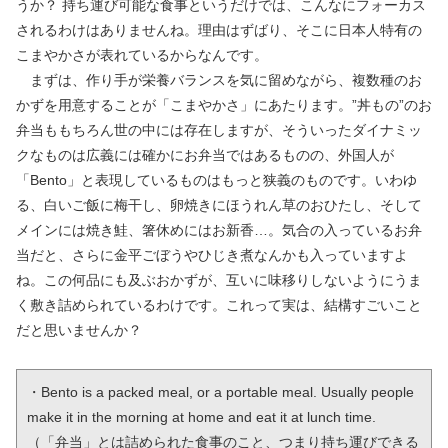
うか？ 持ち運び可能な食事というだけでは、こんなにフォーカス
されるわけはありませんね。理由はずばり、そこに日本人特有の
こまやかさが表れているからなんです。
まずは、作り手が栄養バランスを気に留めながら、複数種のお
かずを用意することが「こまやかさ」にあたります。”丼もの”のお
弁当ももちろん世の中には存在しますが、そういったダイナミッ
クなものは広義には確かにお弁当ではあるものの、外国人が
「Bento」と表現しているものはもっと狭義のものです。いわゆ
る、白いご飯に梅干し、卵焼きにほうれん草のおひたし、そして
メインには焼き鮭、箸休めにはお新香…。気合の入っているお弁
当だと、さらに金平ごぼうやひじき煮なんかも入っていますよ
ね。この何品にも及ぶおかずが、互いに味移りしないようにうま
く敷き詰められているわけです。これって実は、結構すごいこと
だと思いませんか？
・Bento is a packed meal, or a portable meal. Usually people 
make it in the morning at home and eat it at lunch time.

（「弁当」とは詰められた食事のこと、つまり持ち運びできる