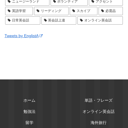
ニュージーランド
ボランティア
アクセント
英語学習
リーディング
スカイプ
必需品
日常英会話
英会話上達
オンライン英会話
Tweets by EnglistA
ホーム
単語・フレーズ
勉強法
オンライン英会話
留学
海外旅行