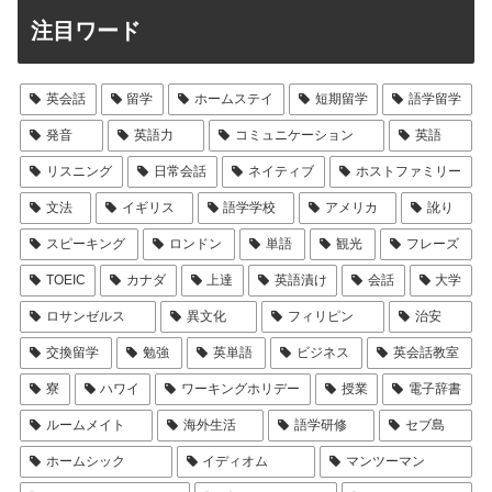
注目ワード
英会話
留学
ホームステイ
短期留学
語学留学
発音
英語力
コミュニケーション
英語
リスニング
日常会話
ネイティブ
ホストファミリー
文法
イギリス
語学学校
アメリカ
訛り
スピーキング
ロンドン
単語
観光
フレーズ
TOEIC
カナダ
上達
英語漬け
会話
大学
ロサンゼルス
異文化
フィリピン
治安
交換留学
勉強
英単語
ビジネス
英会話教室
寮
ハワイ
ワーキングホリデー
授業
電子辞書
ルームメイト
海外生活
語学研修
セブ島
ホームシック
イディオム
マンツーマン