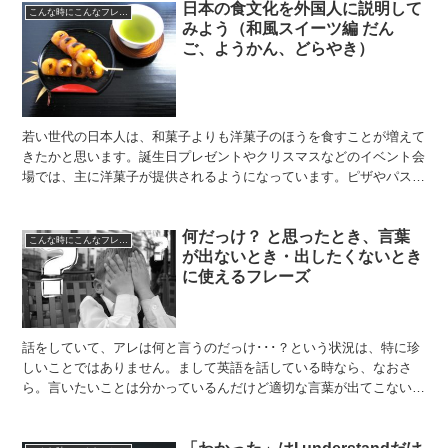
日本の食文化を外国人に説明して
こんな時にこんなフレーズ
みよう（和風スイーツ編 だん
ご、ようかん、どらやき）
若い世代の日本人は、和菓子よりも洋菓子のほうを食すことが増えて
きたかと思います。誕生日プレゼントやクリスマスなどのイベント会
場では、主に洋菓子が提供されるようになっています。ピザやパスタ
などのパーティーフードと並んでも見映えするよう、おしゃ...
何だっけ？ と思ったとき、言葉
こんな時にこんなフレーズ
が出ないとき・出したくないとき
に使えるフレーズ
話をしていて、アレは何と言うのだっけ･･･？という状況は、特に珍
しいことではありません。まして英語を話している時なら、なおさ
ら。言いたいことは分かっているんだけど適切な言葉が出てこない、
または、この状況下でピッタリのあの単語、何だったっけ？...