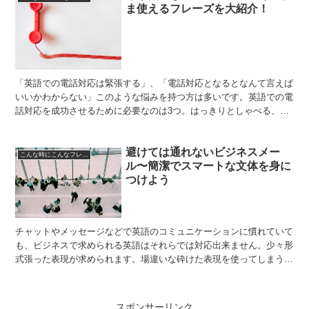
ま使えるフレーズを大紹介！
「英語での電話対応は緊張する」、「電話対応となるとなんて言えば
いいかわからない」このような悩みを持つ方は多いです。英語での電
話対応を成功させるために必要なのは3つ。はっきりとしゃべる、丁
寧な英語をしゃべる、そしてフレーズを丸暗記するです。今...
避けては通れないビジネスメー
こんな時にこんなフレーズ
ル〜簡潔でスマートな文体を身に
つけよう
チャットやメッセージなどで英語のコミュニケーションに慣れていて
も、ビジネスで求められる英語はそれらでは対応出来ません。少々形
式張った表現が求められます。場違いな砕けた表現を使ってしまうと
信用も落としかねませんので、心して対応すべきです。 文...
スポンサーリンク