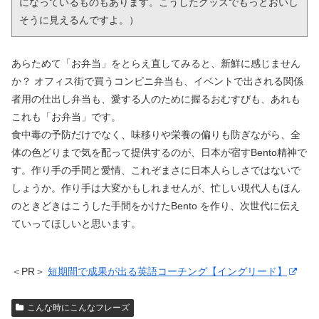
になっているものもあります。こうしたグッズでもっとおいし
そうに見えるんですよ。）
あらためて「お弁当」をとらえ直してみると、新鮮に感じません
か？ オフィス街で買うコンビニ弁当も、イベントで出される関係
者用の仕出し弁当も、愛する人のために握るおむすびも、あれも
これも「お弁当」です。
食中毒の予防だけでなく、味移りや栄養の偏りも防ぎながら、全
体の色どりまで気を配って提供するのが、日本が宿すBento精神で
す。作り手の手間と愛情、これぞまさに日本人らしさではないで
しょうか。作り手は大変かもしれませんが、忙しい現代人もほん
のときどきはこうした手間をかけたBento を作り、次世代に伝え
ていってほしいと思います。
＜PR＞
短期間で成果が出る英語コーチング【イングリード】
こんな時にこんなフレーズ