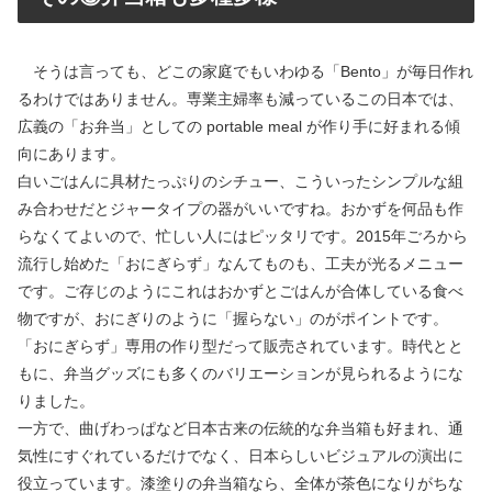
そうは言っても、どこの家庭でもいわゆる「Bento」が毎日作れ
るわけではありません。専業主婦率も減っているこの日本では、
広義の「お弁当」としての portable meal が作り手に好まれる傾
向にあります。
白いごはんに具材たっぷりのシチュー、こういったシンプルな組
み合わせだとジャータイプの器がいいですね。おかずを何品も作
らなくてよいので、忙しい人にはピッタリです。2015年ごろから
流行し始めた「おにぎらず」なんてものも、工夫が光るメニュー
です。ご存じのようにこれはおかずとごはんが合体している食べ
物ですが、おにぎりのように「握らない」のがポイントです。
「おにぎらず」専用の作り型だって販売されています。時代とと
もに、弁当グッズにも多くのバリエーションが見られるようにな
りました。
一方で、曲げわっぱなど日本古来の伝統的な弁当箱も好まれ、通
気性にすぐれているだけでなく、日本らしいビジュアルの演出に
役立っています。漆塗りの弁当箱なら、全体が茶色になりがちな