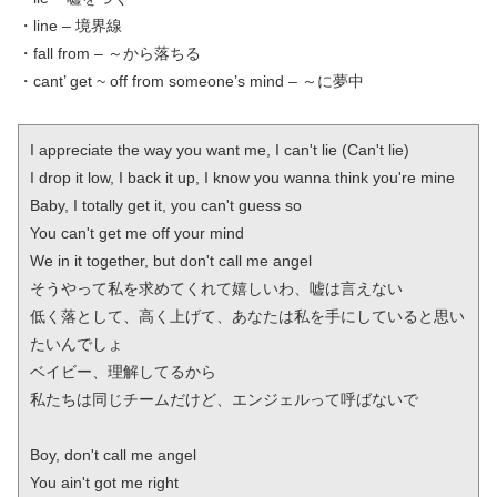
・line – 境界線
・fall from – ～から落ちる
・cant’ get ~ off from someone’s mind – ～に夢中
I appreciate the way you want me, I can't lie (Can't lie)

I drop it low, I back it up, I know you wanna think you're mine

Baby, I totally get it, you can't guess so

You can't get me off your mind

We in it together, but don't call me angel

そうやって私を求めてくれて嬉しいわ、嘘は言えない

低く落として、高く上げて、あなたは私を手にしていると思い
たいんでしょ

ベイビー、理解してるから

私たちは同じチームだけど、エンジェルって呼ばないで

Boy, don't call me angel

You ain't got me right
