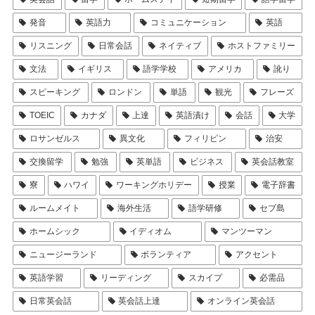
発音
英語力
コミュニケーション
英語
リスニング
日常会話
ネイティブ
ホストファミリー
文法
イギリス
語学学校
アメリカ
訛り
スピーキング
ロンドン
単語
観光
フレーズ
TOEIC
カナダ
上達
英語漬け
会話
大学
ロサンゼルス
異文化
フィリピン
治安
交換留学
勉強
英単語
ビジネス
英会話教室
寮
ハワイ
ワーキングホリデー
授業
電子辞書
ルームメイト
海外生活
語学研修
セブ島
ホームシック
イディオム
マンツーマン
ニュージーランド
ボランティア
アクセント
英語学習
リーディング
スカイプ
必需品
日常英会話
英会話上達
オンライン英会話