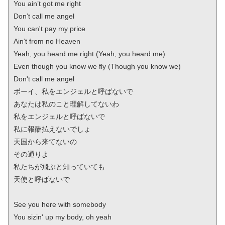
You ain’t got me right

Don’t call me angel

You can't pay my price

Ain’t from no Heaven

Yeah, you heard me right (Yeah, you heard me)

Even though you know we fly (Though you know we)

Don't call me angel

ボーイ、私をエンジェルと呼ばないで

あなたは私のこと理解してないわ

私をエンジェルと呼ばないで

私に報酬払えないでしょ

天国から来てないの

その通りよ

私たちが飛ぶと知っていても

天使と呼ばないで

See you here with somebody

You sizin' up my body, oh yeah
