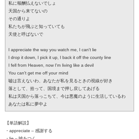
私に報酬払えないでしょ

天国から来てないの

その通りよ

私たちが飛ぶと知っていても

天使と呼ばないで

I appreciate the way you watch me, I can't lie

I drop it down, I pick it up, I back it off the county line

I fell from Heaven, now I'm living like a devil

You can't get me off your mind

嘘は言えないわ、あなたが私を見るときの視線が好き

落として、拾って、国境まで押し戻してあげる

私は天国から落っこちて、今は悪魔のように生活しているわ

あなたは私に夢中よ
【単語解説】
・appreciate – 感謝する
・lie – 嘘をつく