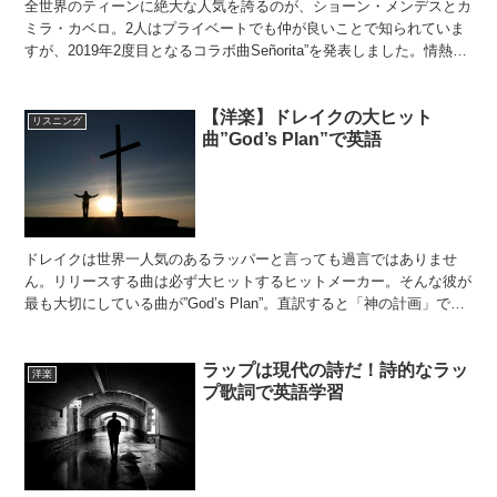
全世界のティーンに絶大な人気を誇るのが、ショーン・メンデスとカ
ミラ・カベロ。2人はプライベートでも仲が良いことで知られていま
すが、2019年2度目となるコラボ曲Señorita”を発表しました。情熱的
でラテンな雰囲気を感じられるMVも話題に...
【洋楽】ドレイクの大ヒット
リスニング
曲”God’s Plan”で英語
ドレイクは世界一人気のあるラッパーと言っても過言ではありませ
ん。リリースする曲は必ず大ヒットするヒットメーカー。そんな彼が
最も大切にしている曲が”God’s Plan”。直訳すると「神の計画」です
が、曲にはどんな意味があるのでしょうか？さっ...
ラップは現代の詩だ！詩的なラッ
洋楽
プ歌詞で英語学習