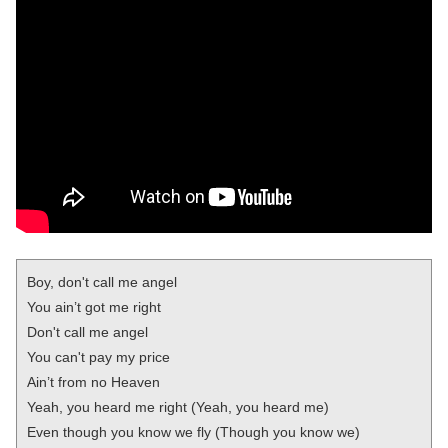
Boy, don't call me angel

You ain’t got me right

Don't call me angel

You can't pay my price

Ain’t from no Heaven

Yeah, you heard me right (Yeah, you heard me)

Even though you know we fly (Though you know we)
