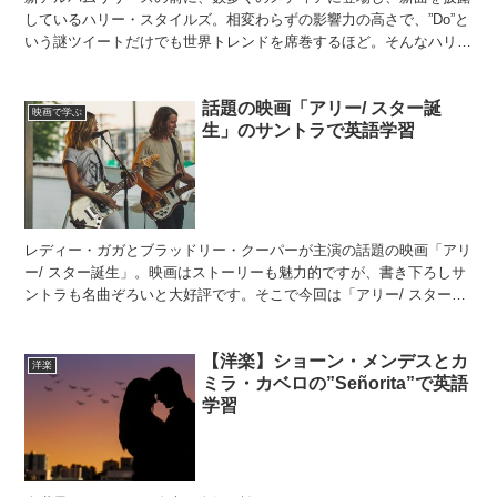
しているハリー・スタイルズ。相変わらずの影響力の高さで、”Do”と
いう謎ツイートだけでも世界トレンドを席巻するほど。そんなハリ
ー・スタイルズが、”Lights Up”に続き”Wa...
話題の映画「アリー/ スター誕
映画で学ぶ
生」のサントラで英語学習
レディー・ガガとブラッドリー・クーパーが主演の話題の映画「アリ
ー/ スター誕生」。映画はストーリーも魅力的ですが、書き下ろしサ
ントラも名曲ぞろいと大好評です。そこで今回は「アリー/ スター誕
生」のサントラの中から”Shallow”で英語学習...
【洋楽】ショーン・メンデスとカ
洋楽
ミラ・カベロの”Señorita”で英語
学習