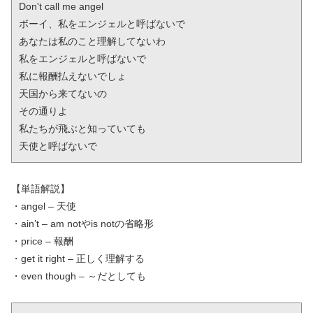
Don't call me angel

ボーイ、私をエンジェルと呼ばないで

あなたは私のこと理解してないわ

私をエンジェルと呼ばないで

私に報酬払えないでしょ

天国から来てないの

その通りよ

私たちが飛ぶと知っていても

天使と呼ばないで
【単語解説】
・angel – 天使
・ain’t – am notやis notの省略形
・price – 報酬
・get it right – 正しく理解する
・even though – ～だとしても