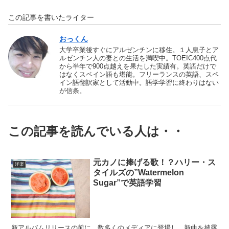
この記事を書いたライター
おっくん
大学卒業後すぐにアルゼンチンに移住。１人息子とア
ルゼンチン人の妻との生活を満喫中。TOEIC400点代
から半年で900点越えを果たした実績有。英語だけで
はなくスペイン語も堪能。フリーランスの英語、スペ
イン語翻訳家として活動中。語学学習に終わりはない
が信条。
この記事を読んでいる人は・・
元カノに捧げる歌！？ハリー・ス
洋楽
タイルズの”Watermelon
Sugar”で英語学習
新アルバムリリースの前に、数多くのメディアに登場し、新曲を披露