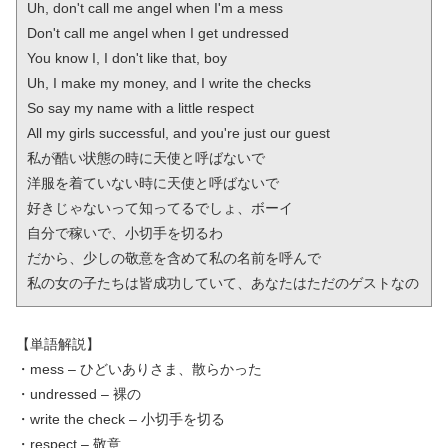
Uh, don't call me angel when I'm a mess

Don't call me angel when I get undressed

You know I, I don't like that, boy

Uh, I make my money, and I write the checks

So say my name with a little respect

All my girls successful, and you're just our guest

私が酷い状態の時に天使と呼ばないで

洋服を着ていない時に天使と呼ばないで

好きじゃないって知ってるでしょ、ボーイ

自分で稼いで、小切手を切るわ

だから、少しの敬意を含めて私の名前を呼んで

私の女の子たちは皆成功していて、あなたはただのゲストなの
【単語解説】
・mess – ひどいありさま、散らかった
・undressed – 裸の
・write the check – 小切手を切る
・respect – 敬意