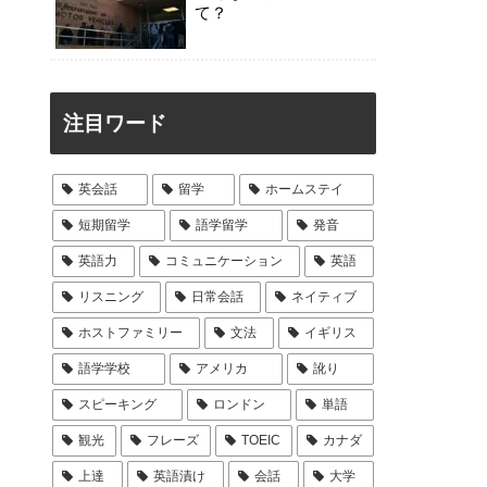
て？
注目ワード
英会話
留学
ホームステイ
短期留学
語学留学
発音
英語力
コミュニケーション
英語
リスニング
日常会話
ネイティブ
ホストファミリー
文法
イギリス
語学学校
アメリカ
訛り
スピーキング
ロンドン
単語
観光
フレーズ
TOEIC
カナダ
上達
英語漬け
会話
大学