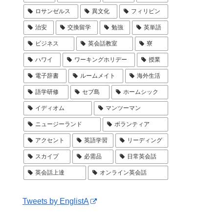
ロサンゼルス
異文化
フィリピン
治安
交換留学
勉強
英単語
ビジネス
英会話教室
寮
ハワイ
ワーキングホリデー
授業
電子辞書
ルームメイト
海外生活
語学研修
セブ島
ホームシック
イディオム
マンツーマン
ニュージーランド
ボランティア
アクセント
英語学習
リーディング
スカイプ
必需品
日常英会話
英会話上達
オンライン英会話
Tweets by EnglistA