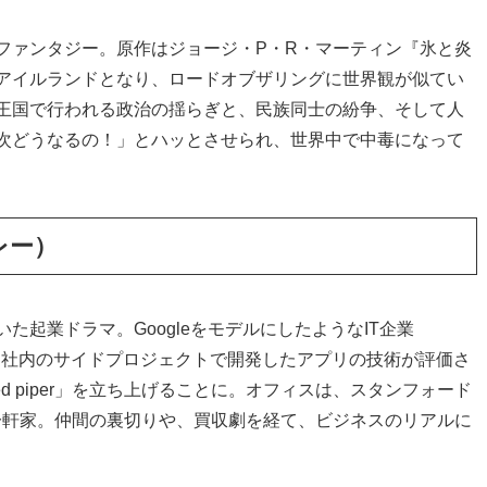
ファンタジー。原作はジョージ・P・R・マーティン『氷と炎
アイルランドとなり、ロードオブザリングに世界観が似てい
王国で行われる政治の揺らぎと、民族同士の紛争、そして人
次どうなるの！」とハッとさせられ、世界中で中毒になって
バレー）
起業ドラマ。GoogleをモデルにしたようなIT企業
は、社内のサイドプロジェクトで開発したアプリの技術が評価さ
d piper」を立ち上げることに。オフィスは、スタンフォード
トの一軒家。仲間の裏切りや、買収劇を経て、ビジネスのリアルに