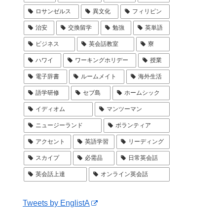
ロサンゼルス
異文化
フィリピン
治安
交換留学
勉強
英単語
ビジネス
英会話教室
寮
ハワイ
ワーキングホリデー
授業
電子辞書
ルームメイト
海外生活
語学研修
セブ島
ホームシック
イディオム
マンツーマン
ニュージーランド
ボランティア
アクセント
英語学習
リーディング
スカイプ
必需品
日常英会話
英会話上達
オンライン英会話
Tweets by EnglistA