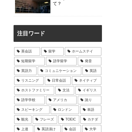
て？
注目ワード
英会話
留学
ホームステイ
短期留学
語学留学
発音
英語力
コミュニケーション
英語
リスニング
日常会話
ネイティブ
ホストファミリー
文法
イギリス
語学学校
アメリカ
訛り
スピーキング
ロンドン
単語
観光
フレーズ
TOEIC
カナダ
上達
英語漬け
会話
大学