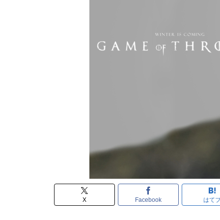
X
Facebook
はて