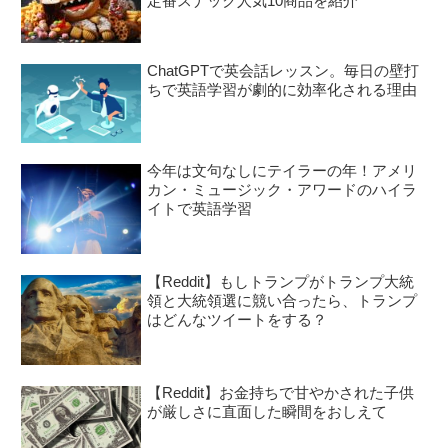
定番スナック人気10商品を紹介
ChatGPTで英会話レッスン。毎日の壁打
ちで英語学習が劇的に効率化される理由
今年は文句なしにテイラーの年！アメリ
カン・ミュージック・アワードのハイラ
イトで英語学習
【Reddit】もしトランプがトランプ大統
領と大統領選に競い合ったら、トランプ
はどんなツイートをする？
【Reddit】お金持ちで甘やかされた子供
が厳しさに直面した瞬間をおしえて