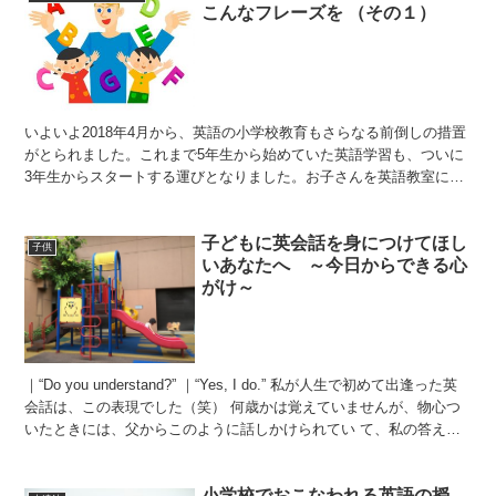
こんなフレーズを （その１）
いよいよ2018年4月から、英語の小学校教育もさらなる前倒しの措置
がとられました。これまで5年生から始めていた英語学習も、ついに
3年生からスタートする運びとなりました。お子さんを英語教室に通
わせる家庭も増え続ける一方、ご自身も「英語講師」と...
子どもに英会話を身につけてほし
子供
いあなたへ ～今日からできる心
がけ～
｜“Do you understand?” ｜“Yes, I do.” 私が人生で初めて出逢った英
会話は、この表現でした（笑） 何歳かは覚えていませんが、物心つ
いたときには、父からこのように話しかけられてい て、私の答えは
いつもきまって、 ...
小学校でおこなわれる英語の授