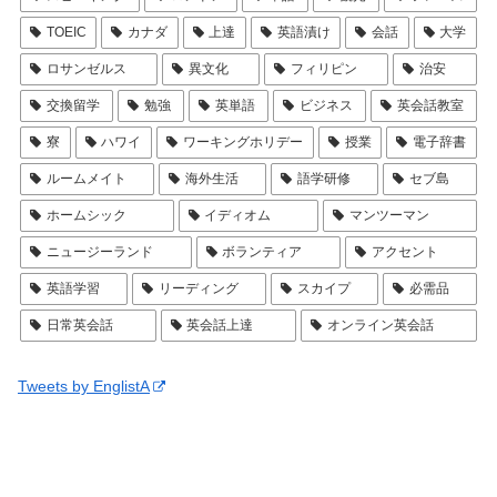
TOEIC
カナダ
上達
英語漬け
会話
大学
ロサンゼルス
異文化
フィリピン
治安
交換留学
勉強
英単語
ビジネス
英会話教室
寮
ハワイ
ワーキングホリデー
授業
電子辞書
ルームメイト
海外生活
語学研修
セブ島
ホームシック
イディオム
マンツーマン
ニュージーランド
ボランティア
アクセント
英語学習
リーディング
スカイプ
必需品
日常英会話
英会話上達
オンライン英会話
Tweets by EnglistA