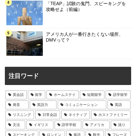
「TEAP」試験の鬼門、スピーキングを
攻略せよ（前編）
アメリカ人が一番行きたくない場所、
DMVって？
注目ワード
英会話
留学
ホームステイ
短期留学
語学留学
発音
英語力
コミュニケーション
英語
リスニング
日常会話
ネイティブ
ホストファミリー
文法
イギリス
語学学校
アメリカ
訛り
スピーキング
ロンドン
単語
観光
フレーズ