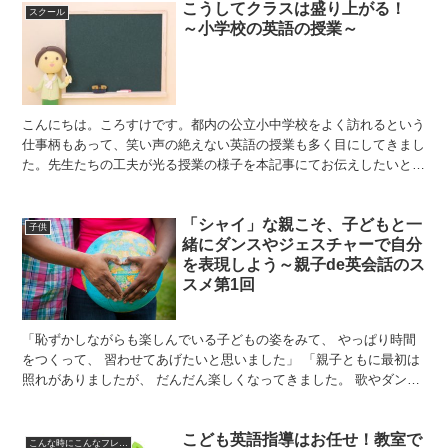
こうしてクラスは盛り上がる！
スクール
～小学校の英語の授業～
こんにちは。ころすけです。都内の公立小中学校をよく訪れるという
仕事柄もあって、笑い声の絶えない英語の授業も多く目にしてきまし
た。先生たちの工夫が光る授業の様子を本記事にてお伝えしたいと思
います。 あいさつで元気いっぱいに 公立小学校の授業は...
「シャイ」な親こそ、子どもと一
子供
緒にダンスやジェスチャーで自分
を表現しよう～親子de英会話のス
スメ第1回
「恥ずかしながらも楽しんでいる子どもの姿をみて、 やっぱり時間
をつくって、 習わせてあげたいと思いました」 「親子ともに最初は
照れがありましたが、 だんだん楽しくなってきました。 歌やダンス
は楽しそうにやっていました」 こちらは、過去に私が...
こども英語指導はお任せ！教室で
こんな時にこんなフレーズ