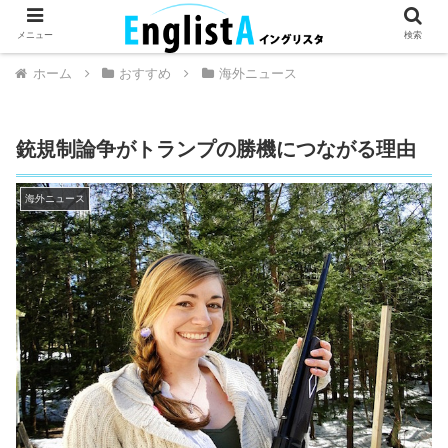
英語が話せるとちょっとハッピー。
メニュー
検索
ホーム
おすすめ
海外ニュース
銃規制論争がトランプの勝機につながる理由
海外ニュース