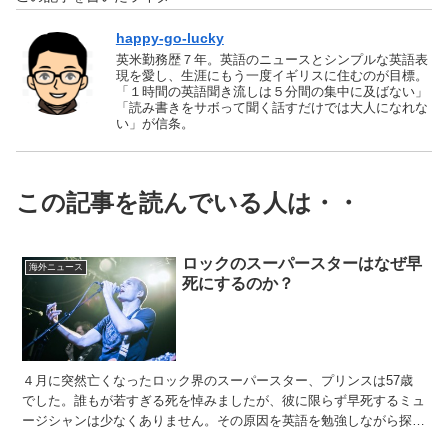
happy-go-lucky
英米勤務歴７年。英語のニュースとシンプルな英語表
現を愛し、生涯にもう一度イギリスに住むのが目標。
「１時間の英語聞き流しは５分間の集中に及ばない」
「読み書きをサボって聞く話すだけでは大人になれな
い」が信条。
この記事を読んでいる人は・・
ロックのスーパースターはなぜ早
海外ニュース
死にするのか？
４月に突然亡くなったロック界のスーパースター、プリンスは57歳
でした。誰もが若すぎる死を悼みましたが、彼に限らず早死するミュ
ージシャンは少なくありません。その原因を英語を勉強しながら探っ
てみましょう。 （英文は、"Why do so man...