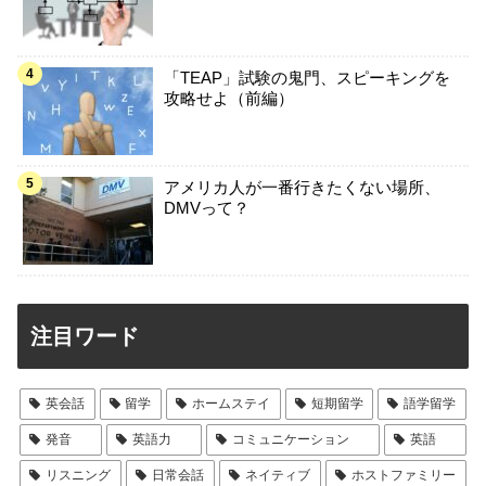
「TEAP」試験の鬼門、スピーキングを
攻略せよ（前編）
アメリカ人が一番行きたくない場所、
DMVって？
注目ワード
英会話
留学
ホームステイ
短期留学
語学留学
発音
英語力
コミュニケーション
英語
リスニング
日常会話
ネイティブ
ホストファミリー