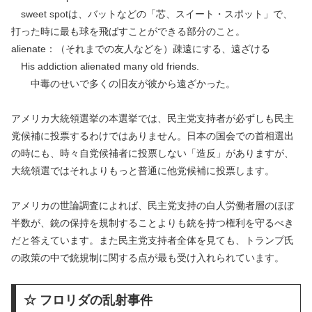
sweet spotは、バットなどの「芯、スイート・スポット」で、
打った時に最も球を飛ばすことができる部分のこと。
alienate：（それまでの友人などを）疎遠にする、遠ざける
His addiction alienated many old friends.
中毒のせいで多くの旧友が彼から遠ざかった。
アメリカ大統領選挙の本選挙では、民主党支持者が必ずしも民主
党候補に投票するわけではありません。日本の国会での首相選出
の時にも、時々自党候補者に投票しない「造反」がありますが、
大統領選ではそれよりもっと普通に他党候補に投票します。
アメリカの世論調査によれば、民主党支持の白人労働者層のほぼ
半数が、銃の保持を規制することよりも銃を持つ権利を守るべき
だと答えています。また民主党支持者全体を見ても、トランプ氏
の政策の中で銃規制に関する点が最も受け入れられています。
☆ フロリダの乱射事件