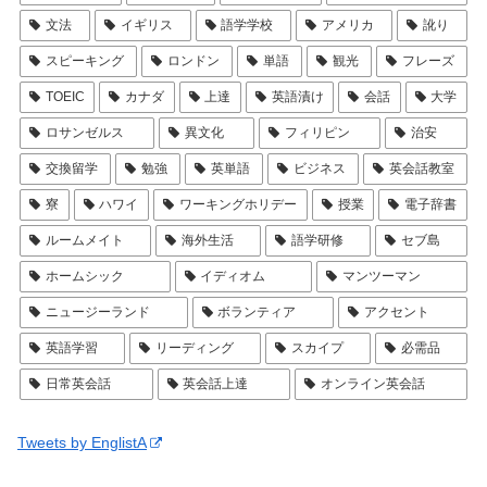
文法
イギリス
語学学校
アメリカ
訛り
スピーキング
ロンドン
単語
観光
フレーズ
TOEIC
カナダ
上達
英語漬け
会話
大学
ロサンゼルス
異文化
フィリピン
治安
交換留学
勉強
英単語
ビジネス
英会話教室
寮
ハワイ
ワーキングホリデー
授業
電子辞書
ルームメイト
海外生活
語学研修
セブ島
ホームシック
イディオム
マンツーマン
ニュージーランド
ボランティア
アクセント
英語学習
リーディング
スカイプ
必需品
日常英会話
英会話上達
オンライン英会話
Tweets by EnglistA