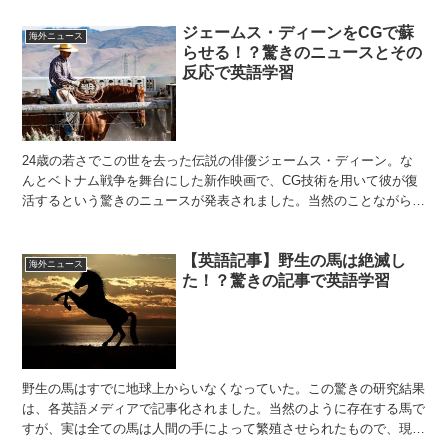
ジェームス・ディーンをCGで蘇
海外ニュース
らせる！？驚きのニュースとその
反応で英語学習
24歳の若さでこの世を去った伝説の俳優ジェームス・ディーン。な
んとベトナム戦争を舞台にした新作映画で、CG技術を用いて彼が復
活するという驚きのニュースが発表されました。当然のことながら、
世界中から多くの否定的な意見が出たのです。今回はCG技...
【英語記事】野生の馬は絶滅し
海外ニュース
た！？驚きの記事で英語学習
野生の馬はすでに地球上からいなくなっていた。この驚きの研究結果
は、各英語メディアで記事化されました。当然のように存在する馬で
すが、実は全ての馬は人間の手によって繁殖させられたもので、現在