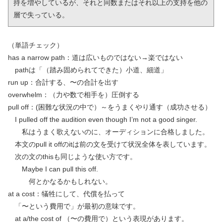
持を増やしているが、それと同数またはそれ以上の支持を他の
層で失っている。
（単語チェック）
has a narrow path：道は広いものではない→楽ではない
pathは「（踏み固められてできた）小道、細道」
run up：合計する、〜の合計を出す
overwhelm：（力や数で相手を）圧倒する
pull off：(困難な状況の中で）～をうまくやり通す（成功させる）
I pulled off the audition even though I’m not a good singer.
私はうまく歌えないのに、オーディションに合格しました。
本文のpull it offのitは前の文を受けて状況全体を表しています。
次の文のthisも同じような使い方です。
Maybe I can pull this off.
何とかなるかもしれない。
at a cost：犠牲にして、代償を払って
「〜という費用で」が最初の意味です。
at a/the cost of （〜の費用で）という表現があります。