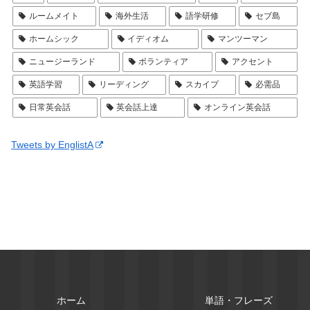
ルームメイト
海外生活
語学研修
セブ島
ホームシック
イディオム
マンツーマン
ニュージーランド
ボランティア
アクセント
英語学習
リーディング
スカイプ
必需品
日常英会話
英会話上達
オンライン英会話
Tweets by EnglistA
ホーム
単語・フレーズ