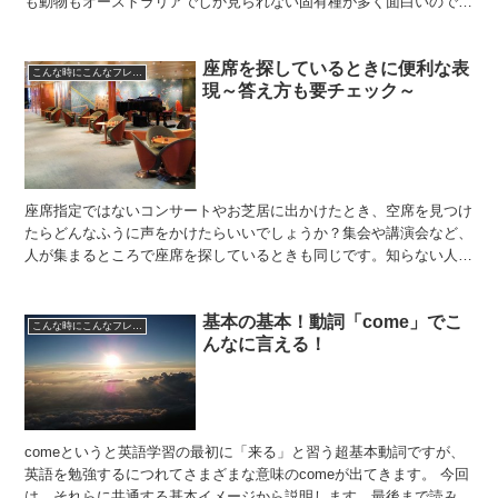
も動物もオーストラリアでしか見られない固有種が多く面白いのです
よ。今日は、オーストラリアの代表的な動物をご紹介しなが...
座席を探しているときに便利な表
こんな時にこんなフレーズ
現～答え方も要チェック～
座席指定ではないコンサートやお芝居に出かけたとき、空席を見つけ
たらどんなふうに声をかけたらいいでしょうか？集会や講演会など、
人が集まるところで座席を探しているときも同じです。知らない人に
声をかけるのは勇気が要りますが、次のことにちょっと気を...
基本の基本！動詞「come」でこ
こんな時にこんなフレーズ
んなに言える！
comeというと英語学習の最初に「来る」と習う超基本動詞ですが、
英語を勉強するにつれてさまざまな意味のcomeが出てきます。 今回
は、それらに共通する基本イメージから説明します。最後まで読み終