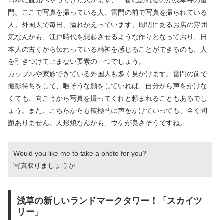
日本に観光へやってきた人がまず、一番に訪れるのが浅草寺の雷
門。ここで写真を撮っている人、雷門の前で写真を撮られている
人。外国人で毎日、溢れかえっています。周辺にあるお店の雰囲
気なんかも、江戸時代を想起させるような作りとなっており、日
本人の古くから伝わっている精神を感じることができるのも、人
を引きつけて止まない要素の一つでしょう。
カップルや家族できている外国人も多く見かけます。雷門の前で
撮影待ちをして、暇そうな顔をしていれば、自分から声をかけな
くても、向こうから写真を撮ってくれと頼まれることもあるでし
ょう。また、こちらからも積極的に声をかけていっても、全く問
題ありません。人形焼なんかも、ウケが良さそうですね。
Would you like me to take a photo for you?

写真取りましょうか
浅草の新しいランドマークタワー！「スカイツ
リー」