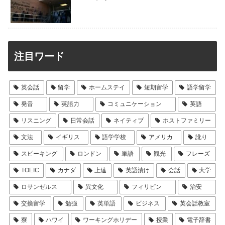
注目ワード
英会話
留学
ホームステイ
短期留学
語学留学
発音
英語力
コミュニケーション
英語
リスニング
日常会話
ネイティブ
ホストファミリー
文法
イギリス
語学学校
アメリカ
訛り
スピーキング
ロンドン
単語
観光
フレーズ
TOEIC
カナダ
上達
英語漬け
会話
大学
ロサンゼルス
異文化
フィリピン
治安
交換留学
勉強
英単語
ビジネス
英会話教室
寮
ハワイ
ワーキングホリデー
授業
電子辞書