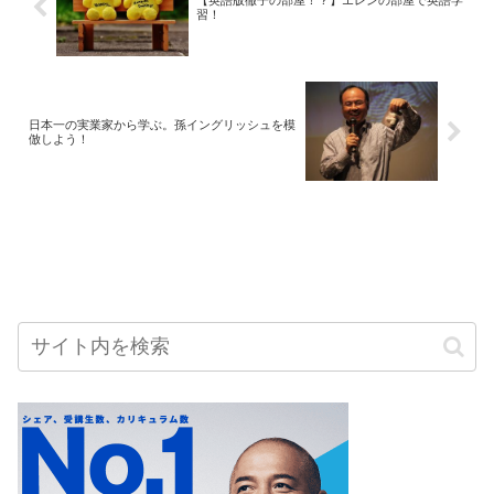
【英語版徹子の部屋！？】エレンの部屋で英語学
習！
日本一の実業家から学ぶ。孫イングリッシュを模
倣しよう！