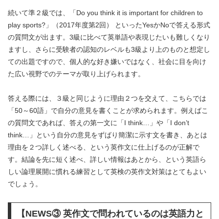
続いて準２級では、「Do you think it is important for children to
play sports?」（2017年度第2回） といったYesかNoで答える形式
の質問文が出ます。3級に比べて英単語や表現じたいも難しくなり
ますし、さらに受験者の認知のレベルも3級より上のものと想定し
ての出題ですので、個人的な好き嫌いではなく、社会に目を向け
た広い視野でのテーマが取り上げられます。
答える際には、３級と同じように理由２つを交えて、こちらでは
「50～60語」で自分の意見を書くことが求められます。例えばこ
の質問文であれば、答えの第一文に「I think…」や「I don’t
think…」という自分の意見をずばり簡潔に示す文を書き、あとは
理由を２つ詳しく述べる、という英作文に仕上げるのが正解で
す。結論を先に短く述べ、詳しい情報はあとから、という英語ら
しい論理展開に慣れる練習として英検の英作文対策はとてもよい
でしょう。
【NEWS③ 英作文で問われているのは英語力と