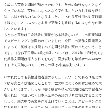
２級にも英作文問題が加わったのです。学校の勉強をなんとなく
やっていれば、英検にもなんとなく受かる…というお手軽な感じ
は、もはや過去のものとなりました。しっかり英検用の対策時間
を設けないと、ぶっつけ本番で英作文を攻略するのはなかなか難
しいといえます。
もともと英検は二次試験に面接がある試験なので、この面接試験
でスピーキング力は問われていました。今回この英作文問題導入
によって、英検は４技能すべてを問う試験に変わったということ
です。（なお下位級の4級と5級については、2017年11月時点でま
だ英作文問題は導入されておらず、面接試験も希望者のみwebサ
イト上で実施なので、これらの級は2技能試験です。）
いずれにしても英検受検者層のボリュームゾーンである３級と準
２級が完全４技能化したことで、世の中に与える影響は極めて大
きいといえます。しっかり書く練習を積んで試験に臨む学習者が
増えれば、間違いなく日本人全体の英語力ＵＰに貢献することで
しょう。頭の中で英文を作り上げていくことは、スピーキング力
にも直結します。それこそが、英検リニューアルの真の目的とも