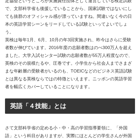
定協会というところが実施責任団体として運営している検定試験
で、文部科学省も後援していることから、国家試験ではないにし
ても抜群のオフィシャル感が漂っていますね。間違いなく今の日
本の英語学習シーンをリードしている試験といってよいでしょ
う。
英検は毎年1月、6月、10月の年3回実施され、昨今はさらに受験
者数が伸びています。2016年度の志願者数はのべ300万人を超え
ました。大学入試センター試験の志願者数が55万人程度なので、
英検のその規模たるや、圧巻です。小学生から社会人までさまざ
まな年齢層の受験者がいるのも、TOEICなどのビジネス英語試験
とは異なる英検ならではの特徴といえます。ニッポンの英語学習
者を幅広くカバーしていることになります。
英語「４技能」とは
さて文部科学省の定める小・中・高の学習指導要領に、「外国
語」という科目がありますが、実際にほとんどの学生さんが外国