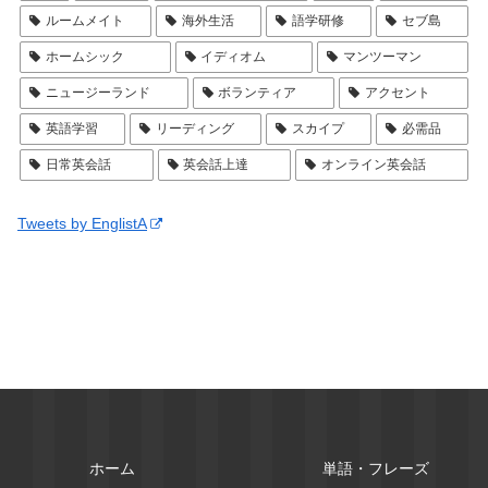
ルームメイト
海外生活
語学研修
セブ島
ホームシック
イディオム
マンツーマン
ニュージーランド
ボランティア
アクセント
英語学習
リーディング
スカイプ
必需品
日常英会話
英会話上達
オンライン英会話
Tweets by EnglistA
ホーム
単語・フレーズ