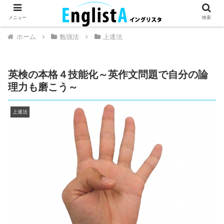
英語が話せるとちょっとハッピー。
メニュー
検索
ホーム
勉強法
上達法
英検の本格４技能化～英作文問題で自分の論
理力も磨こう～
上達法