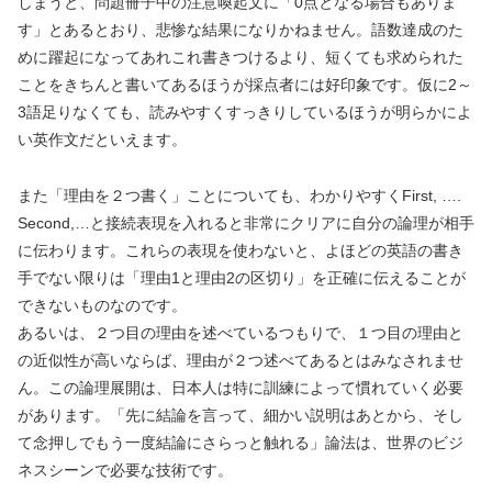
しまうと、問題冊子中の注意喚起文に「0点となる場合もありま
す」とあるとおり、悲惨な結果になりかねません。語数達成のた
めに躍起になってあれこれ書きつけるより、短くても求められた
ことをきちんと書いてあるほうが採点者には好印象です。仮に2～
3語足りなくても、読みやすくすっきりしているほうが明らかによ
い英作文だといえます。
また「理由を２つ書く」ことについても、わかりやすくFirst, ….
Second,…と接続表現を入れると非常にクリアに自分の論理が相手
に伝わります。これらの表現を使わないと、よほどの英語の書き
手でない限りは「理由1と理由2の区切り」を正確に伝えることが
できないものなのです。
あるいは、２つ目の理由を述べているつもりで、１つ目の理由と
の近似性が高いならば、理由が２つ述べてあるとはみなされませ
ん。この論理展開は、日本人は特に訓練によって慣れていく必要
があります。「先に結論を言って、細かい説明はあとから、そし
て念押しでもう一度結論にさらっと触れる」論法は、世界のビジ
ネスシーンで必要な技術です。