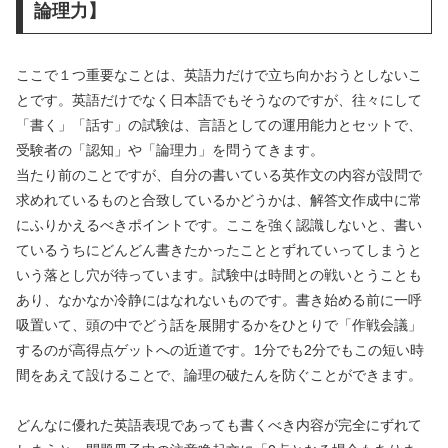
論理力】
ここで１つ重要なことは、英語力だけで立ち向かおうとしないこ
とです。英語だけでなく日本語でもそうなのですが、往々にして
「書く」「話す」の試験は、言語としての運用能力とセットで、
受験者の「認知」や「論理力」を問うてきます。
当たり前のことですが、自分の書いている英作文の内容が設問で
求めれているものと合致しているかどうかは、解答文作成中に常
にふりかえるべきポイントです。ここを強く認識しないと、書い
ているうちにどんどん書きたかったこととずれていってしまうと
いう落とし穴が待っています。試験中は時間との戦いとうことも
あり、なかなか冷静にはなれないものです。書き始める前に一呼
吸置いて、頭の中でどう話を展開するかをひとりで「作戦会議」
するのが高得点ゲットへの近道です。1分でも2分でもこの短い時
間をあえて設けることで、論理の破たんを防ぐことができます。
どんなに優れた英語表現であっても書くべき内容が完全にずれて