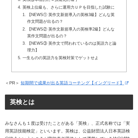
英検上位級も、さらに運用力ＵＰを目指した試験に
【NEWS① 英作文新規導入の英検3級】どんな英
作文問題が出るの？
【NEWS② 英作文新規導入の英検準2級】どんな
英作文問題が出るの？
【NEWS③ 英作文で問われているのは英語力と論
理力】
一生ものの英語力を英検対策でゲットせよ
＜PR＞
短期間で成果が出る英語コーチング【イングリード】
英検とは
みなさんも１度は受けたことがある「英検」、正式名称では「実
用英語技能検定」といいます。英検は、公益財団法人日本英語検