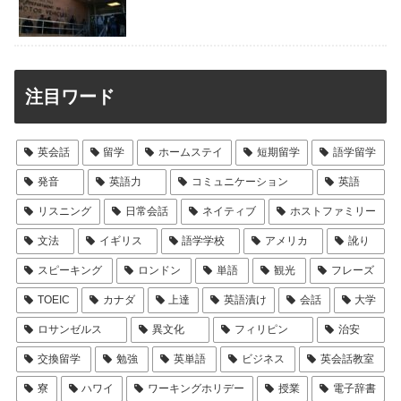
注目ワード
英会話
留学
ホームステイ
短期留学
語学留学
発音
英語力
コミュニケーション
英語
リスニング
日常会話
ネイティブ
ホストファミリー
文法
イギリス
語学学校
アメリカ
訛り
スピーキング
ロンドン
単語
観光
フレーズ
TOEIC
カナダ
上達
英語漬け
会話
大学
ロサンゼルス
異文化
フィリピン
治安
交換留学
勉強
英単語
ビジネス
英会話教室
寮
ハワイ
ワーキングホリデー
授業
電子辞書