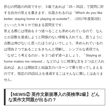
肝心の問題の内容ですが、３級であれば「25～35語」で質問に対
する自分の答えを書きます。出題されるのは「Which do you like
better, staying home or playing at outside?」（2017年度第2回）
といった５Ｗ１Ｈで始まる質問文です。
答える際には理由を２つ述べることも求められているので、なん
とか語数を達成しようと関係のない情報を入れても、思うように
点数は伸びないと思ったほうがよいでしょう。求められているの
は理由２つであることをきちんと理解し、シンプルな表現でも
「なぜこう考えるのか」を２つ必ず述べましょう。「Staying at
home makes me relaxed.」などのように簡潔な文を２つほど入れ
込めば、あとは開始文と結論文のパターンで乗り切ってしまえる
のです。指定の25語以上を達成するこはそんなに難しくはありま
せん。
【NEWS② 英作文新規導入の英検準2級】どん
な英作文問題が出るの？