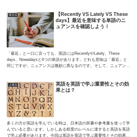
むまでのステップとしては成り立っていません。ただ、高校...
【Recently VS Lately VS These
英文法
days】最近を意味する単語のニ
ュアンスを確認しよう！
「最近」と一口に言っても、英語にはRecentlyやLately、These
days、Nowadaysと4つの単語があります。どれも意味は「最近」と
同じですが、ニュアンスは微妙に異なるのです。そして、ニュアンス
を理解して、使い分けられるよ...
英語を英語で学ぶ重要性とその効
上達法
果とは？
多くの方が英語を学んでいる時は、日本語の辞書や参考書を使って学
んでいると思います。しかしある程度のレベルに達すると英語を英語
で学ぶ必要があります。今回は英語を英語で学ぶ重要性とその効果を