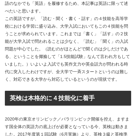
語のなかでも「英語」を履修するため、本記事は英語に限って述
べたいと思います。
この英語ですが、「読む・聞く・書く・話す」の４技能を高等学
校における学習に盛り込み、大学入試においてもこの４技能を問
うことが求められています。これまでは「書く」「話す」の２技
能が大学入試で問われることは少なく、「読む」「聞く」の入試
問題が中心でした。（読むのがほとんどで聞くのは少しだけであ
る、ということを揶揄して「1.5技能試験」なんて言われ方もして
いました。）いよいよ入試でも英作文力や英会話力が問われる時
代に突入したわけですが、全大学で一斉スタートというのは難し
く、対応できる大学から対応しているというのが現状です。
英検は本格的に４技能化に着手
2020年の東京オリンピック／パラリンピック開催を控え、ますま
す国全体の英語力の底上げが必要となっている今、英検は動きま
した。2017年度第１回試験（6月実施）より、英検３級と英検準