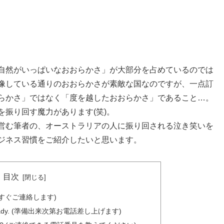
自然がいっぱいなおおらかさ」が大部分を占めているのでは
像している通りのおおらかさが素敵な国なのですが、一点訂
らかさ」ではなく「度を越したおおらかさ」であること…。
振り回す魔力があります(笑)。
営む筆者の、オーストラリアの人に振り回される泣き笑いを
ジネス習慣をご紹介したいと思います。
目次
tly. (すぐご連絡します)
it is ready. (準備出来次第お電話差し上げます)