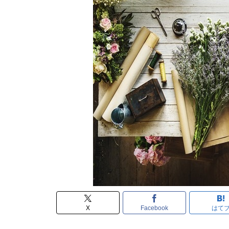
X
Facebook
はて