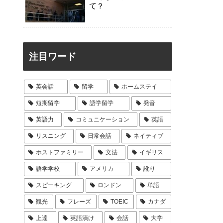
て？
注目ワード
英会話
留学
ホームステイ
短期留学
語学留学
発音
英語力
コミュニケーション
英語
リスニング
日常会話
ネイティブ
ホストファミリー
文法
イギリス
語学学校
アメリカ
訛り
スピーキング
ロンドン
単語
観光
フレーズ
TOEIC
カナダ
上達
英語漬け
会話
大学