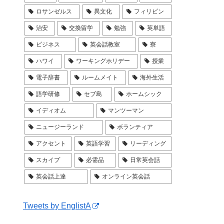
ロサンゼルス
異文化
フィリピン
治安
交換留学
勉強
英単語
ビジネス
英会話教室
寮
ハワイ
ワーキングホリデー
授業
電子辞書
ルームメイト
海外生活
語学研修
セブ島
ホームシック
イディオム
マンツーマン
ニュージーランド
ボランティア
アクセント
英語学習
リーディング
スカイプ
必需品
日常英会話
英会話上達
オンライン英会話
Tweets by EnglistA