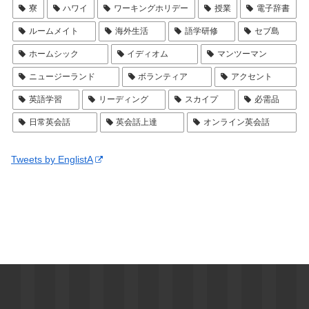
寮
ハワイ
ワーキングホリデー
授業
電子辞書
ルームメイト
海外生活
語学研修
セブ島
ホームシック
イディオム
マンツーマン
ニュージーランド
ボランティア
アクセント
英語学習
リーディング
スカイプ
必需品
日常英会話
英会話上達
オンライン英会話
Tweets by EnglistA