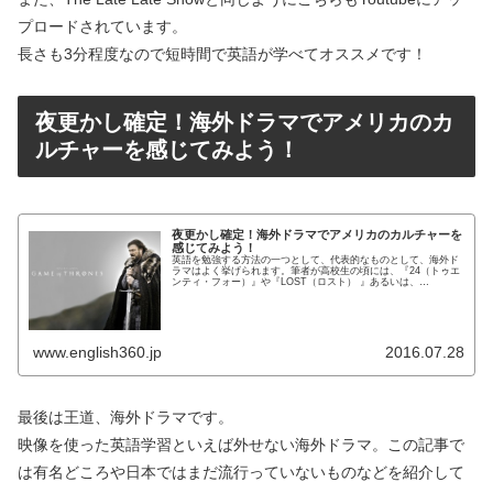
プロードされています。
長さも3分程度なので短時間で英語が学べてオススメです！
夜更かし確定！海外ドラマでアメリカのカ
ルチャーを感じてみよう！
夜更かし確定！海外ドラマでアメリカのカルチャーを
感じてみよう！
英語を勉強する方法の一つとして、代表的なものとして、海外ド
ラマはよく挙げられます。筆者が高校生の頃には、『24（トゥエ
ンティ・フォー）』や『LOST（ロスト） 』あるいは、
『HEROES（ヒーローズ）』のようなアクションとドラマチック
な展開...
www.english360.jp
2016.07.28
最後は王道、海外ドラマです。
映像を使った英語学習といえば外せない海外ドラマ。この記事で
は有名どころや日本ではまだ流行っていないものなどを紹介して