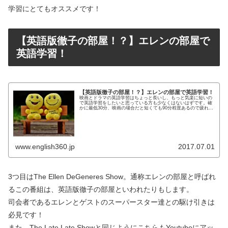
学習にとてもオススメです！
【英語版徹子の部屋！？】エレンの部屋で
英語学習！
【英語版徹子の部屋！？】エレンの部屋で英語学習！
映画とドラマの英語学習はちょっと長いし、もっと気楽に短いの
で英語学習をしたいと思っている方も少なくはないはずです。確
かに最低30分、映画の場合だと短くても90分程度あるので疲れて
いる日には少し英語学習を行うのは難しいかもしれませんね。で
も1...
www.english360.jp
2017.07.01
3つ目はThe Ellen DeGeneres Show。通称エレンの部屋と呼ばれ
るこの番組は、英語版徹子の部屋といわれたりもします。
司会者であるエレンとゲストのスーパースター達との駆け引きは
必見です！
また、The Late Late Showと同じようにこちらもYoutubeにアッ