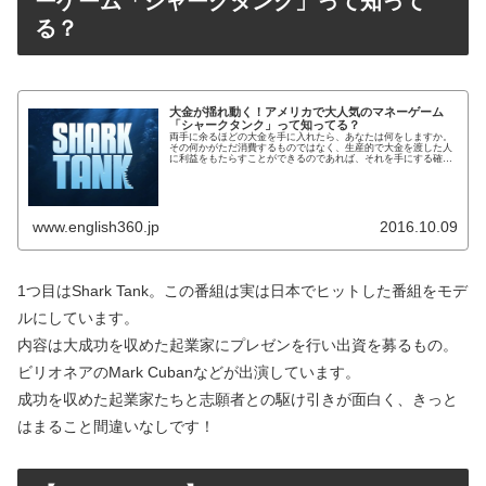
ーゲーム「シャークタンク」って知って
る？
大金が揺れ動く！アメリカで大人気のマネーゲーム
「シャークタンク」って知ってる？
両手に余るほどの大金を手に入れたら、あなたは何をしますか。
その何かがただ消費するものではなく、生産的で大金を渡した人
に利益をもたらすことができるのであれば、それを手にする確率
が高まるかもしれません。幾つもの理由と可能性を持って、説得
すること...
www.english360.jp
2016.10.09
1つ目はShark Tank。この番組は実は日本でヒットした番組をモデ
ルにしています。
内容は大成功を収めた起業家にプレゼンを行い出資を募るもの。
ビリオネアのMark Cubanなどが出演しています。
成功を収めた起業家たちと志願者との駆け引きが面白く、きっと
はまること間違いなしです！