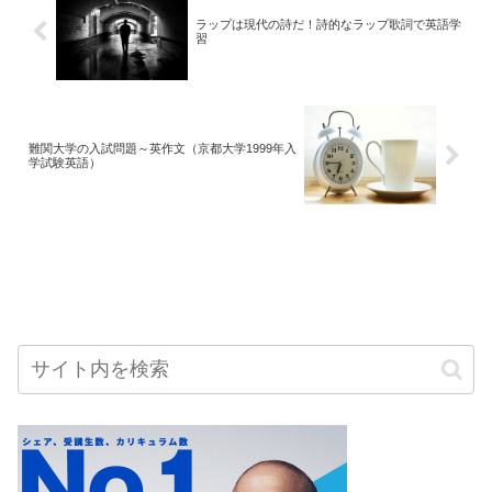
ラップは現代の詩だ！詩的なラップ歌詞で英語学
習
難関大学の入試問題～英作文（京都大学1999年入
学試験英語）