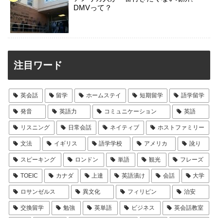
DMVって？
注目ワード
英会話
留学
ホームステイ
短期留学
語学留学
発音
英語力
コミュニケーション
英語
リスニング
日常会話
ネイティブ
ホストファミリー
文法
イギリス
語学学校
アメリカ
訛り
スピーキング
ロンドン
単語
観光
フレーズ
TOEIC
カナダ
上達
英語漬け
会話
大学
ロサンゼルス
異文化
フィリピン
治安
交換留学
勉強
英単語
ビジネス
英会話教室