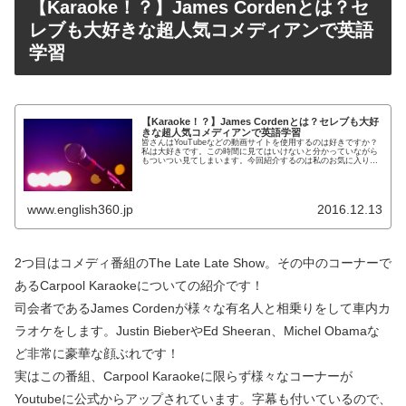
【Karaoke！？】James Cordenとは？セ
レブも大好きな超人気コメディアンで英語
学習
【Karaoke！？】James Cordenとは？セレブも大好
きな超人気コメディアンで英語学習
皆さんはYouTubeなどの動画サイトを使用するのは好きですか？
私は大好きです。この時間に見てはいけないと分かっていながら
もついつい見てしまいます。今回紹介するのは私のお気に入り海
外コメディ番組""The Late Late Show""の...
www.english360.jp
2016.12.13
2つ目はコメディ番組のThe Late Late Show。その中のコーナーで
あるCarpool Karaokeについての紹介です！
司会者であるJames Cordenが様々な有名人と相乗りをして車内カ
ラオケをします。Justin BieberやEd Sheeran、Michel Obamaな
ど非常に豪華な顔ぶれです！
実はこの番組、Carpool Karaokeに限らず様々なコーナーが
Youtubeに公式からアップされています。字幕も付いているので、